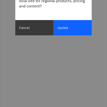
local site for regional products, pricing
and content?
Cancel
Update