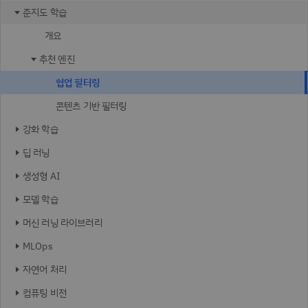
준지도 학습
개요
추천 엔진
협업 필터링
콘텐츠 기반 필터링
강화 학습
딥 러닝
생성형 AI
모델 학습
머신 러닝 라이브러리
MLOps
자연어 처리
컴퓨팅 비전