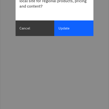
local site for regional products, pricing
and content?
Cancel
Update