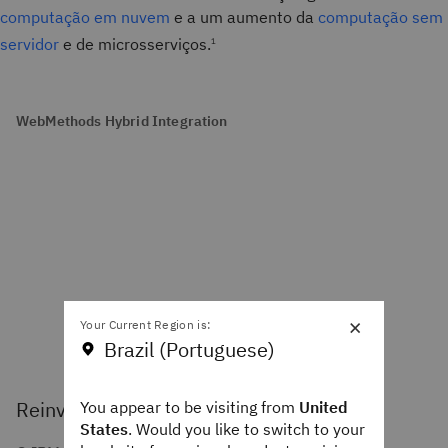
computação em nuvem
e a um aumento da
computação sem
servidor
e de microsserviços.
1
WebMethods Hybrid Integration
×
Your Current Region is:
Brazil (Portuguese)
Reinvente a integração para a era da IA
You appear to be visiting from
United
States
. Would you like to switch to your