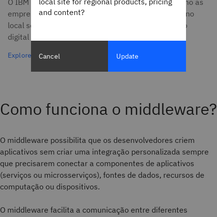
local site for regional products, pricing
O IBM Web Methods Hybrid Integration mostra como as
and content?
empresas podem conectar aplicações na nuvem e no
local sem dificuldades, permitindo a transformação
digital ágil e escalável.
Explore o IBM webMethods
Cancel
Update
Como funciona o middleware?
O middleware possibilita que os desenvolvedores criem
aplicativos sem criar uma integração personalizada sempre
que precisarem conectar a componentes de aplicativos
(serviços ou microsserviços), fontes de dados, recursos de
computação ou dispositivos.
O middleware facilita a comunicação entre diferentes