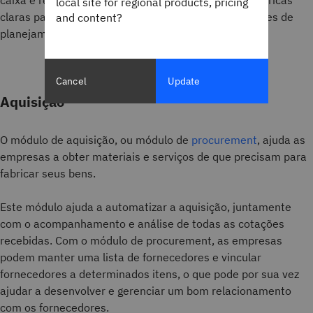
caixa e reconciliação de contas.Também fornece métricas
local site for regional products, pricing
claras para uma empresa e pode ajudar nas operações de
and content?
planejamento de produção.
Cancel
Update
Aquisição
O módulo de aquisição, ou módulo de
procurement
, ajuda as
empresas a obter materiais e serviços de que precisam para
fabricar seus bens.
Este módulo ajuda a automatizar a aquisição, juntamente
com o acompanhamento e análise de todas as cotações
recebidas. Com o módulo de procurement, as empresas
podem manter uma lista de fornecedores e vincular
fornecedores a determinados itens, o que pode por sua vez
ajudar a desenvolver e gerenciar um bom relacionamento
com os fornecedores.