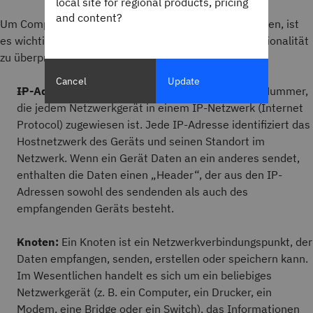
local site for regional products, pricing
and content?
Um Computernetzwerke in vollem Umfang zu verstehen, ist
es wichtig, die Netzwerkkomponenten und ihre Funktionalität
zu überprüfen. Dazu gehören folgende Komponenten:
Cancel
Update
IP-Adresse:
Eine IP-Adresse ist eine eindeutige Nummer,
die jedem Netzwerkgerät in einem IP-Netzwerk (Internet
Protocol) zugewiesen ist. Jede IP-Adresse identifiziert das
Hostnetzwerk des Geräts und seinen Standort im
Netzwerk. Wenn ein Gerät Daten an ein anderes sendet,
enthalten die Daten einen „Header“, der aus den IP-
Adressen sowohl des sendenden als auch des
empfangenden Geräts besteht.
Knoten:
Ein Knoten ist ein Netzwerkverbindungspunkt, der
Daten empfangen, senden, erstellen oder speichern kann.
Im Wesentlichen handelt es sich um ein beliebiges
Netzwerkgerät (z. B. ein Computer, ein Drucker, ein
Modem, eine Bridge oder ein Switch), das Informationen