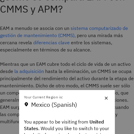
CMMS y APM?
EAM a menudo se asocia con un
sistema computarizado de
gestión de mantenimiento (CMMS),
pero una mirada más
cercana revela
diferencias clave
entre los sistemas,
especialmente en términos de su alcance.
Mientras que un EAM cubre todo el ciclo de vida de un activo
desde
la adquisición
hasta la eliminación, un CMMS se ocupa
principalmente del rendimiento del activo durante la etapa de
mantenimiento. Dicho de otro modo, el CMMS suele ser sólo
un componente dentro de un sistema EAM más amplio, que
×
Your Current Region is:
generalmente cubre una banda más estrecha de funciones.
Mexico (Spanish)
EAM surgió de CMMS a partir de la década de 1990, cuando
las compañías buscaban una estrategia más integral y
multifuncional para mantener sus activos.
You appear to be visiting from
United
States
. Would you like to switch to your