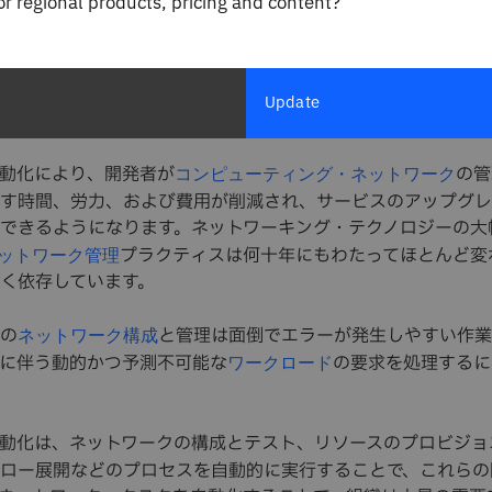
for regional products, pricing and content?
ク自動化は、物理ネットワーク・デバイスと仮想ネ
構成、管理、テスト、導入、オペレーションを自動
Update
動化により、開発者が
の管
コンピューティング・ネットワーク
す時間、労力、および費用が削減され、サービスのアップグレ
できるようになります。
ネットワーキング・テクノロジーの大
プラクティスは何十年にもわたってほとんど変
ットワーク管理
く依存しています。
の
と管理は面倒でエラーが発生しやすい作業
ネットワーク構成
に伴う
動的かつ予測不可能な
の要求を処理するに
ワークロード
動化は、ネットワークの構成とテスト、リソースのプロビジョ
ロー展開などのプロセスを自動的に実行することで、これらの