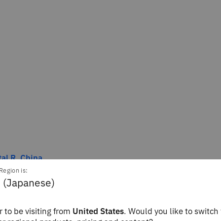
al R. China
Writer, Automation & ITOps
Region is:
hink
 (Japanese)
 to be visiting from
United States
. Would you like to switch 