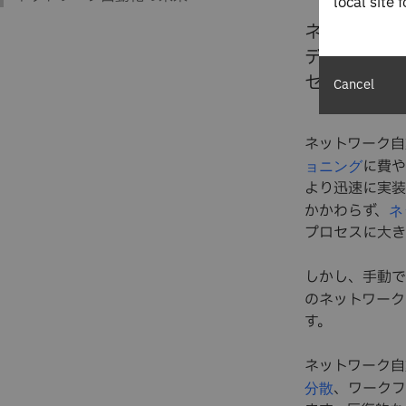
local site 
ネットワー
デバイスの
セスです。
Cancel
ネットワーク自
に費や
ョニング
より迅速に実装
かかわらず
、
ネ
プロセスに大き
しかし、手動で
のネットワーク
す。
ネットワーク自
、ワークフ
分散