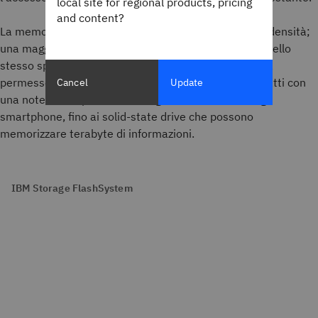
local site for regional products, pricing
and content?
La memoria flash si classifica in bassa, media e alta densità;
una maggiore densità di storage racchiude più celle nello
stesso spazio fisico. Questo progresso tecnologico ha
permesso lo sviluppo di dispositivi sempre più compatti con
Cancel
Update
una notevole capacità di storage, dalle unità USB agli
smartphone, fino ai solid-state drive che possono
memorizzare terabyte di informazioni.
IBM Storage FlashSystem