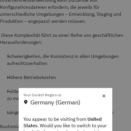
Unternehmensanwendung kann Dutzende von
Konfigurationsdateien erfordern, die jeweils für
unterschiedliche Umgebungen – Entwicklung, Staging und
Produktion – angepasst werden müssen.
Diese Komplexität führt zu einer Reihe von geschäftlichen
Herausforderungen:
Schwierigkeiten, die Konsistenz in allen Umgebungen
aufrechtzuerhalten
Höhere Betriebskosten
Fehlende
Automatisierung
der Bereitstellung, was
×
Your Current Region is:
zu manuellen Fehlern führt
Germany (German)
Längere Markteinführungszeit für neue Funktionen
You appear to be visiting from
United
States
. Would you like to switch to your
Kustomize und Helm wurden entwickelt, um diese