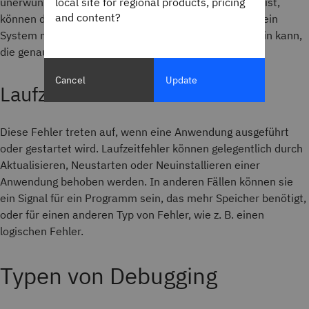
local site for regional products, pricing
unerwünschten Output führen. Da die Syntax korrekt ist,
and content?
können diese Fehler schwer zu erkennen sein. Wenn ein
System nicht sofort abstürzt und es zeitaufwendig sein kann,
die genaue Stelle des falschen Codes zu finden.
Cancel
Update
Laufzeitfehler
Diese Fehler treten auf, wenn eine Anwendung ausgeführt
oder gestartet wird. Laufzeitfehler können gelegentlich durch
Aktualisieren, Neustarten oder Neuinstallieren einer
Anwendung behoben werden. In anderen Fällen können sie
ein Signal für ein Programm sein, das mehr Speicher benötigt,
oder für einen anderen Typ von Fehler, wie z. B. einen
logischen Fehler.
Typen von Debugging