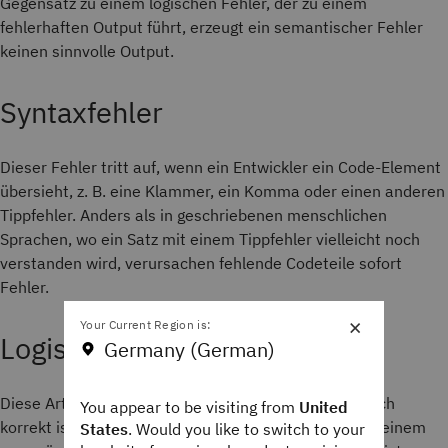
Gegensatz zu einem logischen Fehler, der zu einem
fehlerhaften Output führt, erzeugt ein semantischer Fehler
keinen sinnvolle Output.
Syntaxfehler
Dieser Fehler tritt auf, wenn ein Entwickler ein Code-Element
übersieht, z. B. eine Klammer, ein Komma oder einen anderen
Tippfehler. Anders als in geschriebenen menschlichen
Sprachen, wo ein Satz mit einem Tippfehler vielleicht noch
verstanden wird, verursachen fehlende Codeteile sofort
Fehler.
×
Your Current Region is:
Logische Fehler
Germany (German)
Diese Art von Fehler enthält eine Syntax, die technisch
You appear to be visiting from
United
korrekt ist, aber falsche Anweisungen enthält, die zu einem
States
. Would you like to switch to your