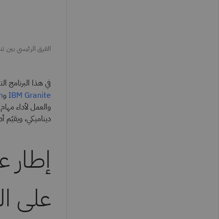
الفرق الرئيسي بين تنسيق LLM وتنسيق
في هذا البرنامج التعل
و
.
IBM Granite
والعمل لأداء مهام
ديناميكي، ويقيّم أداءه باستخ
إطار ع
على الن