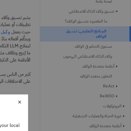
لمحة عامة
تنسيق وكلاء الذكاء الاصطناعي
يشير تنسيق وكلاء LLM إلى عملية إدارة وتنسيق التفاعلات بين
ما المقصود بتنسيق الوكلاء؟
تطبيقات أو عمليا
البرنامج التعليمي: تنسيق
حيث يعمل
وكيل 
الوكلاء
وينظِّم أفعاله بن
لنماذج
مستوى التحكم في الوكلاء
ما يُتيح وظائف مث
وكلاء الذكاء الاصطناعي الهرميون
الأنظمة على التكيف، ما يجعل نماذج LLM
أنظمة متعددة الوكلاء
كثير من الناس يس
التعاون متعدد الوكلاء
على الاختلافات الر
ReAct
ReWOO
×
البروتوكولات
دورة الحياة والعمليات التشغيلية
your local
أنظمة متعددة الوكلاء