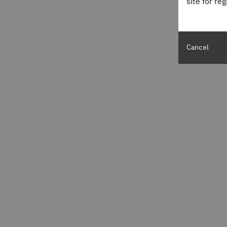
site for re
Cancel