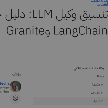
اشترك
تنسيق وكيل 
LangChain وGranite
وكلاء الذكاء الاصطناعي
مؤلف
مرحبًا
desha
مقدمة
ontent
uthor
العناصر
البنية