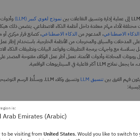
وأدوات 
نموذج لغوي كبير (LLM)
ت مختلفة لأداء مهام معقدة داخل أنظمة الذكاء الاصطناعي. يتضمن ذلك هيكل
، المدعوم من
، كصانع قرار مركزي أو م
الذكاء الاصطناعي
الذكاء الاصطناعي
اءً على المدخلات والسياق والمخرجات من الأنظمة الخارجية. باستخدام إطار عمل
 LLM التكامل بسلاسة مع واجهات برمجة التطبيقات وقواعد البيانات وتطبيقات الذكاء ا
ل روبوتات المحادثة وأدوات الأتمتة. تعمل أطر عمل الوكلاء مفتوحة المصدر على
 أكثر فاعلية في السيناريوهات الواقعية.
يئون فهم الفرق بين
وتنسيق وكلاء LLM. ويسلِّط الرسم ال
تنسيق LLM
ئيسية:
egion is:
 Arab Emirates (Arabic)
 to be visiting from
United States
. Would you like to switch to 