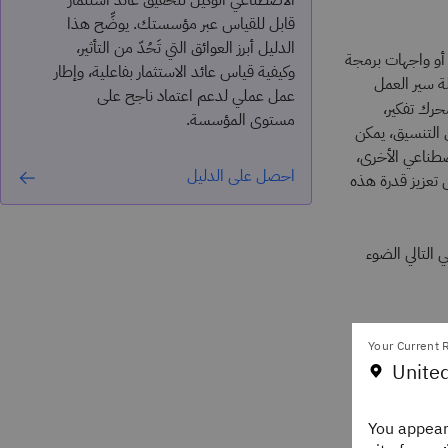
الاصطناعي الوكيل لتحقيق عائد استثمار
قابل للقياس عبر مؤسستك. يوضِّح هذا
الدليل أبرز العوائق التي تَحُدّ من التأثير،
أو واجهات برمجة
وكيفية قياس عائد الاستثمار بفاعلية، وإطار
ة سير العمل
عمل عملي لدعم اعتماد ناجح على
حرك تفكير،
مستوى المؤسسة.
 التنسيق، يمكن
لاصطناعي الأخرى،
احصل على الدليل
 تعزيز قدرة هذه
توضيحي التالي الضوء
Your Current R
United
You appear