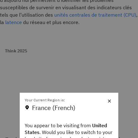
d’aujourd’hui permettent d’identifier les problèmes
susceptibles de survenir en visualisant des indicateurs clés
tels que l’utilisation des
unités centrales de traitement (CPU)
,
la
latence
du réseau et plus encore.
Think 2025
×
Your Current Region is:
France (French)
You appear to be visiting from
United
States
. Would you like to switch to your