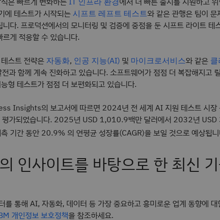
방식은 빠르게 변화하는
에서 더 빠른 출시를 지원하고 
IT 인프라 환경
초기에 테스트가 시작되는
와 같은 관행은 팀이 문
시프트 레프트 테스트
됩니다. 프로덕션에서의 모니터링 및 검증에 중점을 둔 시프트 라이트 테
빠르게 적응할 수 있습니다.
 테스트 전략은
,
및
와 같은
자동화
인공 지능(AI)
마이크로서비스
클
전과 함께 계속 진화하고 있습니다. 소프트웨어가 점점 더 복잡해지고 
지능형 테스트가 점점 더 보편화되고 있습니다.
iness Insights의 보고서에 따르면 2024년 전 세계 AI 지원 테스트 시
 평가되었습니다. 2025년 USD 1,010.9백만 달러에서 2032년 USD 
측 기간 동안 20.9% 의 연평균 성장률(CAGR)을 보일 것으로 예상됩니
의 인사이트를 바탕으로 한 최신 기
레터를 통해 AI, 자동화, 데이터 등 가장 중요하고 흥미로운 업계 동향에 
IBM 개인정보 보호정책
을 참조하세요.