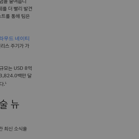
위험을 줄여줍니
제를 더 빨리 발견
스트를 통해 팀은
라우드 네이티
릴리스 주기가 가
장 규모는 USD 8억
3,824.0백만 달
다.
1
술 뉴
대한 최신 소식을