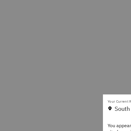
Your Current R
South
You appear