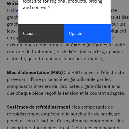
local site for regional products, pricing
Unité de traitement graphique (GPU) :
l’
unité de
and content?
traitement graphique (GPU
), souvent appelée « carte
graphique », assure le rendu des images, des vidéos et des
graphiques 3D. C’est particulièrement important pour les
jeux, la conception graphique et les tâches qui impliquent
Cancel
Update
un calcul visuel. Les unités de traitement graphique
existent sous deux formes : intégrées (intégrées à l’unité
centrale de traitement) et dédiées (une carte graphique
distincte, qui offre une meilleure performance).
Bloc d’alimentation (PSU) :
le PSU convertit l’électricité
provenant d’une prise en énergie utilisable par les
composants internes de l’ordinateur, garantissant ainsi
que chaque pièce reçoit la tension et le courant adaptés.
Systèmes de refroidissement :
les composants de
refroidissement empêchent la surchauffe du hardware
pendant son utilisation. Ces systèmes comprennent des
dissipateurs thermiques, c’est-à-dire des composants