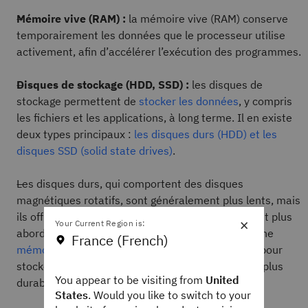
Mémoire vive (RAM) :
la mémoire vive (RAM) conserve
temporairement les données que le processeur utilise
activement, afin d’accélérer l’exécution des programmes.
Disques de stockage (HDD, SSD) :
les disques de
stockage permettent de
stocker les données
, y compris
les fichiers et les applications, à long terme. Il en existe
deux types principaux :
les disques durs (HDD) et les
disques SSD (solid state drives)
.
Les disques durs, qui comportent des disques
magnétiques rotatifs, sont généralement plus lents, mais
ils offrent un espace de stockage plus important et plus
×
Your Current Region is:
abordable. Les SSD, quant à eux, s’appuient sur une
France (French)
mémoire flash
non volatile, sans pièces mobiles, pour
stocker les données, ce qui les rend plus rapides, plus
You appear to be visiting from
United
durables et moins gourmands en énergie.
States
. Would you like to switch to your