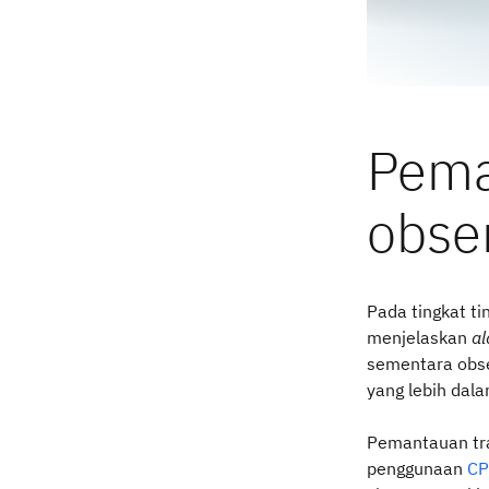
Pema
obser
Pada tingkat t
menjelaskan
a
sementara obse
yang lebih dala
Pemantauan tra
penggunaan
C