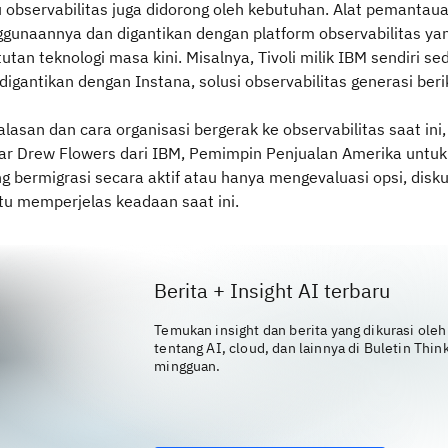
u observabilitas juga didorong oleh kebutuhan. Alat pemantau
ggunaannya dan digantikan dengan platform observabilitas ya
tan teknologi masa kini. Misalnya, Tivoli milik IBM sendiri se
digantikan dengan Instana, solusi observabilitas generasi beri
alasan dan cara organisasi bergerak ke observabilitas saat ini
akar Drew Flowers dari IBM, Pemimpin Penjualan Amerika untuk
g bermigrasi secara aktif atau hanya mengevaluasi opsi, diskus
u memperjelas keadaan saat ini.
Berita + Insight AI terbaru
Temukan insight dan berita yang dikurasi oleh
tentang AI, cloud, dan lainnya di Buletin Thin
mingguan.