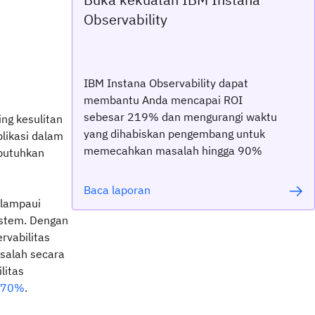
Observability
IBM Instana Observability dapat
membantu Anda mencapai ROI
sebesar 219% dan mengurangi waktu
ng kesulitan
yang dihabiskan pengembang untuk
plikasi dalam
memecahkan masalah hingga 90%
butuhkan
Baca laporan
elampaui
istem. Dengan
rvabilitas
salah secara
litas
r 70%
.