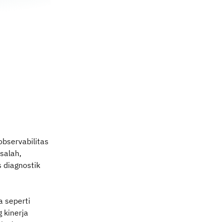
 observabilitas
salah,
 diagnostik
 seperti
 kinerja