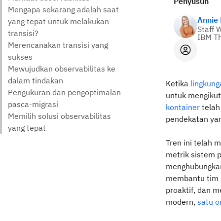
Penyusun
Annie
Staff 
IBM Th
Ketika
lingkung
untuk mengikut
kontainer
telah
pendekatan yang
Tren ini telah
metrik sistem 
menghubungkan d
membantu tim m
proaktif, dan 
modern,
satu o