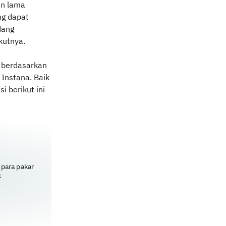
an lama
ng dapat
dang
kutnya.
, berdasarkan
 Instana. Baik
i berikut ini
 para pakar
k