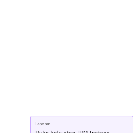
Laporan
Buka kekuatan IBM Instana