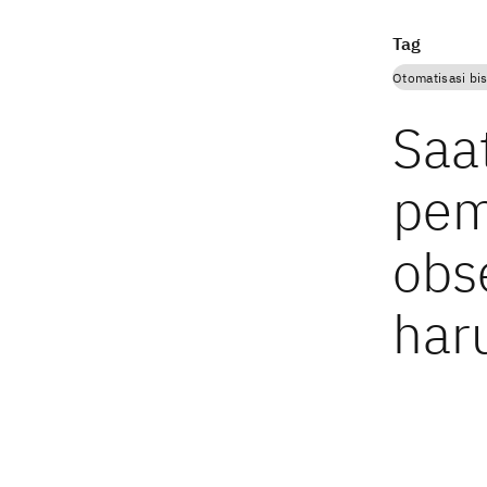
Tag
Otomatisasi bi
Saat
pem
obs
har