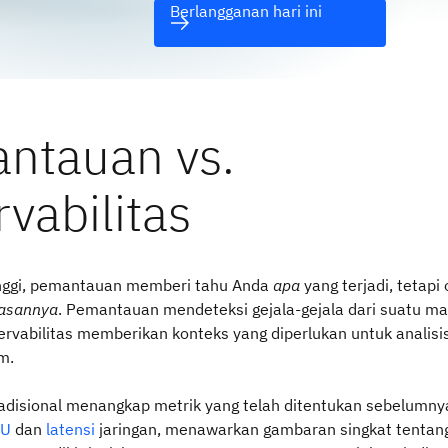
Berlangganan hari ini
ntauan vs.
vabilitas
inggi, pemantauan memberi tahu Anda
apa
yang terjadi, tetapi
lasannya
. Pemantauan mendeteksi gejala-gejala dari suatu ma
rvabilitas memberikan konteks yang diperlukan untuk analisis
m.
disional menangkap metrik yang telah ditentukan sebelumnya
PU
dan
latensi
jaringan, menawarkan gambaran singkat tentang