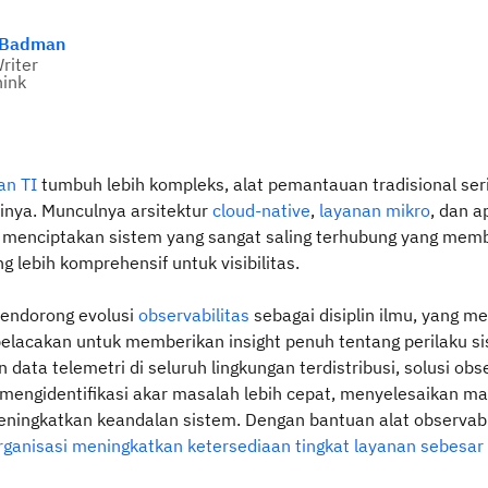
 Badman
Writer
ink
an TI
tumbuh lebih kompleks, alat pemantauan tradisional seri
inya. Munculnya arsitektur
cloud-native
,
layanan mikro
, dan a
 menciptakan sistem yang sangat saling terhubung yang mem
 lebih komprehensif untuk visibilitas.
 mendorong evolusi
observabilitas
sebagai disiplin ilmu, yang m
pelacakan untuk memberikan insight penuh tentang perilaku s
ata telemetri di seluruh lingkungan terdistribusi, solusi obse
engidentifikasi akar masalah lebih cepat, menyelesaikan ma
meningkatkan keandalan sistem. Dengan bantuan alat observabi
rganisasi meningkatkan ketersediaan tingkat layanan sebesa