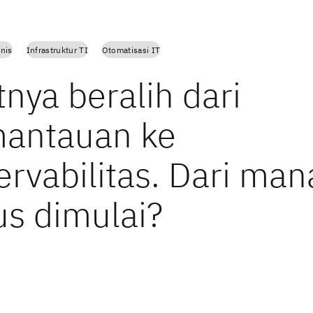
snis
Infrastruktur TI
Otomatisasi IT
nya beralih dari
antauan ke
ervabilitas. Dari man
us dimulai?