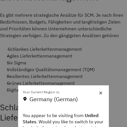
Es gibt mehrere strategische Ansätze für SCM. Je nach ihren
Bedürfnissen, Budgets, Fähigkeiten und langfristigen Zielen
und Prioritäten können Unternehmen unterschiedliche
Strategien verfolgen. Zu den gängigsten Ansätzen gehören
Schlankes Lieferkettenmanagement
Agiles Lieferkettenmanagement
Six Sigma
Vollständiges Qualitätsmanagement (TQM)
Resilientes Lieferkettenmanagement
Grünes Lieferkettenmanagement
Digitales Lieferkettenmanagement
×
Your Current Region is:
Germany (German)
Schlankes
Lieferkettenmanagement
You appear to be visiting from
United
States
. Would you like to switch to your