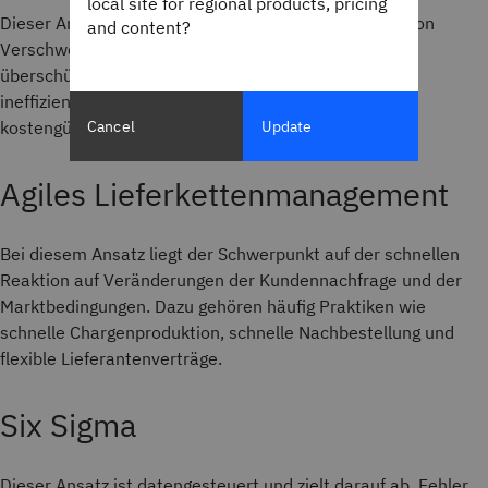
local site for regional products, pricing
Dieser Ansatz konzentriert sich auf die Vermeidung von
and content?
Verschwendung in allen Formen, einschließlich
überschüssiger Bestände, unnötiger Transporte und
ineffizienter Prozesse. Ziel ist es, eine optimierte,
Cancel
Update
kostengünstige Lieferkette zu schaffen.
Agiles Lieferkettenmanagement
Bei diesem Ansatz liegt der Schwerpunkt auf der schnellen
Reaktion auf Veränderungen der Kundennachfrage und der
Marktbedingungen. Dazu gehören häufig Praktiken wie
schnelle Chargenproduktion, schnelle Nachbestellung und
flexible Lieferantenverträge.
Six Sigma
Dieser Ansatz ist datengesteuert und zielt darauf ab, Fehler