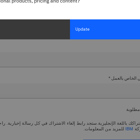
gional products, pricing and content?
Update
ني الخاص بالعمل *
مطلوبة
اكك باللغة الإنجليزية.ستجد رابط إلغاء الاشتراك في كل رسالة إخبارية. راج
كة
IBM
للمزيد من المعلومات.