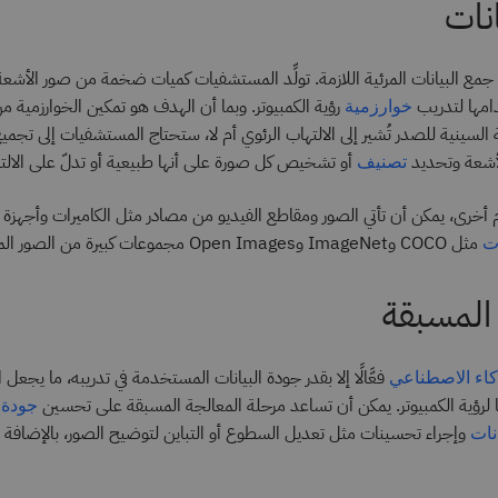
نات
جمع البيانات المرئية اللازمة. تولِّد المستشفيات كميات ضخمة من صور الأشعة
امها لتدريب
رؤية الكمبيوتر. وبما أن الهدف هو تمكين الخوارزمية م
خوارزمية
السينية للصدر تُشير إلى الالتهاب الرئوي أم لا، ستحتاج المستشفيات إلى تجمي
أشعة وتحديد
أو تشخيص كل صورة على أنها طبيعية أو تدلّ على الالته
تصنيف
أخرى، يمكن أن تأتي الصور ومقاطع الفيديو من مصادر مثل الكاميرات وأجهزة الا
مثل COCO وImageNet وOpen Images مجموعات كبيرة من الصور المصنّفة.
ت
 المسبقة
فعَّالًا إلا بقدر جودة البيانات المستخدمة في تدريبه، ما يجعل ال
كاء الاصطناعي
ًا لرؤية الكمبيوتر. يمكن أن تساعد مرحلة المعالجة المسبقة على تحسين
جودة ا
وإجراء تحسينات مثل تعديل السطوع أو التباين لتوضيح الصور، بالإضافة إ
نات