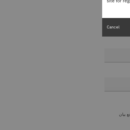
site for re
Cancel
ع بيان