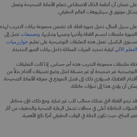
على ضمان أن أنظمة الذكاء الاصطناعي تتعلم الأنماط الصحيحة وتعمل
بشكل موثوق في سيناريوهات العالم الحقيقي.
على سبيل المثال، تخيل صورة قطة. قد تتضمن مجموعة بيانات التدريب لهذه
الصورة ملصقات لجسم القطة وأذنيها وعينيها وشاربها،
تصل إلى
وتصنيفات
مستوى البكسل. تعمل هذه التعليقات التوضيحية على تعليم
خوارزميات
كيفية تحديد الميزات المماثلة داخل بيانات الصور الجديدة.
التعلم الآلي
دقة ملصقات مجموعة التدريب هذه أمر حساس. إذا كانت التعليقات
التوضيحية غير صحيحة أو غير متسقة (مثل وضع تصنيفات أقدام بدلاً من
أقدام القطط)، فسيؤدي ذلك إلى فشل النموذج في معرفة الأنماط الصحيحة.
يمكن أن يؤدي هذا إلى تنبؤات خاطئة.
قد تبدو القطة التي تمتلك مخالب كلب غير ضارة. ومع ذلك، فإن مخاطر
التنبؤات الخاطئة أعلى في مجالات تشمل الرعاية الصحية والتخفيف من آثار
تغير المناخ، حيث تكون الدقة في الوقت الحقيقي أمرًا بالغ الأهمية.