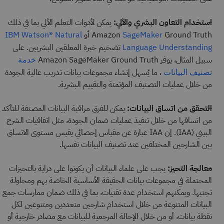
استخدام التعاون البشري والآلي:
يمكن لأدوات التعلم الآلي بما في ذلك
Ground Truth أو
Amazon
IBM Watson® Natural
SageMaker
تضخيم خبرة المعلقين البشريين. على
Language Understanding
سبيل المثال، يوفر Amazon SageMaker Ground Truth
خدمة
، ما يُسهل إنشاء مجموعات بيانات تدريب عالية الجودة
تصنيف البيانات
من خلال عمليات التصنيف المؤتمتة والتقييم البشرية.
التحقق من اتساق البيانات:
يمكن للفرق مراقبة البيانات المصنفة للتأكد
من اتساقها من خلال تنفيذ عمليات ضمان الجودة، مثل اتفاقيات الشرح
البيني (IAA). إن IAA عبارة عن مقياس إحصائي يقيس مستوى الاتساق
بين الشارحين المختلفين عند تصنيف البيانات نفسها.
معالجة التحيز:
يجب على علماء البيانات أن يكونوا على دراية بالتحيزات
المحتملة في مجموعات بيانات الحقيقة الأساسية الخاصة بهم ومحاولة
تجنبها. ويمكنهم استخدام عدة تقنيات، بما في ذلك ضمان ممارسات جمع
البيانات المتنوعة من خلال استخدام شارحين متعددين ومتنوعين لكل
نقطة بيانات، أو من خلال الإحالة المرجعية للبيانات مع مصادر خارجية أو