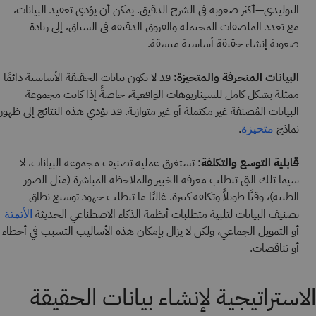
التوليدي—أكثر صعوبة في الشرح الدقيق. يمكن أن يؤدي تعقيد البيانات،
مع تعدد الملصقات المحتملة والفروق الدقيقة في السياق، إلى زيادة
صعوبة إنشاء حقيقة أساسية متسقة.
البيانات المنحرفة والمتحيزة:
قد لا تكون بيانات الحقيقة الأساسية دائمًا
ممثلة بشكل كامل للسيناريوهات الواقعية، خاصةً إذا كانت مجموعة
البيانات المُصنفة غير مكتملة أو غير متوازنة. قد تؤدي هذه النتائج إلى ظهور
نماذج
.
متحيزة
قابلية التوسع والتكلفة
: تستغرق عملية تصنيف مجموعة البيانات، لا
سيما تلك التي تتطلب معرفة الخبير والملاحظة المباشرة (مثل الصور
الطبية)، وقتًا طويلاً وتكلفة كبيرة. غالبًا ما تتطلب جهود توسيع نطاق
تصنيف البيانات لتلبية متطلبات أنظمة الذكاء الاصطناعي الحديثة
الأتمتة
أو التمويل الجماعي، ولكن لا يزال بإمكان هذه الأساليب التسبب في أخطاء
أو تناقضات.
الاستراتيجية لإنشاء بيانات الحقيقة