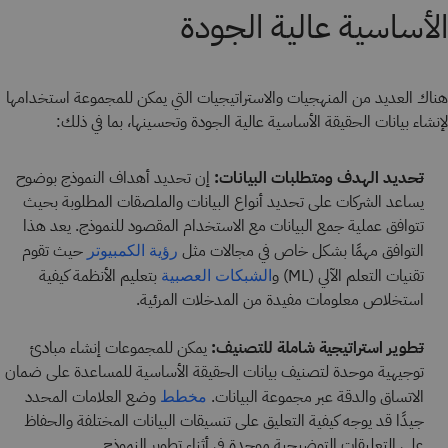
الأساسية عالية الجودة
هناك العديد من المنهجيات والاستراتيجيات التي يمكن للمجموعة استخدامها
لإنشاء بيانات الحقيقة الأساسية عالية الجودة وتحسينها، بما في ذلك:
تحديد الهدف ومتطلبات البيانات:
إن تحديد أهداف النموذج بوضوح
يساعد الشركات على تحديد أنواع البيانات والملصقات المطلوبة بحيث
تتوافق عملية جمع البيانات مع الاستخدام المقصود للنموذج. يعد هذا
التوافق مهمًا بشكل خاص في مجالات مثل
حيث تقوم
رؤية الكمبيوتر
تقنيات التعلم الآلي (ML) و
بتعليم الأنظمة كيفية
الشبكات العصبية
استخلاص معلومات مفيدة من المدخلات المرئية.
تطوير استراتيجية شاملة للتصنيف:
يمكن للمجموعات إنشاء مبادئ
توجيهية موحدة لتصنيف بيانات الحقيقة الأساسية للمساعدة على ضمان
الاتساق والدقة عبر مجموعة البيانات.
وضع العلامات المحدد
مخطط
جيدًا
قد يوجه كيفية التعليق على تنسيقات البيانات المختلفة والحفاظ
على التعليقات التوضيحية موحدة في أثناء تطوير النموذج.