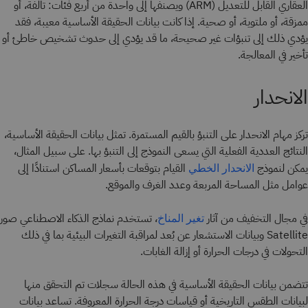
العقاري القابل للتعديل (ARM) ويصنفها إلى واحدة من أربع فئات: تالفة، أو
ممزقة، أو ملتوية، أو صحية. إذا كانت بيانات الحقيقة الأساسية معيبة، فقد
يؤدي ذلك إلى تنبؤات غير صحيحة، ما قد يؤدي إلى حدوث تشخيص خاطئ أو
تأخير في المعالجة.
الانحدار
تركز مهام الانحدار على التنبؤ بالقيم المستمرة. تمثل بيانات الحقيقة الأساسية،
النتائج العددية الفعلية التي يسعى النموذج إلى التنبؤ بها. على سبيل المثال،
يمكن لنموذج
القيام بتوقعات بأسعار المساكن استنادًا إلى
الانحدار الخطي
عوامل مثل المساحة المربعة وعدد الغرف والموقع.
في مجال التخفيف من آثار
، تستخدم نماذج الذكاء الاصطناعي صور
تغير المناخ
Satellite وبيانات الاستشعار عن بُعد لمراقبة التغيرات البيئية بما في ذلك
التحولات في درجات الحرارة أو إزالة الغابات.
تتضمن بيانات الحقيقة الأساسية في هذه الحالة سجلات تم التحقق منها
لبيانات الطقس التاريخية أو قياسات درجة الحرارة المعروفة. تساعد بيانات