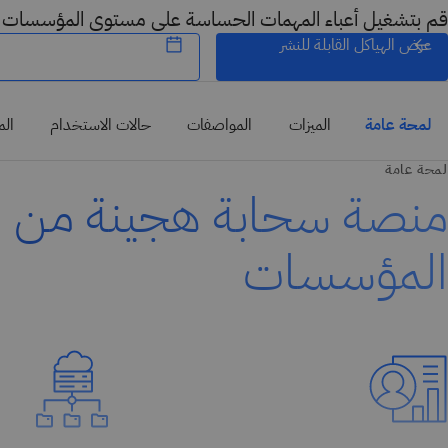
قم بتشغيل أعباء المهمات الحساسة على مستوى المؤسسات في  Cloud
عرض الهياكل القابلة للنشر
لمحة عامة
الميزات
المواصفات
حالات الاستخدام
الم
لمحة عامة
منصة سحابة هجينة من ف
المؤسسات