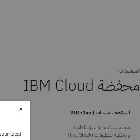
المواصفات
محفظة IBM Cloud
×
استكشف منتجات IBM Cloud
الذكاء الا
منصة سحابية للواجهة الأمامية
your local
والخلفية للتطبيقات (Full Stack)
الآلي