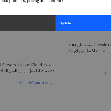
gional products, pricing and content?
Update
يتيح حل Movius Multiline الموجود على IBM
تستخدم etiCloud خوا
لدعم منصة العمل الرقمي المرن الخاصة
اقرأ قصة etiCloud