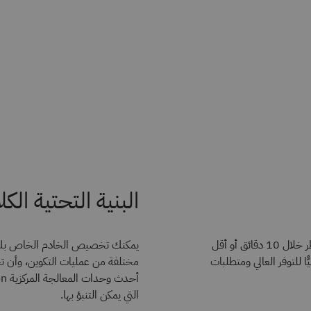
البنية التحتية الكلاسيكية
اختر ملف تعريف Bare Metal Server جاهز وانشره في مناطق متعددة الأسطر خلال 10 دقائق أو أقل
دث معالجات Intel Xeon.يُعَدّ خيارًا مثاليًّا للتوفر العالي ومتطلبات
التي يمكن التنبؤ بها.