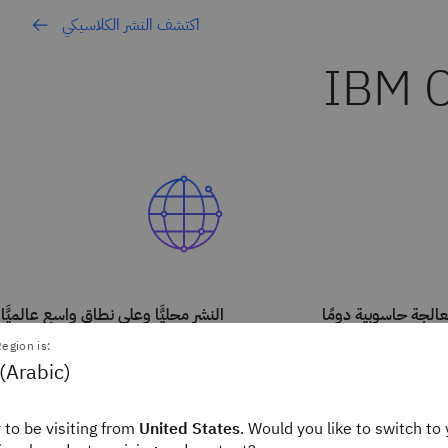
اكتشف النشر الكلاسيكي
IBM Cl
عالجة حاسوبية دومًا
النشر محليًّا وعلى نطاق واسع عالميًّا
اختَر أحدث وحدات معالجة الرسومات من Nvidia
egion is:
(Arabic)
من Intel وAMD.
مركز بيانات موزعة على مناطق توافر تتحم
 to be visiting from
United States
. Would you like to switch to 