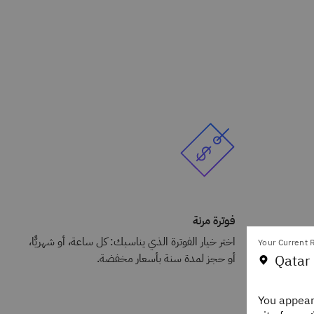
فوترة مرنة
اختَر مكان وطريقة تشغيل بياناتك عبر أكثر من 60
اختر خيار الفوترة الذي يناسبك: كل ساعة، أو شهريًّا،
Your Current R
Qatar 
َّل الأعطال.
أو حجز لمدة سنة بأسعار مخفضة.
You appear