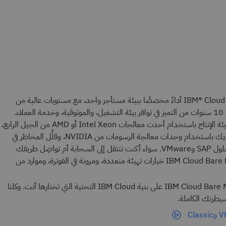
توفِّر خوادم IBM® Cloud Bare Metal Servers أداءً مخصصًا ببيئة مستأجر واحد، مع مستويات عالية من
الأمان والتحكم، مستندةً إلى أكثر من 10 سنوات من التميز في توافر بيئة التشغيل، والموثوقية، وخدمة العملاء.
تمكَّن من نقل أثقل أعباء العمل إلى بيئة الإنتاج باستخدام أحدث معالجات Intel Xeon أو AMD من الجيل الرابع،
ووسِّع تطبيقات الذكاء الاصطناعي لديك باستخدام وحدات معالجة الرسومات من NVIDIA، وقلِّل المخاطر في
عمليات النشر المؤسسية من خلال حلول SAP وVMware. سواء أكنت تنتقل إلى السحابة أم تواصِل طريقك
الحالي، توفِّر خوادم IBM Cloud Bare Metal Servers خيارات تهيئة متعددة، ومرونة في الفوترة، وموارد من
يمكنك تخصيص ونشر خوادم IBM Cloud Bare Metal على بنية IBM Cloud التحتية التي تختارها أنت. وكلتا
طرتك الكاملة.