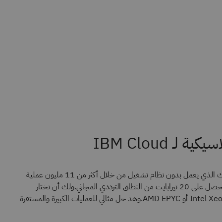
 لـ IBM Cloud
يمكنك تخصيص الخادم الخاص بك الذي يعمل بدون نظام تشغيل من خلال أكثر من 11 مليون عملية
مختلفة من عمليات التكوين، وأن تحصل على 20 تيرابايت من النطاق الترددي المجاني.ولك أن تختار
أحدث وحدات المعالجة المركزية Intel Xeon أو AMD EPYC.وهذ حل مثالي للعمليات الكبيرة والمستقرة