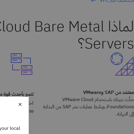
استكشف نشر VPC
لماذا oud Bare Metal
Servers؟
معتمَد من SAP وVMware
تتميز بأحدث قوة م
حدِّث بنيتك باستخدام VMware Cloud
×
Foundations، وبسِّط عمليات نشر SAP من البداية
ووحدات المعالجة المركزية 
إلى النهاية.
your local