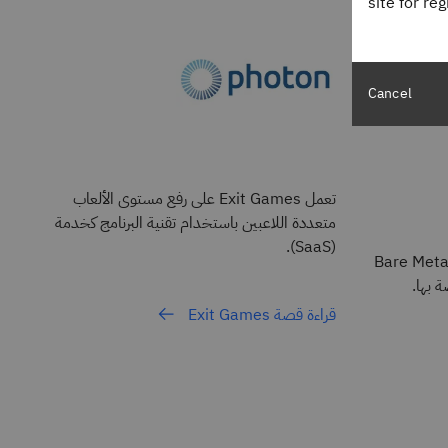
site for re
Cancel
تعمل Exit Games على رفع مستوى الألعاب
متعددة اللاعبين باستخدام تقنية البرنامج كخدمة
(SaaS).
دم Bare Metal Servers
 بها.
قراءة قصة Exit Games