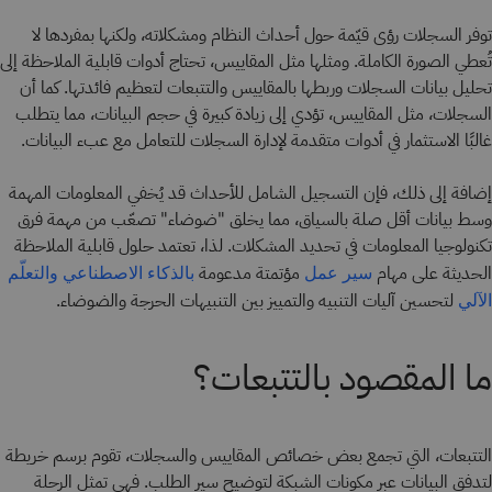
توفر السجلات رؤى قيّمة حول أحداث النظام ومشكلاته، ولكنها بمفردها لا
تُعطي الصورة الكاملة. ومثلها مثل المقاييس، تحتاج أدوات قابلية الملاحظة إلى
تحليل بيانات السجلات وربطها بالمقاييس والتتبعات لتعظيم فائدتها. كما أن
السجلات، مثل المقاييس، تؤدي إلى زيادة كبيرة في حجم البيانات، مما يتطلب
غالبًا الاستثمار في أدوات متقدمة لإدارة السجلات للتعامل مع عبء البيانات.
إضافة إلى ذلك، فإن التسجيل الشامل للأحداث قد يُخفي المعلومات المهمة
وسط بيانات أقل صلة بالسياق، مما يخلق "ضوضاء" تصعّب من مهمة فرق
تكنولوجيا المعلومات في تحديد المشكلات. لذا، تعتمد حلول قابلية الملاحظة
الحديثة على مهام
مؤتمتة مدعومة
سير عمل
بالذكاء الاصطناعي
والتعلّم
لتحسين آليات التنبيه والتمييز بين التنبيهات الحرجة والضوضاء.
الآلي
ما المقصود بالتتبعات؟
التتبعات، التي تجمع بعض خصائص المقاييس والسجلات، تقوم برسم خريطة
لتدفق البيانات عبر مكونات الشبكة لتوضيح سير الطلب. فهي تمثل الرحلة