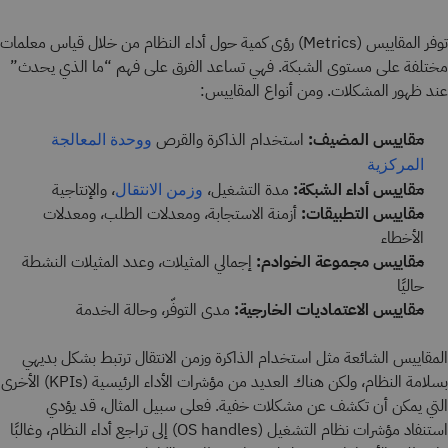
توفر المقاييس (Metrics) رؤى كمية حول أداء النظام من خلال قياس معلمات
مختلفة على مستوى الشبكة. فهي تساعد الفرق على فهم “ما الذي يحدث”
عند ظهور المشكلات. ومن أنواع المقاييس:
مقاييس المضيف:
استخدام الذاكرة والقرص
ووحدة المعالجة
المركزية
مقاييس أداء الشبكة:
مدة التشغيل،
، والإنتاجية
وزمن الانتقال
مقاييس التطبيقات:
أزمنة الاستجابة، ومعدلات الطلب، ومعدلات
الأخطاء
مقاييس مجموعة الخوادم:
إجمالي المثيلات، وعدد المثيلات النشطة
حاليًا
مقاييس الاعتماديات الخارجية:
مدى التوفّر، وحالة الخدمة
المقاييس الشائعة مثل استخدام الذاكرة وزمن الانتقال ترتبط بشكل بديهي
بسلامة النظام، ولكن هناك العديد من مؤشرات الأداء الرئيسية (KPIs) الأخرى
التي يمكن أن تكشف عن مشكلات خفية. فعلى سبيل المثال، قد يؤدي
استنفاد مؤشرات نظام التشغيل (OS handles) إلى تراجع أداء النظام، وغالبًا