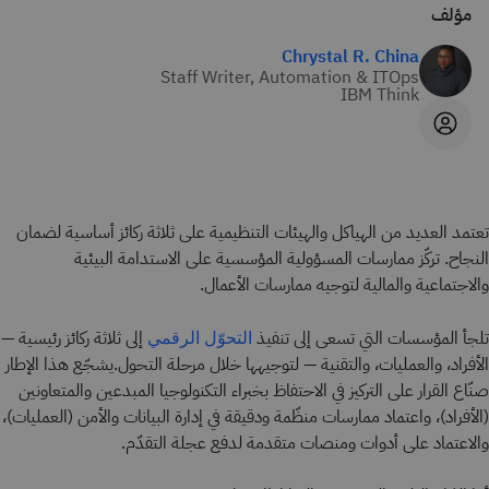
مؤلف
Chrystal R. China
Staff Writer, Automation & ITOps
IBM Think
تعتمد العديد من الهياكل والهيئات التنظيمية على ثلاثة ركائز أساسية لضمان
النجاح. تركّز ممارسات المسؤولية المؤسسية على الاستدامة البيئية
والاجتماعية والمالية لتوجيه ممارسات الأعمال.
تلجأ المؤسسات التي تسعى إلى تنفيذ
إلى ثلاثة ركائز رئيسية —
التحوّل الرقمي
الأفراد، والعمليات، والتقنية — لتوجيهها خلال مرحلة التحول.يشجّع هذا الإطار
صنّاع القرار على التركيز في الاحتفاظ بخبراء التكنولوجيا المبدعين والمتعاونين
(الأفراد)، واعتماد ممارسات منظّمة ودقيقة في إدارة البيانات والأمن (العمليات)،
والاعتماد على أدوات ومنصات متقدمة لدفع عجلة التقدّم.