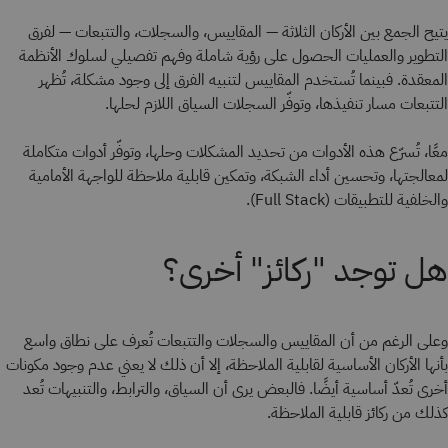
يتيح الجمع بين الأركان الثلاثة — المقاييس، والسجلات، والتتبعات — لفرق
التطوير والعمليات الحصول على رؤية شاملة وفهم تفصيلي لسلوك الأنظمة
المعقدة. فبينما تُستخدم المقاييس لتنبيه الفرق إلى وجود مشكلة، تُظهر
التتبعات مسار تنفيذها، وتوفّر السجلات السياق اللازم لحلها.
معًا، تُسرّع هذه الأدوات من تحديد المشكلات وحلها، وتوفّر أدوات متكاملة
لمعالجتها، وتحسين أداء الشبكة، وتمكين قابلية ملاحظة للواجهة الأمامية
والخلفية للتطبيقات (Full Stack).
هل توجد "ركائز" أخرى؟
وعلى الرغم من أن المقاييس والسجلات والتتبعات تُعرف على نطاق واسع
بأنها الأركان الأساسية لقابلية الملاحظة، إلا أن ذلك لا يعني عدم وجود مكونات
أخرى تُعدّ أساسية أيضًا. فالبعض يرى أن السياق، والترابط، والتنبيهات تُعد
كذلك من ركائز قابلية الملاحظة.