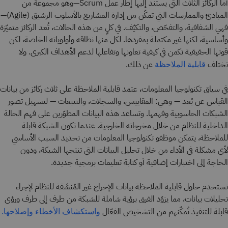
أما الركائز الثلاث التي يستند إليها إطار عمل Scrum—وهو مجموعة من
المبادئ والممارسات التي تمكّن من إدارة المشاريع بالأسلوب الرشيق (Agile)—
فهي الشفافية، والتفحّص، والتكيّف. في كلٍ من هذه الحالات، تُعد الركائز متميّزة
وأساسية، لكنها غير مكتملة بمفردها. لكل منها نطاقه وأولوياته الخاصة، لكن
قوتها الحقيقية تكمن في كيفية تعاونها وتفاعلها لدعم الأهداف الكبرى. ولا
تختلف
عن ذلك.
قابلية الملاحظة
في سياق تكنولوجيا المعلومات، عتمد قابلية الملاحظة على ثلاث ركائز من بيانات
القياس عن بُعد — وهي: المقاييس، والسجلات، والتتبعات — لتسهيل تصور
الشبكات الحاسوبية وفهمها. وتساعد هذه البيانات المطوّرين على فهم الحالة
الداخلية للنظام من خلال مخرجاته الخارجية. عندما تكون الشبكة قابلة
للملاحظة، يتمكن موظفو تكنولوجيا المعلومات من تحديد السبب الأساسي
لأي مشكلة في الأداء من خلال تحليل البيانات التي تنتجها الشبكة، ودون
الحاجة إلى اختبارات إضافية أو كتابة تعليمات برمجية جديدة.
تستخدم حلول قابلية الملاحظة بيانات الإخراج غير المُنسَّقة للنظام لإجراء
تحليلات بيانات، مما يزوّد الفرق برؤية شاملة للشبكة من طرف إلى طرف ورؤى
قابلة للتنفيذ تُمكّنهم من التشخيص الفعّال
واستكشاف الأخطاء وإصلاحها.