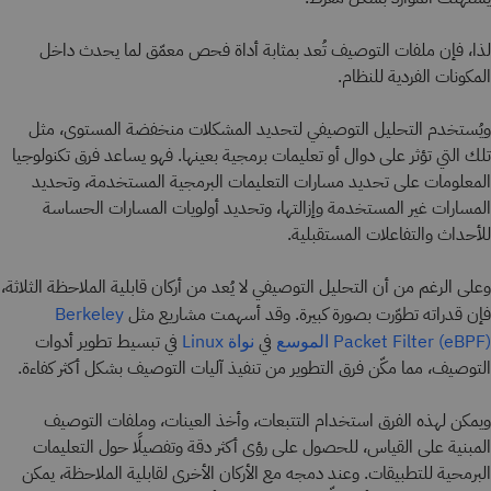
لذا، فإن ملفات التوصيف تُعد بمثابة أداة فحص معمّق لما يحدث داخل
المكونات الفردية للنظام.
ويُستخدم التحليل التوصيفي لتحديد المشكلات منخفضة المستوى، مثل
تلك التي تؤثر على دوال أو تعليمات برمجية بعينها. فهو يساعد فرق تكنولوجيا
المعلومات على تحديد مسارات التعليمات البرمجية المستخدمة، وتحديد
المسارات غير المستخدمة وإزالتها، وتحديد أولويات المسارات الحساسة
للأحداث والتفاعلات المستقبلية.
وعلى الرغم من أن التحليل التوصيفي لا يُعد من أركان قابلية الملاحظة الثلاثة،
فإن قدراته تطوّرت بصورة كبيرة. وقد أسهمت مشاريع مثل
Berkeley
في
في تبسيط تطوير أدوات
Packet Filter (eBPF) الموسع
نواة Linux
التوصيف، مما مكّن فرق التطوير من تنفيذ آليات التوصيف بشكل أكثر كفاءة.
ويمكن لهذه الفرق استخدام التتبعات، وأخذ العينات، وملفات التوصيف
المبنية على القياس، للحصول على رؤى أكثر دقة وتفصيلًا حول التعليمات
البرمحية للتطبيقات. وعند دمجه مع الأركان الأخرى لقابلية الملاحظة، يمكن