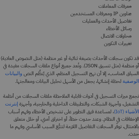
معرفات المعاملات
عناوين IP ومعرفات المستخدمين
تفاصيل الأحداث والعمليات
رسائل الأخطاء
محاولات الاتصال
تغييرات التكوين
قد تكون سجلات الأحداث بصيغة ثنائية أو غير منظمة (مثل النصوص العادية)
أو منظمة (مثل تنسيق JSON). وتُعد جميع أنواع ملفات السجلات مفيدة في
السياق المناسب، إلا أن نهج التسجيل المنظم، الذي يُنظِّم النص
والبيانات
لحظة إنشائها، يجعل من الأسهل تحليل البيانات ومعالجتها.
الوصفية
تجمع ميزات التسجيل في أدوات قابلية الملاحظة ملفات السجلات من أنظمة
التشغيل، وأجهزة الشبكات، والتطبيقات الداخلية والخارجية، وأجهزة
إنترنت
، لمساعدة فرق التطوير على تشخيص الأخطاء وفهم أسباب
الأشياء (IoT)
الإخفاقات في النظام. وعند حدوث خطأ، أو اختراق أمني، أو خلل متعلق
بالامتثال، توفّر السجلات التفاصيل اللازمة لتتبُّع السبب الأساسي وفهم ما
حدث.