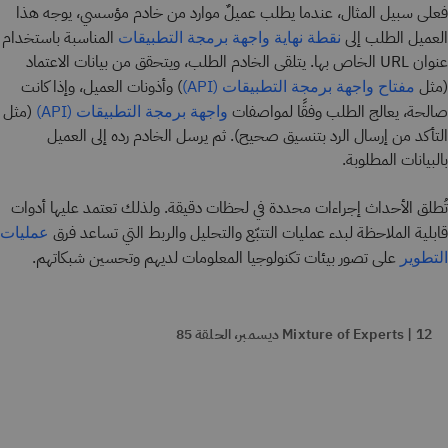
فعلى سبيل المثال، عندما يطلب عميلٌ موارد من خادم مؤسسي، يوجه هذا
العميل الطلب إلى
المناسبة باستخدام
نقطة نهاية واجهة برمجة التطبيقات
عنوان URL الخاص بها. يتلقى الخادم الطلب، ويتحقق من بيانات الاعتماد
(مثل
) وأذونات العميل، وإذا كانت
مفتاح واجهة برمجة التطبيقات (API)
صالحة، يعالج الطلب وفقًا لمواصفات
(مثل
واجهة برمجة التطبيقات (API)
التأكد من إرسال الرد بتنسيق صحيح). ثم يرسل الخادم رده إلى العميل
بالبيانات المطلوبة.
تُطلق الأحداث إجراءات محددة في لحظات دقيقة. ولذلك تعتمد عليها أدوات
قابلية الملاحظة لبدء عمليات التتبّع والتحليل والربط التي تساعد فرق
عمليات
على تصور بيئات تكنولوجيا المعلومات لديهم وتحسين شبكاتهم.
التطوير
Mixture of Experts | 12 ديسمبر، الحلقة 85