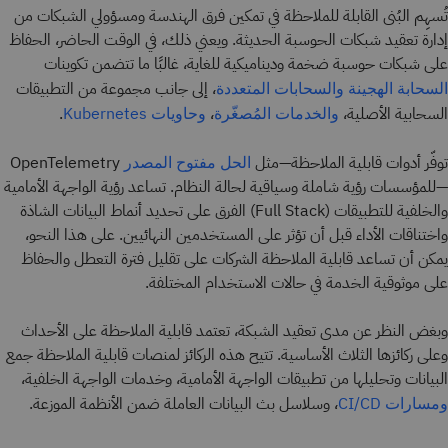
تُسهِم البُنى القابلة للملاحظة في تمكين فرق الهندسة ومسؤولي الشبكات من
إدارة تعقيد شبكات الحوسبة الحديثة. ويعني ذلك، في الوقت الحاضر، الحفاظ
على شبكات حوسبة ضخمة وديناميكية للغاية، غالبًا ما تتضمن تكوينات
، إلى جانب مجموعة من التطبيقات
السحابة الهجينة
والسحابات المتعددة
السحابية الأصلية،
،
.
والخدمات المُصغّرة
وحاويات
Kubernetes
توفّر أدوات قابلية الملاحظة—مثل
OpenTelemetry
الحل مفتوح المصدر
—للمؤسسات رؤية شاملة وسياقية لحالة النظام. تساعد رؤية الواجهة الأمامية
والخلفية للتطبيقات (Full Stack) الفرق على تحديد أنماط البيانات الشاذة
واختناقات الأداء قبل أن تؤثر على المستخدمين النهائيين. على هذا النحو،
يمكن أن تساعد قابلية الملاحظة الشركات على تقليل فترة التعطل والحفاظ
على موثوقية الخدمة في حالات الاستخدام المختلفة.
وبغض النظر عن مدى تعقيد الشبكة، تعتمد قابلية الملاحظة على الأحداث
وعلى ركائزها الثلاث الأساسية. تتيح هذه الركائز لمنصات قابلية الملاحظة جمع
البيانات وتحليلها من تطبيقات الواجهة الأمامية، وخدمات الواجهة الخلفية،
، وسلاسل بث البيانات العاملة ضمن الأنظمة الموزعة.
ومسارات CI/CD