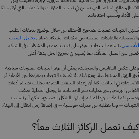
وتُعد ميزات التتبّع في أدوات قابلية الملاحظة ضرورية لإجراء تحليلات زمن
الانتقال، والتي تساعد المهندسين في تحديد المكوّنات والخدمات التي تُؤثر سلبًا
على الأداء وتُسبب اختناقات.
تُسهّل التتبعات عمليات تصحيح الأخطاء من خلال توضيح تدفقات الطلب
والاستجابة والعلاقات السببية بين مكونات الشبكة. وخلال
تحليل السبب
، تساعد التتبعات الفرق على تحديد مصدر المشكلات في الشبكة
الأساسي
ضمن سير العمل المعقّد، مما يُسهم في تسريع الحل بدقة أعلى.
وعلى عكس المقاييس والسجلات، يمكن أن توفر التتبعات معلومات سياقية
تُعزز الرؤى المستخلصة. ومع ذلك، لا تكشف التتبعات بمفردها عن الأنماط أو
الاتجاهات في البيانات. كما أن إعداد التتبعات الموزعة يتطلب تطبيق أدوات
القياس البرمجي عبر عمليات نشر الخدمات، ما يجعل العملية معقدة
ومستهلكة للوقت. وإذا لم تتم إدارتها بالشكل الصحيح، يمكن أن تتسبب
التتبعات — وما تتطلبه من قدرات حوسبية — في إضافة زمن انتقال إلى البيئة.
كيف تعمل الركائز الثلاث معاً؟