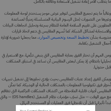
ما يتطلب الأمر إعادة تشغيل لاستعادة وظائفه بالكامل.
وغالباً ما يتم تجميع المقاييس لتوفير عرض موجز يستخدم لوحة المعلومات
وغيرها من التصورات (مثل الرسوم البيانية المتسلسلة زمنياً) لمساعدة
المطورين على تقييم السلامة العامة للنظام بسرعة وتحليل اتجاهات البيانات
والاستجابة لمشاكل الشبكة. كما تُسهم المقاييس في دعم اتخاذ قرارات
مدروسة بشأن
، مما يجعلها ضرورية لإدارة
تخطيط السعة
وتخصيص الموارد
أحمال التشغيل بكفاءة.
ومن المهم أن تختار الفرق بعناية المقاييس التي ينبغي تتبُّعها، مع الاستمرار في
تحليلها بانتظام، إذ يمكن لبعض المقاييس أن تساعد في استباق المشكلات
قبل حدوثها.
ويمكن للفرق إعداد عتبات للمقاييس بحيث يؤدي تجاوزها إلى تشغيل تنبيهات
تُخطِر فرق تكنولوجيا المعلومات بالمشكلات الحالية أو الوشيكة. كما تمكّن
المقاييس أدوات قابلية الملاحظة من اكتشاف المشكلات التراكمية التي تتفاقم
مع مرور الوقت — مثل تسرّب مؤشرات نظام التشغيل (OS handles) — والتي
تبدأ تأثيراتها قبل أن تلاحظها فرق العمليات أو المستخدم النهائي.
Your Current Region is: