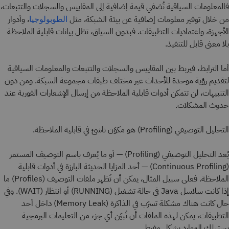
فالمعلومات السياقية تُضفي قيمة إضافية إلى المقاييس والسجلات والتتبعات،
من خلال توفير معلومات إضافية عن بيئة الشبكة، مثل
، وأدوار
الطوبولوجيا
الأجهزة، واعتماديات التطبيقات. فبدون السياق، تظل بيانات قابلية الملاحظة
بلا معنى قابل للتنفيذ.
أما الترابط، فيربط بين المقاييس والسجلات والتتبعات والمعلومات السياقية
لتقديم رؤية موحدة للأحداث عبر مختلف طبقات مجموعة الشبكة. ومن دون
التنبيهات، لن تتمكن أدوات قابلية الملاحظة من إرسال الإشعارات الفورية عند
حدوث المشكلات.
التحليل التوصيفي (Profiling) هو مكوّن ناشئ في قابلية الملاحظة.
يُعد التحليل التوصيفي (Profiling) — أو ما يُعرف باسم التوصيف المستمر
(Continuous Profiling) — أحد المزايا الحديثة البارزة في أدوات قابلية
الملاحظة. فعلى سبيل المثال، يمكن أن تُظهر ملفات التوصيف (Profiles) ما
إذا كانت سلاسل Java في حالة تشغيل (RUNNING) أو انتظار (WAIT). وفي
حال كانت هناك مشكلة تسرّب في الذاكرة (Memory Leak) داخل أحد
التطبيقات، يمكن لهذه الملفات أن تُبيّن أي جزء من التعليمات البرمجية
يستهلك الموارد بشكل مفرط.