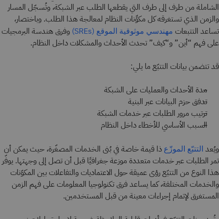
الشاملة من طرف إلى طرف التي يقطعها الطلب عبر الشبكة، وتُسجّل المسار
والزمن الذي تستغرقه كل مكوِّنات النظام لمعالجة هذا الطلب. وباختصار،
تساعد التتبعات
وفرق هندسة البرمجيات
مهندسي موثوقية الموقع (SREs)
على فهم “أين” و“كيف” تحدث الأحداث والمشكلات داخل النظام.
قد تتضمن بيانات التتبّع ما يلي:
مدة الأحداث والعمليات على الشبكة
تدفق حزم البيانات عبر البنية
ترتيب مرور الطلبات عبر خدمات الشبكة
السبب الأساسي للأخطاء داخل النظام
ويُعد
ذا قيمة خاصة في بُنى الخدمات المصغّرة، حيث يمكن أن
التتبّع الموزّع
تمر الطلبات عبر خدمات متعددة موزعة جغرافيًا قبل أن تصل إلى وجهتها. يوفّر
هذا النوع من التتبّع رؤى عميقة حول الاعتماديات والتفاعلات بين المكوّنات
والخدمات المختلفة، كما يساعد فرق تكنولوجيا المعلومات على فهم الزمن
المستغرق لإتمام إجراءات معينة من قبل المستخدمين.