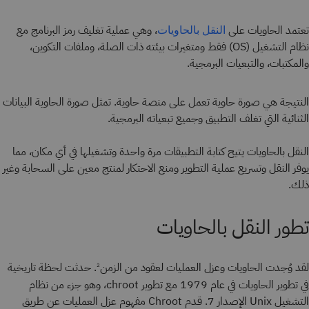
تعتمد الحاويات على
، وهي عملية تغليف رمز البرنامج مع
النقل بالحاويات
نظام التشغيل (OS) فقط ومتغيرات بيئته ذات الصلة، وملفات التكوين،
والمكتبات، والتبعيات البرمجية.
النتيجة هي صورة حاوية تعمل على منصة حاوية. تمثل صورة الحاوية البيانات
الثنائية التي تغلف التطبيق وجميع تبعياته البرمجية.
النقل بالحاويات يتيح كتابة التطبيقات مرة واحدة وتشغيلها في أي مكان، مما
يوفر النقل وتسريع عملية التطوير ومنع الاحتكار لمنتج معين على السحابة وغير
ذلك.
تطور النقل بالحاويات
لقد وُجدت الحاويات وعزل العمليات لعقود من الزمن
. حدثت لحظة تاريخية
2
في تطوير الحاويات في عام 1979 مع تطوير chroot، وهو جزء من نظام
التشغيل Unix الإصدار 7. قدم Chroot مفهوم عزل العمليات عن طريق