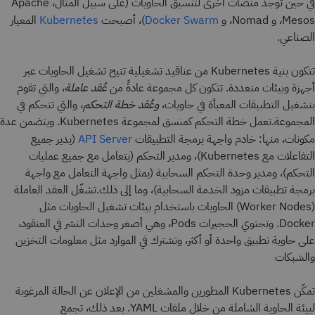
في حين توجد منصات أخرى لتنسيق الحاويات (على سبيل المثال، Apache
Mesos، و Nomad، و
)، أصبحت
المعيار
Kubernetes
Docker Swarm
الصناعي.
تتكون بنية Kubernetes من عناقيد تشغيلية تتيح تشغيل الحاويات عبر
أجهزة وبيئات متعددة. تتكون كل مجموعة عادةً من
عُقد عاملة
، والتي تقوم
بتشغيل التطبيقات المعبأة في حاويات،
وعُقد خطة التحكم
، والتي تتحكم في
المجموعة.تعمل خطة التحكم كمنسق لمجموعة Kubernetes. ويتضمن عدة
مكونات، منها: خادم واجهة برمجة التطبيقات
(يدير جميع
API Server
التفاعلات مع Kubernetes)، ومدير التحكم (يتعامل مع جميع عمليات
التحكم)، ومدير وحدة التحكم السحابية (يمثل واجهة التعامل مع واجهة
برمجة تطبيقات مزود الخدمة السحابية)، وما إلى ذلك.تشغّل العقد العاملة
(Worker Nodes) الحاويات باستخدام بيئات تشغيل الحاويات مثل
Docker. وتحتوي الحجيرات Pods، وهي أصغر وحدات النشر في العنقود،
على حاوية تطبيق واحدة أو أكثر، وتشترك في الموارد مثل معلومات التخزين
والشبكات
تمكّن Kubernetes المطورين والمشغلين من الإعلان عن الحالة المرغوبة
لبيئة الحاوية الشاملة من خلال ملفات YAML. بعد ذلك، تجمع