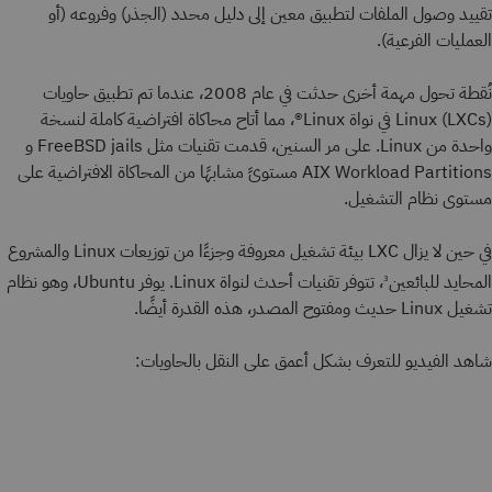
تقييد وصول الملفات لتطبيق معين إلى دليل محدد (الجذر) وفروعه (أو
العمليات الفرعية).
نُقطة تحول مهمة أخرى حدثت في عام 2008، عندما تم تطبيق حاويات
Linux (LXCs) في نواة Linux®، مما أتاح محاكاة افتراضية كاملة لنسخة
واحدة من Linux. على مر السنين، قدمت تقنيات مثل FreeBSD jails و
AIX Workload Partitions مستوىً مشابهًا من المحاكاة الافتراضية على
مستوى نظام التشغيل.
في حين لا يزال LXC بيئة تشغيل معروفة وجزءًا من توزيعات Linux والمشروع
المحايد للبائعين
، تتوفر تقنيات أحدث لنواة Linux. يوفر Ubuntu، وهو نظام
3
تشغيل Linux حديث ومفتوح المصدر، هذه القدرة أيضًا.
شاهد الفيديو للتعرف بشكل أعمق على النقل بالحاويات: