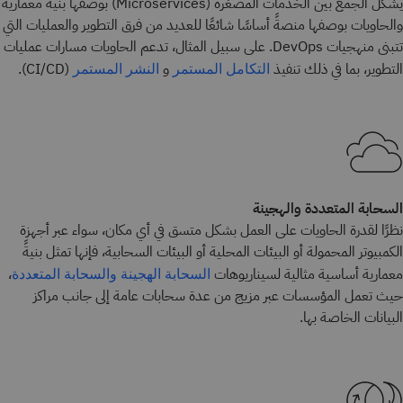
يشكل الجمع بين الخدمات المصغرة (Microservices) بوصفها بنيةً معمارية
والحاويات بوصفها منصةً أساسًا شائعًا للعديد من فرق التطوير والعمليات التي
تتبنى منهجيات DevOps. على سبيل المثال، تدعم الحاويات مسارات عمليات
التطوير، بما في ذلك تنفيذ
و
(CI/CD).
التكامل المستمر
النشر المستمر
السحابة المتعددة والهجينة
نظرًا لقدرة الحاويات على العمل بشكل متسق في أي مكان، سواء عبر أجهزة
الكمبيوتر المحمولة أو البيئات المحلية أو البيئات السحابية، فإنها تمثل بنيةً
معمارية أساسية مثالية لسيناريوهات
،
السحابة الهجينة
والسحابة المتعددة
حيث تعمل المؤسسات عبر مزيج من عدة سحابات عامة إلى جانب مراكز
البيانات الخاصة بها.