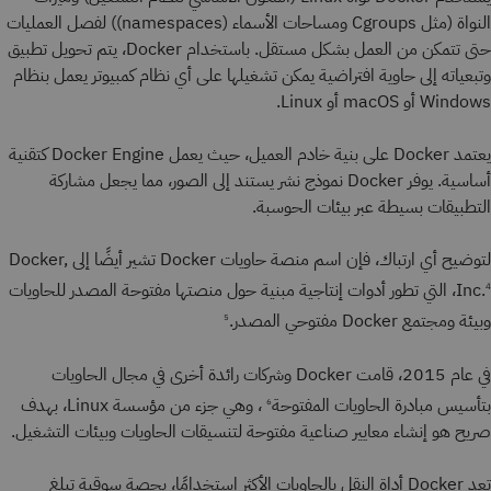
النواة (مثل Cgroups ومساحات الأسماء (namespaces)) لفصل العمليات
حتى تتمكن من العمل بشكل مستقل. باستخدام Docker، يتم تحويل تطبيق
وتبعياته إلى حاوية افتراضية يمكن تشغيلها على أي نظام كمبيوتر يعمل بنظام
Windows أو macOS أو Linux.
يعتمد Docker على بنية خادم العميل، حيث يعمل Docker Engine كتقنية
أساسية. يوفر Docker نموذج نشر يستند إلى الصور، مما يجعل مشاركة
التطبيقات بسيطة عبر بيئات الحوسبة.
لتوضيح أي ارتباك، فإن اسم منصة حاويات Docker تشير أيضًا إلى Docker,
Inc.
، التي تطور أدوات إنتاجية مبنية حول منصتها مفتوحة المصدر للحاويات
4
وبيئة ومجتمع Docker مفتوحي المصدر.
5
في عام 2015، قامت Docker وشركات رائدة أخرى في مجال الحاويات
بتأسيس مبادرة الحاويات المفتوحة
، وهي جزء من مؤسسة Linux، بهدف
6
صريح هو إنشاء معايير صناعية مفتوحة لتنسيقات الحاويات وبيئات التشغيل.
تعد Docker أداة النقل بالحاويات الأكثر استخدامًا، بحصة سوقية تبلغ