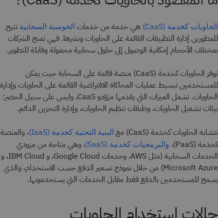
هي خدمة من خدمات
تتيح
الحاويات كخدمة (CaaS)
الحوسبة السحابية
للمطورين إدارة التطبيقات القائمة على الحاويات ونشرها. فهي تمنح الشركات
بمختلف الأحجام إمكانية الوصول إلى حلول سحابية محمولة وقابلة للتطوير.
توفر الحاويات كخدمة (CaaS) منصة قائمة على السحابة حيث يمكن
للمستخدمين تبسيط عمليات المحاكاة الافتراضية القائمة على الحاويات وإدارة
الحاويات. تشمل الميزات التي يقدمها مزوّدو CaaS، وليس على سبيل الحصر:
بيئات تشغيل الحاويات، وطبقات تنظيم الحاويات، وإدارة التخزين الدائم.
تتشابه الحاويات كخدمة (CaaS) مع
، والمنصة
البنية التحتية كخدمة (IaaS)
كخدمة (PaaS)،
، وهي متاحة من مزودي
والبرمجيات كخدمة (SaaS)
الخدمات السحابية (مثل AWS، وخدمات Google Cloud، و IBM Cloud، و
Microsoft Azure) من خلال نموذج تسعير الدفع حسب الاستخدام، والذي
يسمح للمستخدمين بالدفع فقط مقابل الخدمات التي يستخدمونها.
حالات استخدام الحاويات