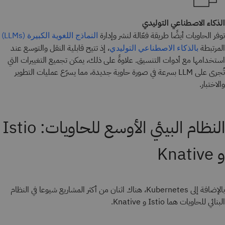
الذكاء الاصطناعي التوليدي
توفر الحاويات أيضًا طريقة فعّالة لنشر وإدارة
النماذج اللغوية الكبيرة (LLMs)
المرتبطة
، إذ تتيح قابلية النقل والتوسع عند
بالذكاء الاصطناعي التوليدي
استخدامها مع أدوات التنسيق. علاوةً على ذلك، يمكن تجميع التغييرات التي
تُجرى على LLM بسرعة في صورة حاوية جديدة، مما يسرّع عمليات التطوير
والاختبار.
النظام البيئي الأوسع للحاويات: Istio
و Knative
بالإضافة إلى Kubernetes، هناك اثنان من أكثر المشاريع شيوعا في النظام
البنائي للحاويات هما Istio و Knative.