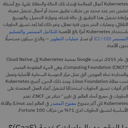
Kubernetes أعمال المعالجة لإنشاء تلك الحالة والحفاظ عليها، مع أنشطة
تتضمن نشر عدد محدد من مثيلات تطبيق محدد أو أحمال تشغيل معينة،
وإعادة تشغيل هذا التطبيق في حالة فشله، وموازنة التحميل، والتوسيع
التلقائي، وعمليات النشر بدون فترة تعطل، وغير ذلك.كما يُعد تنسيق الحاويات
باستخدام Kubernetes أمرًا بالغ الأهمية
للتكامل المستمر والتسليم
أو مسار
— والذي سيكون مستحيلًا
المستمر (CI / CD)
عمليات التطوير
بدون الأتمتة.
في عام 2015، تبرعت Google بمنصة Kubernetes إلى Cloud Native
Computing Foundation (CNCF)
، وهي الجهة المفتوحة المصدر
8
والمحايدة تجاه الموردين التي تمثل مركز الحوسبة السحابية الأصلية وتعمل
تحت مظلة Linux Foundation. ومنذ ذلك الحين، أصبح Kubernetes
أكثر أدوات تنسيق الحاويات استخدامًا لتشغيل أعباء العمل المعتمدة على
الحاويات في جميع أنحاء العالم. في تقرير
صادر عن CNCF، تعتبر
9
Kubernetes ثاني أكبر مشروع
في العالم (بعد Linux) والأداة
مفتوح المصدر
الأساسية لتنسيق الحاويات لدى 71% من شركات Fortune 100.
ما المقصود بالحاويات كخدمة (CaaS)؟