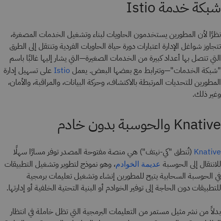
شبكة خدمة Istio
نظرًا لأن المطورين يستخدمون الحاويات لبناء وتشغيل الخدمات المصغرة،
تتجاوز شواغل الإدارة اعتبارات دورة حياة الحاويات الفردية وتنتقل إلى الطرق
التي تتصل بها أعداد كبيرة من الخدمات الصغيرة—التي يشار إليها غالبًا باسم
"شبكة الخدمات"—وتترابط مع بعضها البعض. يعمل
على تسهيل إدارة
Istio
المطورين للتحديات المرتبطة بالاكتشاف، وحركة البيانات، والمراقبة، والأمان،
وغير ذلك.
Knative والحوسبة بدون خادم
(تُنطق "كي-نيتف") هي منصة مفتوحة المصدر توفر مسارًا سهلًا
Knative
للانتقال إلى الحوسبة
، وهو نموذج لتطوير وتشغيل التطبيقات
عديمة الخوادم
في الحوسبة السحابية يتيح للمطورين إنشاء وتشغيل تعليمات برمجية
للتطبيقات دون الحاجة إلى توفير الخوادم أو البنية التحتية الخلفية أو إدارتها.
بدلاً من نشر مثيل مستمر من التعليمات البرمجية التي تظل خاملة في انتظار