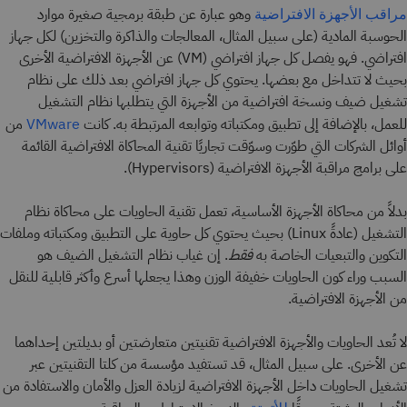
وهو عبارة عن طبقة برمجية صغيرة موارد
مراقب الأجهزة الافتراضية
الحوسبة المادية (على سبيل المثال، المعالجات والذاكرة والتخزين) لكل جهاز
افتراضي. فهو يفصل كل جهاز افتراضي (VM) عن الأجهزة الافتراضية الأخرى
بحيث لا تتداخل مع بعضها. يحتوي كل جهاز افتراضي بعد ذلك على نظام
تشغيل ضيف ونسخة افتراضية من الأجهزة التي يتطلبها نظام التشغيل
للعمل، بالإضافة إلى تطبيق ومكتباته وتوابعه المرتبطة به. كانت
من
VMware
أوائل الشركات التي طوّرت وسوّقت تجاريًا تقنية المحاكاة الافتراضية القائمة
على برامج مراقبة الأجهزة الافتراضية (Hypervisors).
بدلاً من محاكاة الأجهزة الأساسية، تعمل تقنية الحاويات على محاكاة نظام
التشغيل (عادةً Linux) بحيث يحتوي كل حاوية على التطبيق ومكتباته وملفات
التكوين والتبعيات الخاصة به
فقط
. إن غياب نظام التشغيل الضيف هو
السبب وراء كون الحاويات خفيفة الوزن وهذا يجعلها أسرع وأكثر قابلية للنقل
من الأجهزة الافتراضية.
لا تُعد الحاويات والأجهزة الافتراضية تقنيتين متعارضتين أو بديلتين إحداهما
عن الأخرى. على سبيل المثال، قد تستفيد مؤسسة من كلتا التقنيتين عبر
تشغيل الحاويات داخل الأجهزة الافتراضية لزيادة العزل والأمان والاستفادة من