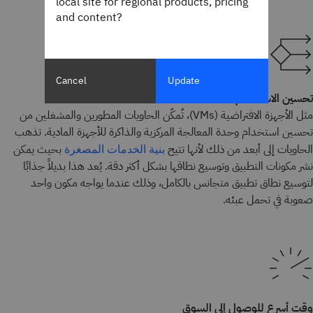
local site for regional products, pricing
and content?
Cancel
Update
تحسين الاستخدام
مثل الأجهزة الافتراضية (VMs)، تُمكّن الحاويات المطورين والمشغلين من
تحسين استخدام وحدة المعالجة المركزية والذاكرة للأجهزة المادية. تذهب
الحاويات إلى أبعد من ذلك لأنها تتيح
بحيث يمكن
بنية الخدمات المصغرة
نشر مكونات التطبيق وتوسيع نطاقها بشكل أكثر دقة. يُعد هذا بديلاً جذابًا
لتوسيع نطاق تطبيق متجانس بالكامل، وذلك عندما يواجه مكون واحد
صعوبة في تحمل عبئه.
وقت أسرع للوصول إلى السوق