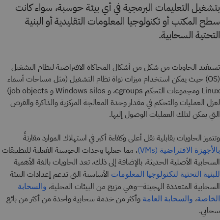
بتشغيل التعليمات البرمجية في أي بيئة حوسبة، سواء كانت
سطح المكتب أو تكنولوجيا المعلومات التقليدية أو البنية
التحتية السحابية.
تستفيد الحاويات من شكل من أشكال المحاكاة الافتراضية لنظام التشغيل
(OS) حيث يمكن استخدام ميزات نواة نظام التشغيل (مثل مساحات أسماء
Linux ومجموعات التحكم cgroups، و Windows silos و job objects)
لعزل العمليات والتحكم في مقدار وحدة المعالجة المركزية والذاكرة والقرص
التي يمكن لتلك العمليات الوصول إليها.
وتتميز الحاويات بقابلية نقل أعلى وكفاءة أكبر في استهلاك الموارد مقارنةً
، مما جعلها وحدات الحوسبة الفعلية للتطبيقات
بالأجهزة الافتراضية (VMs)
السحابية الأصلية الحديثة. بالإضافة إلى ذلك، تعد الحاويات بالغة الأهمية
الأساسية التي تدعم إعدادات البيئة
للبنية التحتية لتكنولوجيا المعلومات
السحابية المتعددة الهجينة—وهي مزيج من البيئات المحلية،
والسحابة
،
وأكثر من خدمة سحابية واحدة من أكثر من بائع
الخاصة
والسحابة العامة
سحابي.