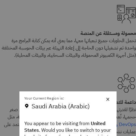
محمولة ومستقلة عن المنصة
تحمل الحاويات جميع تبعياتها معها، مما يعني أنه يمكن كتابة البرامج مرة
واحدة ثم تشغيلها دون الحاجة إلى إعادة التهيئة عبر بيئات الحوسبة المختلفة
(مثل أجهزة الكمبيوتر المحمولة، والبيئات السحابية، والبيئات المحلية).
×
Your Current Region is:
داعمة للتطوير والبنية الحديثة
Saudi Arabia (Arabic)
نظرًا لقدرتها على النقل عند النشر واتساقها عبر المنصات، إضافةً إلى صغر
حجمها، تُعد الحاويات خيارًا مثاليًا لأنماط التطوير والتطبيقات الحديثة، مثل
You appear to be visiting from
United
التي تعتمد على
DevOps
والحوسبة عديمة الخوادم
والخدمات المصغرة
States
. Would you like to switch to your
عمليات نشر منتظمة للتعليمات البرمجية على دفعات صغيرة