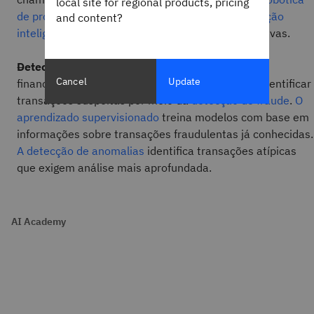
local site for regional products, pricing
de processos (RPA)
utiliza tecnologias de
automação
and content?
inteligente
para executar tarefas manuais repetitivas.
Detecção de fraude:
bancos e outras instituições
Cancel
Update
financeiras usam aprendizado de máquina para identificar
transações suspeitas por meio da
detecção de fraude
.
O
aprendizado supervisionado
treina modelos com base em
informações sobre transações fraudulentas já conhecidas.
A detecção de anomalias
identifica transações atípicas
que exigem análise mais aprofundada.
AI Academy