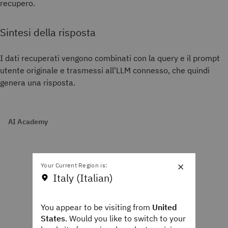
recupero.
Sintesi della risposta
I dati recuperati vengono combinati con la query e il prompt
utente originale e trasmessi all'LLM connesso, che quindi
genera una risposta.
AI Academy
×
Your Current Region is:
Italy (Italian)
You appear to be visiting from
United
States
. Would you like to switch to your