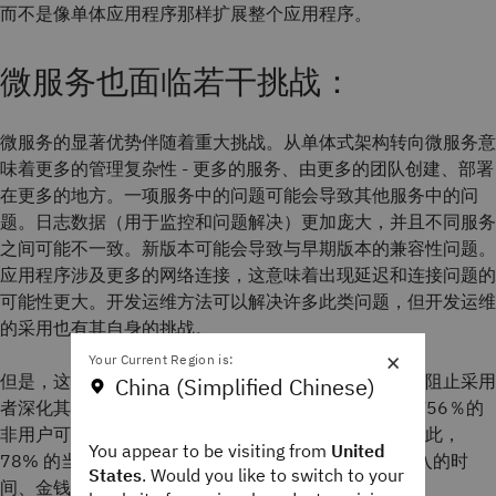
而不是像单体应用程序那样扩展整个应用程序。
微服务也面临若干挑战：
微服务的显著优势伴随着重大挑战。从单体式架构转向微服务意
味着更多的管理复杂性 - 更多的服务、由更多的团队创建、部署
在更多的地方。一项服务中的问题可能会导致其他服务中的问
题。日志数据（用于监控和问题解决）更加庞大，并且不同服务
之间可能不一致。新版本可能会导致与早期版本的兼容性问题。
应用程序涉及更多的网络连接，这意味着出现延迟和连接问题的
可能性更大。开发运维方法可以解决许多此类问题，但开发运维
的采用也有其自身的挑战。
×
Your Current Region is:
但是，这些挑战不会阻止非采用者采用微服务，也不会阻止采用
China (Simplified Chinese)
者深化其微服务承诺。上述
IBM调查数据
显示，目前有56％的
非用户可能或非常有可能在未来两年内采用微服务。因此，
You appear to be visiting from
United
78% 的当前微服务用户可能会增加他们在微服务上投入的时
States
. Would you like to switch to your
间、金钱和精力。