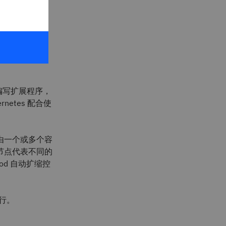
bernetes
以编写扩展程序，
netes 配合使
点由一个或多个容
节点代表不同的
od 自动扩缩控
。
行。