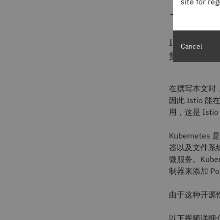
Ist
site for re
Istio
Cancel
集群中的
容
在撰写本文时，
因此 Istio
用，这是 Ist
Kubernetes
器以及文件系
微服务。Kub
制器来添加 Po
由于这种开源性
以下视频详细介绍