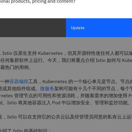
io 的定义
gional products, pricing and content?
 是一个可配置的开源服务网格层，能连接、监视和保护
Ku
Update
器
。
Istio 仅原生支持 Kubernetes，但其开源特性使任何人都可
 能在任何集群软件上运行。今天，我们将重点介绍 Istio 如何与 Kuber
io 最热门的用例。
 是一种
容器编排
工具，Kubernetes 的一个核心单元是节点。节
统或其他组件组成。
微服务
架构可能有十几个不同的节点，每个
ernetes 管理节点的可用性和资源消耗，并随着需求的增加使用 P
d。Istio 将其他容器注入 Pod 中以增加安全、管理和监控功能
，Istio 可以在支持它的公共云以及经管理员同意的私有云上运
了 Istio 的基础知识：