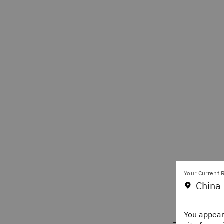
Your Current R
China 
You appear