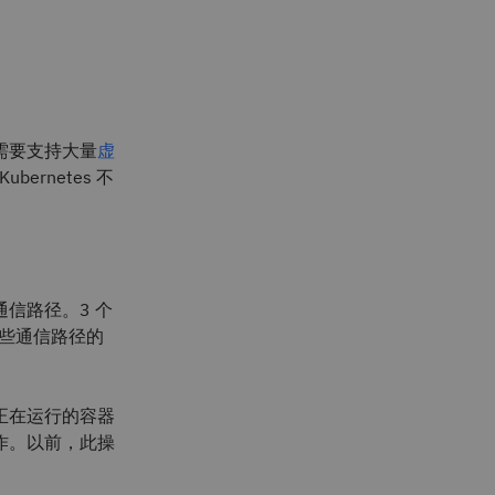
需要支持大量
虚
ernetes 不
通信路径。3 个
这些通信路径的
正在运行的容器
作。以前，此操