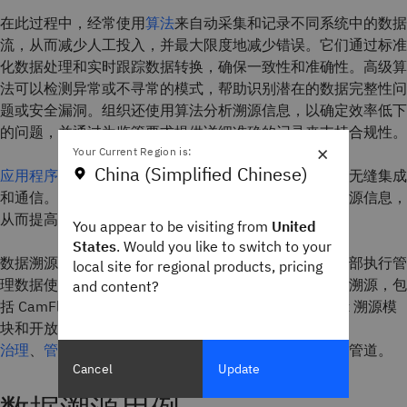
在此过程中，经常使用
算法
来自动采集和记录不同系统中的数据
流，从而减少人工投入，并最大限度地减少错误。它们通过标准
化数据处理和实时跟踪数据转换，确保一致性和准确性。高级算
法可以检测异常或不寻常的模式，帮助识别潜在的数据完整性问
题或安全漏洞。组织还使用算法分析溯源信息，以确定效率低下
的问题，并通过为监管要求提供详细准确的记录来支持合规性。
×
Your Current Region is:
China (Simplified Chinese)
应用程序接口
用于促进不同系统、工具和数据源之间的无缝集成
和通信。它们能够跨不同平台自动收集、共享和更新溯源信息，
从而提高溯源记录的准确性和完整性。
You appear to be visiting from
United
States
. Would you like to switch to your
数据溯源为组织提供了必要的背景信息，以便在公司内部执行管
local site for regional products, pricing
理数据使用的政策、标准和实践。有几种工具支持数据溯源，包
and content?
括 CamFlow 项目、开源开普勒科学工作流系统、Linux 溯源模
块和开放溯源模型。这些工具和数据血缘、
治理
、
管理
和
可观测性
工具构成了一个全面高效的数据管道。
Cancel
Update