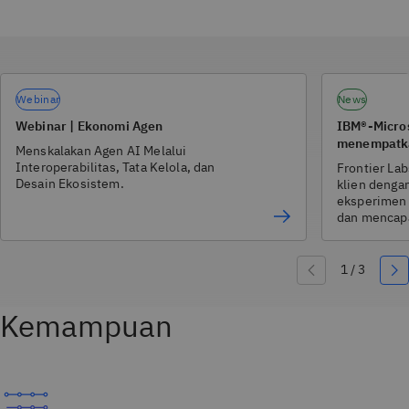
Webinar
News
Webinar | Ekonomi Agen
IBM®-Micro
menempatkan
Menskalakan Agen AI Melalui
menjadi Fro
Interoperabilitas, Tata Kelola, dan
Frontier La
Desain Ekosistem.
klien dengan
eksperimen 
dan mencapai
Kemampuan