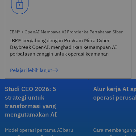
IBM® + OpenAI Membawa AI Frontier ke Pertahanan Siber
IBM® bergabung dengan Program Mitra Cyber
Daybreak OpenAI, menghadirkan kemampuan AI
perbatasan canggih untuk operasi keamanan
Pelajari lebih lanjut
Studi CEO 2026: 5
Alur kerja AI 
strategi untuk
operasi perus
transformasi yang
mengutamakan AI
Model operasi pertama AI baru
Cara membangun p