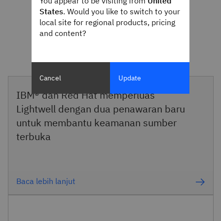
You appear to be visiting from
United
States
. Would you like to switch to your
local site for regional products, pricing
and content?
Cancel
Update
IBM® dan Red Hat memperluas
Lightwell dengan dua penawaran baru
untuk membantu keamanan sumber
terbuka
Baca lebih lanjut