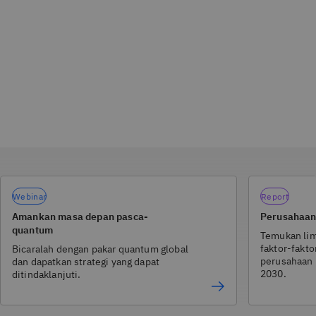
Webinar
Report
Amankan masa depan pasca-
Perusahaan
quantum
Temukan lim
faktor-fakt
Bicaralah dengan pakar quantum global
perusahaan 
dan dapatkan strategi yang dapat
2030.
ditindaklanjuti.