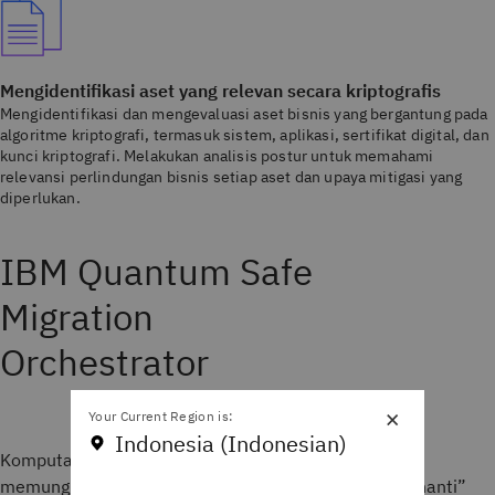
Mengidentifikasi aset yang relevan secara kriptografis
Mengidentifikasi dan mengevaluasi aset bisnis yang bergantung pada
algoritme kriptografi, termasuk sistem, aplikasi, sertifikat digital, dan
kunci kriptografi. Melakukan analisis postur untuk memahami
relevansi perlindungan bisnis setiap aset dan upaya mitigasi yang
diperlukan.
IBM Quantum Safe
Migration
Orchestrator
×
Your Current Region is:
Indonesia (Indonesian)
Komputasi Quantum mengancam kriptografi saat ini,
memungkinkan serangan “panen sekarang, dekripsi nanti”