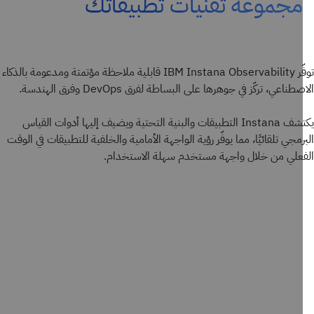
مجموعة تقنيات تطبيقاتك
توفّر IBM Instana Observability قابلية ملاحظة مؤتمتة ومدعومة بالذكاء
طناعي، تركّز في جوهرها على البساطة لفرق DevOps وفرق الهندسة.
يكتشف Instana التطبيقات والبنية التحتية ويضيف إليها أدوات القياس
رمجي تلقائيًا، مما يوفّر رؤية الواجهة الأمامية والخلفية للتطبيقات في الوقت
علي من خلال واجهة مستخدم سهلة الاستخدام.