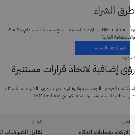
ق الشراء
توفّر IBM Instana خيارات شراء مرنة: الدفع حسب الاستخدام، وSaaS،
استضافة الذاتية.
استكشف التسعير
وارد
ى إضافية لاتخاذ قرارات مستنيرة
كشِف العروض التوضيحية والتوثيق والتدريب ورؤى الخبراء؛ لمساعدتك
التعلم والتقييم وتحقيق قيمة أكبر من IBM Instana.
إعلان
الوثائق
الارتقاء بعمليات الذكاء
تقليل الضوضاء. اتخ