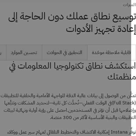
يزات
سيع نطاق عملك دون الحاجة إلى
ادة تجهيز الأدوات
قابلية ملاحظة موحّدة
التحقيق في الحوادث
تحسين الموارد
رسم
تكشف نطاق تكنولوجيا المعلومات في
ظمتك
َّن من الوصول إلى بيانات عالية الدقة للواجهة الأمامية والخلفية للتطبيقات
(Full Stack)في الوقت الفعلي—تُحدَّث كل ثانية—لتحديد المشكلات وتتبُّعها
لاحها قبل أن تؤثر في المستخدمين.احصل على رؤية أولية ونهائية لبيئات
بيقات والبنية الأساسية لأكثر من 300 منصة.
توفِّر Instana إمكانية الاكتشاف والتخطيط التلقائي لمهام سير عمل ووكلاء