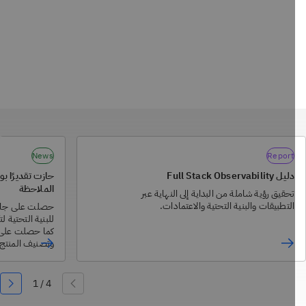
News
Report
دليل Full Stack Observability
حازت تقديرًا بوصف
الملاحظة
تحقيق رؤية شاملة من البداية إلى النهاية عبر
التطبيقات والبنية التحتية والاعتمادات.
TrustRadius.