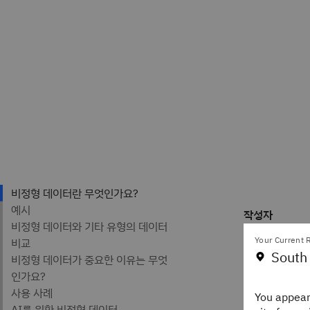
작성자
Alexa
Your Current R
Staff E
South
IBM Th
You appear