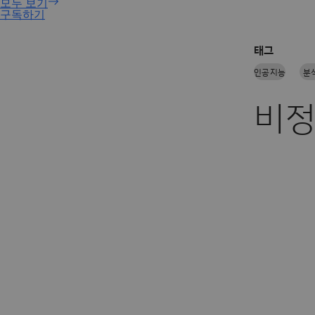
구독하기
태그
인공지능
분
비정