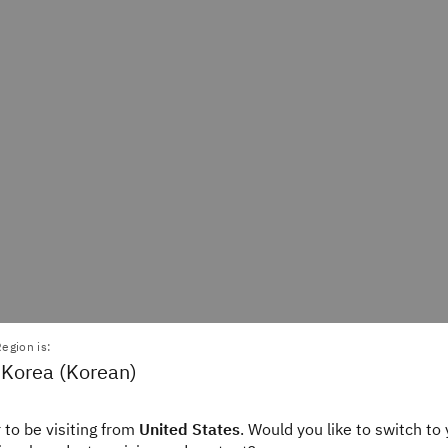
ndra Jonker
Alice Gomstyn
egion is:
ditor
Staff Writer
 Korea (Korean)
ink
IBM Think
 to be visiting from
United States
. Would you like to switch to 