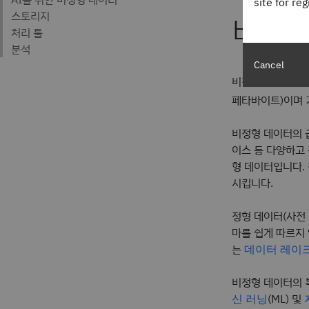
site for re
비정
Cancel
비정형 데이터는 
페타바이트)이며 
비정형 데이터의 급
이스 등 다양하고
형 데이터입니다.
시킵니다.
정형 데이터(사전
마를 쉽게 따르지
는
데이터 레이
비정형 데이터의 
(ML) 및
신 러닝