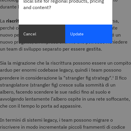
local site for regional products, pricing
durante la migrazione.
and content?
La
riscrittura
del codice legacy è spesso l'ultima risorsa,
perché comporta la creazione di codice completamente
Cancel
Update
nuovo per sostituire quello vecchio. Questo è di per sé un
nuovo progetto, un'impresa enorme che potrebbe richiedere
un team di sviluppo separato per essere gestita.
Sia la migrazione che la riscrittura possono essere un compito
arduo per enormi codebase legacy, quindi i team possono
prendere in considerazione la "strangler fig strategy".
Il fico
3
strangolatore (strangler fig) cresce sulla sommità di un
albero, facendo scendere le sue radici fino al suolo e
avvolgendo lentamente l’albero ospite in una rete soffocante,
che con il tempo lo porta ad appassire.
In termini di sistemi legacy, i team possono migrare o
riscrivere in modo incrementale piccoli frammenti di codice