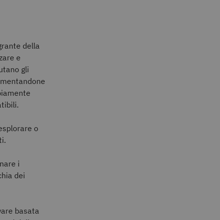
grante della
zare e
utano gli
ocumentandone
piamente
ibili.
esplorare o
ti.
nare i
hia dei
tware basata