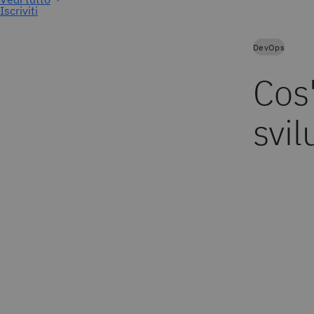
Iscriviti
DevOps
Cos
svil