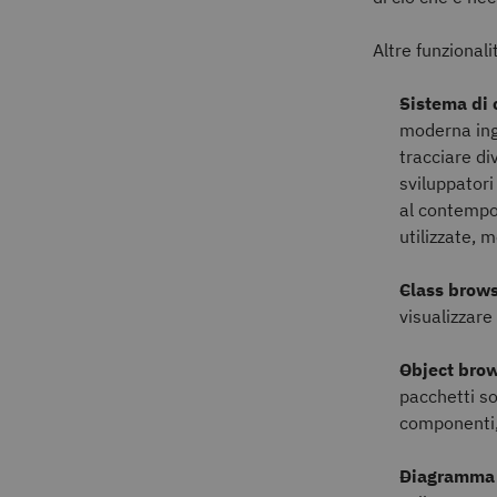
Altre funzional
Sistema di c
moderna inge
tracciare div
sviluppator
al contempo
utilizzate, 
Class brow
visualizzare
Object brow
pacchetti s
componenti, 
Diagramma d