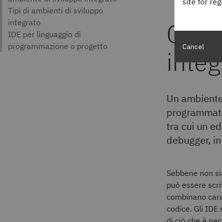
site for re
Cos'è
Cancel
integ
Un ambiente 
programmat
tra cui un e
debugger, in
Sebbene non si
può essere scrit
combinano caratt
codice. Gli IDE
di ciò che è nec