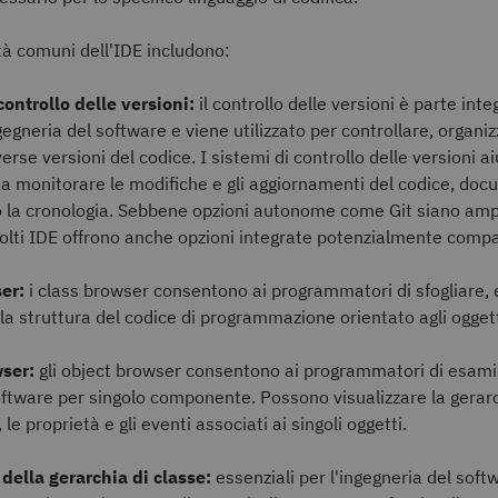
ità comuni dell'IDE includono:
ontrollo delle versioni:
il controllo delle versioni è parte inte
gneria del software e viene utilizzato per controllare, organiz
erse versioni del codice. I sistemi di controllo delle versioni ai
i a monitorare le modifiche e gli aggiornamenti del codice, d
 la cronologia. Sebbene opzioni autonome come Git siano am
molti IDE offrono anche opzioni integrate potenzialmente compat
ser:
i class browser consentono ai programmatori di sfogliare, 
 la struttura del codice di programmazione orientato agli ogget
ser:
gli object browser consentono ai programmatori di esami
oftware per singolo componente. Possono visualizzare la gerarc
le proprietà e gli eventi associati ai singoli oggetti.
ella gerarchia di classe:
essenziali per l'ingegneria del sof