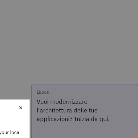
Ebook
Vuoi modernizzare
×
l'architettura delle tue
applicazioni? Inizia da qui.
your local