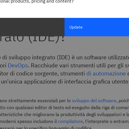
gional products, pricing and content?
 un ambiente di svil
Update
rato (IDE)?
di sviluppo integrato (IDE) è un software utilizzat
ori
DevOps
. Racchiude vari strumenti utili per gli s
ditor di codice sorgente, strumenti
di automazione
e
 un'unica applicazione di interfaccia grafica utente
ano strettamente essenziali per lo
sviluppo del software
, poic
to con qualsiasi editor di testo ed eseguito dalla riga di coman
eristiche che migliorano la produttività degli sviluppatori e la
 moderni spesso includono il
compilatore
, l'interprete o entra
essario per lo specifico linguaggio di codifica.