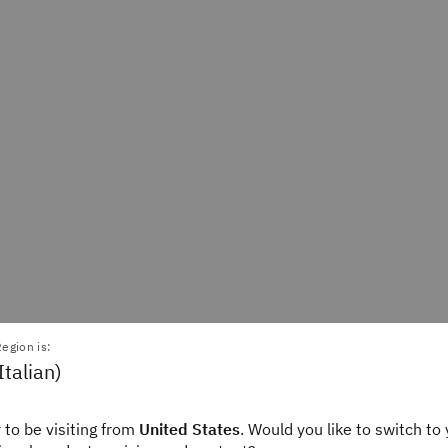
egion is:
Italian)
Schneider
Ian Smalley
Writer
Staff Editor
ink
IBM Think
 to be visiting from
United States
. Would you like to switch to 