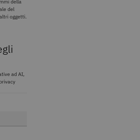
ammi della
ale del
altri oggetti.
egli
ative ad AI,
 privacy