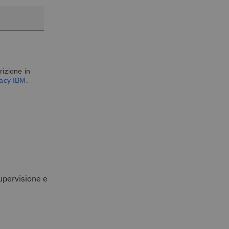
rizione in
vacy IBM
.
upervisione e