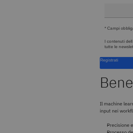
* Campi obblig
I contenuti del
tutte le newsle
Registrati
Benef
Il machine lear
input nei workfl
Precisione e
Processo dec