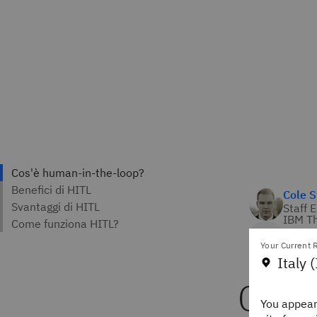
Cole S
Staff 
IBM Th
Your Current R
Italy (
Cos'
You appear