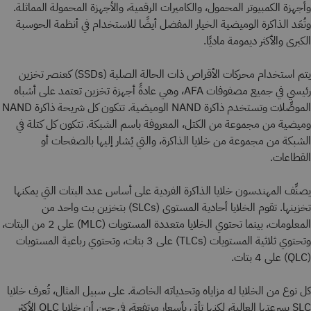
وأجهزة الكمبيوتر المحمول، والكاميرات الرقمية، والأجهزة المحمولة المماثلة.
وتُعَد الذاكرة الوميضية الخيار المفضل أيضًا للاستخدام في أنظمة الحوسبة
الكبرى والأكثر ديمومة ماديًا.
يتم استخدام محركات الأقراص ذات الحالة الصلبة (SSDs) كعنصر تخزين
رئيسي في جميع مصفوفات AFA، وهي عادةً أجهزة تخزين تعتمد على أشباه
الموصِّلات وتستخدم ذاكرة NAND الوميضية. تتكون كل شريحة ذاكرة NAND
وميضية من مجموعة من الكتل، المعروفة باسم الشبكة. تتكون كل كتلة في
الشبكة من مجموعة من خلايا الذاكرة، والتي يُشار إليها بالصفحات أو
القطاعات.
يصنِّف المهندسون خلايا الذاكرة الفردية على أساس عدد البتات التي يمكنها
تخزينها. تقوم الخلايا أحادية المستوى (SLCs) بتخزين بت واحد من
المعلومات، بينما تحتوي الخلايا متعددة المستويات (MLC) على 2 من البتات،
وتحتوي ثلاثية المستويات (TLCs) على 3 بتات، وتحتوي رباعية المستويات
(QLC) على 4 بتات.
كل نوع من الخلايا له مزاياه وتحدياته الخاصة. على سبيل المثال، تُعرف خلايا
SLC بسرعتها العالية، لكنها تأتي بأسعار مرتفعة، في حين أن خلايا QLC الأكثر