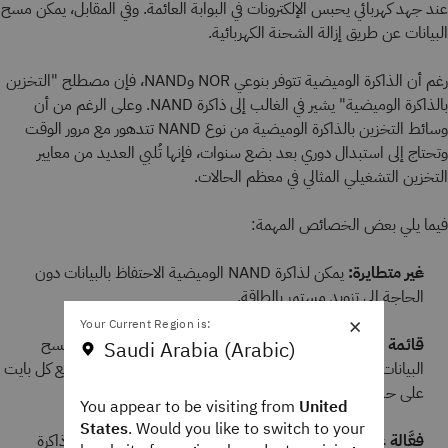
عند جهد كهربائي يحبس الإلكترونات في البوابة العائمة. وفي المقابل، يمكن مسح
البيانات عن طريق إزالة الشحنة الكهربائية.
رغم أن الذاكرة الوميضية تتوفر بنوعي NOR وNAND، فإن مصطلح "التخزين
بالذاكرة الوميضية" يشير في الغالب إلى ذاكرة NAND. وعلى الرغم من أن
وسائط التخزين بالذاكرة الوميضية من نوع NAND تتدهور مع مرور الوقت
وتحتاج إلى استبدال دوري بعد بضع سنوات، فإنها تُلبي العديد من معايير
التخزين التشغيلي المثالي في معظم الحالات.
فيما يلي بعض الخصائص المهمة:
غير متطايرة:
يمكن لذاكرة NAND الوميضية الاحتفاظ بالبيانات دون
الحاجة إلى تزويد مستمر بالطاقة.
×
Your Current Region is:
قائمة على الكتل:
تعمل ذاكرة NAND الوميضية على كتابة ومسح
Saudi Arabia (Arabic)
البيانات على شكل كتل كبيرة من المعلومات، بدلًا من التعامل مع كل بايت
على حدة.
You appear to be visiting from
United
States
. Would you like to switch to your
فعَّالة على نطاق واسع:
بفضل بنيتها القائمة على الكتل، تُعَد ذاكرة