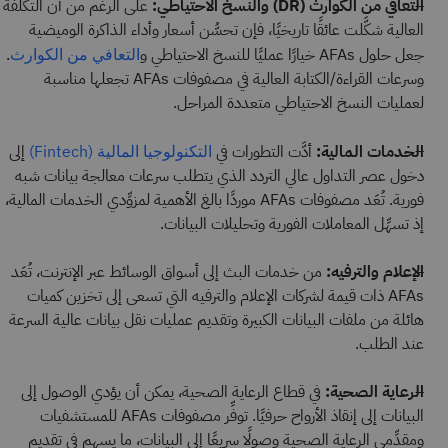
التعافي من الكوارث (DR) والنسخ الاحتياطي:
على الرغم من أن التكلفة
العالية شكَّلت عائقًا تاريخيًا، فإن تحسُّن أسعار وأداء الذاكرة الوميضية
جعل حلول AFAs خيارًا عمليًا للنسخ الاحتياطي و
.
التعافي من الكوارث
وسرعات القراءة/الكتابة العالية في مصفوفات AFAs تجعلها مناسبة
لعمليات النسخ الاحتياطي متعددة المراحل.
الخدمات المالية:
أدَّت التطورات في
إلى
التكنولوجيا المالية (Fintech)
دخول عصر التداول عالي التردد الذي يتطلب سرعات معالجة بيانات شبه
فورية. تُعَد مصفوفات AFAs موردًا بالغ الأهمية لمزوِّدي الخدمات المالية،
إذ تسهِّل المعاملات الفورية وتحليلات البيانات.
الإعلام والترفيه:
من خدمات البث إلى أسواق الوسائط عبر الإنترنت، تُعَد
AFAs ذات قيمة لشركات الإعلام والترفيه التي تسعى إلى تخزين كميات
هائلة من ملفات البيانات الكبيرة وتقديم عمليات نقل بيانات عالية السرعة
عند الطلب.
الرعاية الصحية:
في قطاع الرعاية الصحية، يمكن أن يؤدي الوصول إلى
البيانات إلى إنقاذ الأرواح حرفيًا. توفِّر مصفوفات AFAs للمستشفيات
ومقدِّمي الرعاية الصحية وصولًا سريعًا إلى البيانات، ما يسهم في تقديم