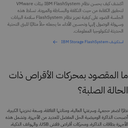
اكتشف كيف يحسن نظام IBM FlashSystem بيئات VMware
لتحقيق الكفاءة من حيث التكلفة والبساطة والمرونة. تسلط هذه
الجلسة الضوء على كيفية تعزيز نظام FlashSystem سلامة البيانات
وسهولة الوصول إليها وتحسين الأداء، ما يجعله حلاً مثاليًا للبنى التحتية
الحديثة لتكنولوجيا المعلومات.
استكشِف IBM Storage FlashSystem
ما المقصود بمحركات الأقراص ذات
الحالة الصلبة؟
نظرًا لصغر حجمها، وسرعتها العالية، ومتانتها الفائقة، وسعة تخزينها الكبيرة،
أصبحت الذاكرة الوميضية الحل المفضل للعديد من الأجهزة. وتشمل هذه
الأجهزة بطاقات الذاكرة، ومحركات أقراص فلاش USB، والهواتف الذكية،