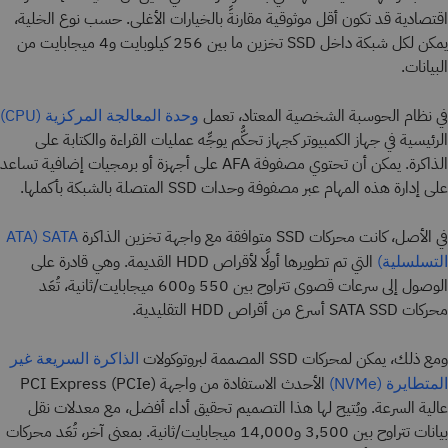
اقتصادية قد تكون أقل موثوقية مقارنةً بالخيارات الأغلى. حسب نوع الخلية،
يمكن لكل شبكة داخل SSD تخزين ما بين 256 كيلوبايت و4 ميجابايت من
البيانات.
في نظام الحوسبة الشخصية المعتاد، تعمل
وحدة المعالجة المركزية (CPU)
الرئيسية في جهاز الكمبيوتر كجهاز تحكُّم يوجِّه عمليات القراءة والكتابة على
الذاكرة. يمكن أن تحتوي مصفوفة AFA على أجهزة أو برمجيات إضافية تساعد
على إدارة هذه المهام عبر مصفوفة وحدات SSD المتصلة بالشبكة بأكملها.
في الأصل، كانت محركات SSD متوافقة مع واجهة تخزين الذاكرة
SATA (ATA
التي تم تطويرها أولًا لأقراص HDD القديمة. وهي قادرة على
التسلسلية)
الوصول إلى سرعات قصوى تتراوح بين 550 و600 ميجابايت/ثانية، تُعَد
محركات SATA SSD أسرع من أقراص HDD التقليدية.
ومع ذلك، يمكن لمحركات SSD المصممة لبروتوكولات
الذاكرة السريعة غير
الأحدث الاستفادة من واجهة PCI Express (PCIe)
المتطايرة (NVMe)
عالية السرعة. ويُتيح لها هذا التصميم تحقيق أداء أفضل، مع معدلات نقل
بيانات تتراوح بين 3,500 و14,000 ميجابايت/ثانية. بمعنى آخر، تُعَد محركات