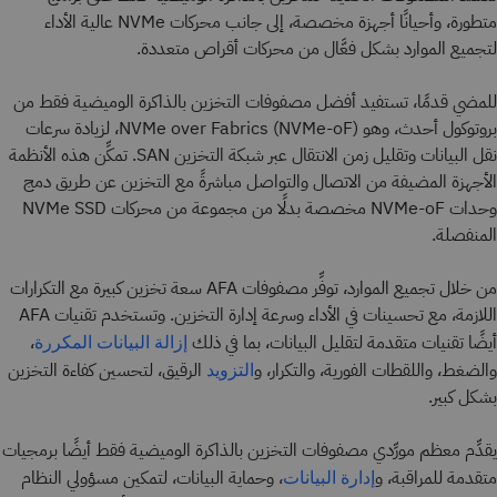
متطورة، وأحيانًا أجهزة مخصصة، إلى جانب محركات NVMe عالية الأداء
لتجميع الموارد بشكل فعَّال من محركات أقراص متعددة.
للمضي قدمًا، تستفيد أفضل مصفوفات التخزين بالذاكرة الوميضية فقط من
بروتوكول أحدث، وهو NVMe over Fabrics (NVMe-oF)، لزيادة سرعات
نقل البيانات وتقليل زمن الانتقال عبر شبكة التخزين SAN. تمكِّن هذه الأنظمة
الأجهزة المضيفة من الاتصال والتواصل مباشرةً مع التخزين عن طريق دمج
وحدات NVMe-oF مخصصة بدلًا من مجموعة من محركات NVMe SSD
المنفصلة.
من خلال تجميع الموارد، توفِّر مصفوفات AFA سعة تخزين كبيرة مع التكرارات
اللازمة، مع تحسينات في الأداء وسرعة إدارة التخزين. وتستخدم تقنيات AFA
أيضًا تقنيات متقدمة لتقليل البيانات، بما في ذلك
،
إزالة البيانات المكررة
والضغط، واللقطات الفورية، والتكرار، و
الرقيق، لتحسين كفاءة التخزين
التزويد
بشكل كبير.
يقدِّم معظم مورِّدي مصفوفات التخزين بالذاكرة الوميضية فقط أيضًا برمجيات
متقدمة للمراقبة، و
، وحماية البيانات، لتمكين مسؤولي النظام
إدارة البيانات