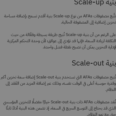
بنية Scale-up
تتَّبع مصفوفات AFAs من نوع Scale-up بنية أقدم تسمح بإضافة مساحة
تخزين إضافية إلى المصفوفة الحالية.
على الرغم من أن بنية Scale-up تُتيح طريقة بسيطة وفعَّالة من حيث
التكلفة لزيادة السعة، فإنها قد تؤدي إلى عوائق؛ لأن وحدة التحكم المركزية
لإدارة التخزين يمكن أن تصبح نقطة فشل واحدة.
بنية Scale-out
تُتيح مصفوفات AFAs التي تستخدم بنية Scale-out إضافة سعة تخزين أكبر
وقدرة حوسبة أعلى في الوقت نفسه، وذلك عبر إضافة المزيد من العُقد إلى
النظام.
تُعَد مصفوفات AFAs ذات بنية Scale-out خيارًا مفضلًا للتخزين المؤسسي
الذي قد يحتاج إلى التوسع السريع في السعة، إذ تضمن هذه البنية أداءً ثابتًا
حتى مع نمو النظام.