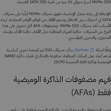
NVMe SSD أسرع بحوالي 20 مرة من تقنية SATA SSD القديمة.
بالإضافة إلى زيادة معدل الإنتاجية، تتفوق محركات NVMe أيضًا على محركات
SATA في اختبارات زمن الانتقال وتدعم الآلاف من قوائم الأوامر المتزامنة. لهذه
الأسباب، تُعَد محركات NVMe SSD -ومصفوفات AFA التي تحتوي على هذا
النوع من المحركات- مثالية للمهام المتطلبة مثل الألعاب عالية الأداء، وإنشاء
المحتوى، والتخزين المؤسسي.
وفقًا لشركة
، بدأت محركات SSD تبرز كمنصة تخزين أساسية
Gartner
لدعم أعباء عمل البيانات المنظمة، مدفوعة بالابتكار في تقنيات ذاكرة NAND
الوميضية وذاكرة الفئة التخزينية (SCM).
فهم مصفوفات الذاكرة الوميضية
فقط (AFAs)
تعتمد المصفوفات الحديثة للتخزين بالذاكرة الوميضية فقط على برامج