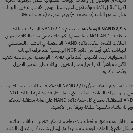
سريعة في الوصول إلى وحدات البيانات العشوائية ضمن مجموعة مخزَّنة،
لكنها أبطأ في الكتابة وقد تكون أغلى نسبيًا. وهي الأنسب لتخزين البيانات
مثل البرامج الثابتة (Firmware) ورمز التمهيد (Boot Code).
ذاكرة NAND الوميضية:
تستخدم ذاكرة NAND الوميضية بوابات
منطقية "NOT AND"، ما يجعلها أكثر بفاعلية من حيث التكلفة لتخزين
الملفات الكبيرة. تتفوق ذاكرة NAND الوميضية في الوصول التسلسلي
للبيانات، لكنها أبطأ من ذاكرة NOR الوميضية عند قراءة البيانات
العشوائية. لهذه الأسباب، تُعَد ذاكرة NAND الوميضية غير مناسبة لتنفيذ
الأكواد مباشرةً، لكنها خيار ممتاز لتخزين البيانات على المدى الطويل
وبكميات كبيرة.
على المستوى التقني، تخزِّن ذاكرة NAND الوميضية البيانات باستخدام ترتيب
من ترانزستورات البوابات العائمة التي تعمل بطريقة مشابهة لبوابات NOT
AND المنطقية. تحتوي كل خلية ذاكرة NAND على بوابة منطقية للتحكم
وبوابة عائمة، مفصولة بطبقة رقيقة من الأكسيد.
من خلال عملية نفق Fowler-Nordheim، يمكن تخزين البيانات الثنائية
بشكل دائم في الذاكرة الوميضية عن طريق إرسال شحنة كهربائية إلى الخلية