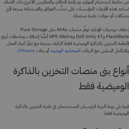
من متابعة استخدام الموارد، وسلامة النظام، والمقاييس الأخرى ذات الصلة.
تساعد هذه الأدوات المؤسسات على تجنُّب العوائق والاستجابة بسرعة لأي
مشكلات أو حوادث تقنية محتملة.
بخلاف برمجيات الإدارة، توفِّر منتجات AFAs مثل Pure Storage
FlashBlade وDell Unity XT وHPE Alletra أيضًا إضافات وملحقات تُتيح
لأنظمة التخزين بالذاكرة الوميضية فقط التكيف بسرعة مع تغيُّر أعباء العمل
والتكامل السلس مع البيئات
أو بيئات
.
السحابية الهجينة
VMware
أنواع بنى منصات التخزين بالذاكرة
الوميضية فقط
فيما يلي نوعا البنية الرئيسيان المستخدمان في تقنية التخزين بالذاكرة
الوميضية فقط.