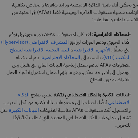
مع تحسُّن أداء تقنية الذاكرة الوميضية وتزايد توافرها وانخفاض تكلفتها،
ازدادت شعبية مصفوفات الذاكرة الوميضية فقط (AFAs) في العديد من
الاستخدامات والقطاعات:
المحاكاة الافتراضية:
لقد كان لمصفوفات AFAs دور محوري في توفير
الأداء الحيوي ودعم الميزات لبرامج
المشرف الافتراضي (Hypervisor)
التي تشغِّل
و
الأجهزة الافتراضية
البنية التحتية الافتراضية لسطح
. بالنسبة إلى
، يتم استخدام
المكتب (VDI)
المحاكاة الافتراضية
مصفوفات AFAs لدعم معدل إنتاجية البيانات العالي مع تقليل زمن
الوصول إلى أدنى حد ممكن، وهو ما يلزم لضمان استمرارية أعباء العمل
الافتراضية دون انقطاع.
البيانات الكبيرة والذكاء الاصطناعي (AI):
تشتهر نماذج
الذكاء
أيضًا باحتياجها إلى مجموعات بيانات كبيرة من أجل التدريب
الاصطناعي
والتشغيل. تُعَد مصفوفات AFAs مناسبة لتطبيقات
مثل
البيانات الكبيرة
تشغيل خوارزميات الذكاء الاصطناعي المعقدة التي تتطلب أداءً قويًا
للتخزين.