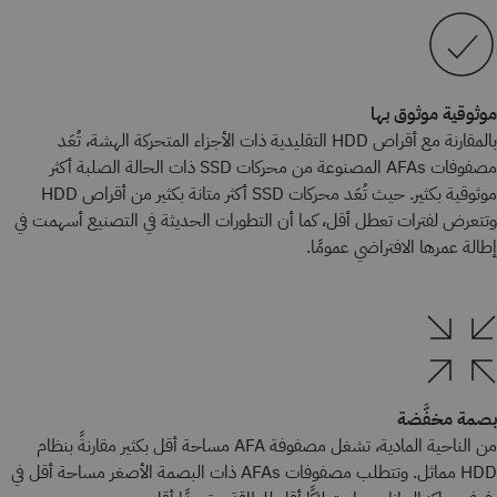
موثوقية موثوق بها
بالمقارنة مع أقراص HDD التقليدية ذات الأجزاء المتحركة الهشة، تُعَد
مصفوفات AFAs المصنوعة من محركات SSD ذات الحالة الصلبة أكثر
موثوقية بكثير. حيث تُعَد محركات SSD أكثر متانة بكثير من أقراص HDD
وتتعرض لفترات تعطل أقل، كما أن التطورات الحديثة في التصنيع أسهمت في
إطالة عمرها الافتراضي عمومًا.
بصمة مخفَّضة
من الناحية المادية، تشغل مصفوفة AFA مساحة أقل بكثير مقارنةً بنظام
HDD مماثل. وتتطلب مصفوفات AFAs ذات البصمة الأصغر مساحة أقل في