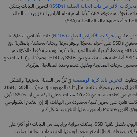
) لتخزين البيانات بشكل
محركات الأقراص ذات الحالة الصلبة (SSDs)
دائم. تُعرَف مصفوفة AFA أيضًا باسم نظام أقراص التخزين ذات الحالة
الصلبة أو مصفوفة الحالة الصلبة (SSA).
على عكس
ذات الأقراص الدوارة، لا
محركات الأقراص الصلبة (HDDs)
تحتوي SSDs على أجزاء متحركة وتوفِّر سرعة ومتانة محسَّنة. بالمقارنة مع
HDDs وحدها، تُتيح أنظمة التخزين بالذاكرة الوميضية فقط -المكوّنة من
SSDs أو أنظمة هجينة تجمع بين SSDs وHDDs- وصولًا أسرع للبيانات مع
تحسين سرعات المعالجة وتقليل عبء وحدة المعالجة المركزية.
يتفاوت
في كلٍّ من السعة التخزينية والشكل
التخزين بالذاكرة الوميضية
الفيزيائي. بعض محركات SSD، مثل تلك الموجودة في محركات الفلاش USB،
أصغر من قطعة نقدية من فئة 10 سنتات. وعلى الرغم من أن SSDs الأولى
كانت قادرة على تخزين كمية محدودة من البيانات، إلا إن التقدم التكنولوجي
وفق قانون Moore زاد من سعتها التخزينية بشكل كبير.
اليوم، بفضل تقنية SSD، يمكنك موازنة تيرابايت من البيانات (أو أكثر) على
طرف إصبعك. فنظرًا لصغر حجمها وبنيتها المتينة ذات الحالة الصلبة،