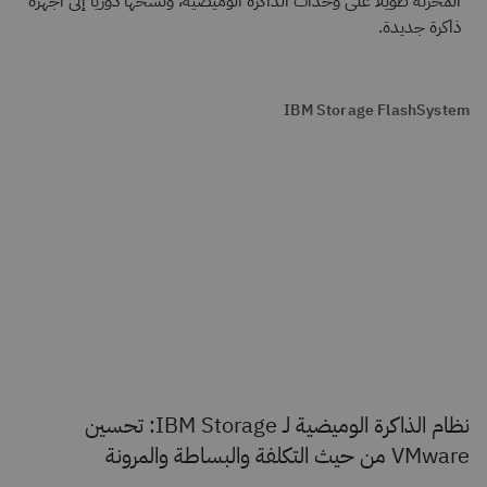
المخزَّنة طويلًا على وحدات الذاكرة الوميضية، ونسخها دوريًا إلى أجهزة
ذاكرة جديدة.
IBM Storage FlashSystem
نظام الذاكرة الوميضية لـ IBM Storage: تحسين
VMware من حيث التكلفة والبساطة والمرونة