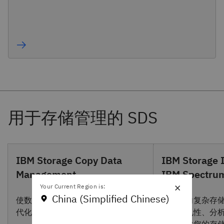
IBM Storage Copy Data
IBM Storage 
Management
IBM Spectrum
×
Your Current Region is:
China (Simplified Chinese)
使数据中心副本管理流程实现现
提供面向复杂存
代化、简化和自动化
比的可见性、分
控，优化您的存