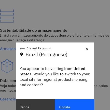
Sustentabilidade do armazenamento
Invista em armazenamento de dados denso e eficiente em termos de
energia que faça a diferença.
×
Armazenamento que faz a diferença
Your Current Region is:
Brazil (Portuguese)
You appear to be visiting from
United
States
. Would you like to switch to your
local site for regional products, pricing
Data center sem supervisão
and content?
Veja todos os seus dados em um só lugar e utilize camadas de dados
orientadas por IA.
Gerencie todos os dados em um só lugar
Cancel
Update