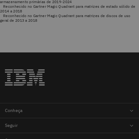
armazenamento primárias de 2019-2024
Reconhecido no Gartner Magic Quadrant para matrizes de estado sólido de
2014 a 2018
Reconhecido no Gartner Magic Quadrant para matrizes de discos de uso
geral de 2013 a 2018