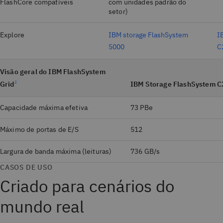
FlashCore compatíveis
com unidades padrão do
setor)
Explore
IBM storage FlashSystem
I
5000
C
Visão geral do IBM FlashSystem
Grid
2
IBM Storage FlashSystem C
Capacidade máxima efetiva
73 PBe
Máximo de portas de E/S
512
Largura de banda máxima (leituras)
736 GB/s
CASOS DE USO
Criado para cenários do
mundo real