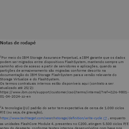
Notas de rodapé
1
Por meio do IBM Storage Assurance Perpetual, a IBM garante que os dados
podem ser migrados entre dispositivos FlashSystem, mantendo sempre um
caminho ativo de acesso a partir de servidores e aplicações, quando as
partições de armazenamento são migradas conforme descrito na
documentação do IBM Storage FlashSystem para a versão relevante do
Storage Virtualize e do FlashSystem.
Os termos contratuais internos estão disponíveis aqui (contrato a ser
atualizado até 25/2):
https://www.ibm.com/support/customer/csol/terms/internal/?ref=i126-9801-
01-04-2024-zz-en
2
A tecnologia QLC padrão do setor tem expectativa de cerca de 1.000 ciclos
P/E (ou seja, de gravação),
https://www.techtarget.com/searchstorage/definition/write-cycle
, enquanto
as unidades FlashCore Module 4, presentes no C200, atingem 5.500 ciclos P/E
antes do desgaste, conforme testes internos desenvolvidos com base nos