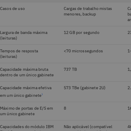
Casos de uso
Cargas de trabalho mistas
C
menores, backup
b
a
Largura de banda máxima
12 GB por segundo
2
(leituras)
Tempos de resposta
<70 microssegundos
1
(leituras)
Capacidade máxima bruta
737 TB
1
dentro de um único gabinete
Capacidade máxima efetiva
573 TBe (gabinete 2U)
2
em um único gabinete
1
Máximo de portas de E/S em
8
1
um único gabinete
Capacidades do módulo IBM
Não aplicável (compatível
4