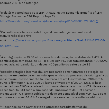
padrões JEDEC de retenção.
3
Relatório patrocinado pela IBM: Analyzing the Economic Benefits of IBM
Storage Assurance ESG Report (Page 7)
https://www.ibm.com/downloads/documents/br-pt/10a99803f32fd7b3
.
4
Consulte os detalhes e a definição de manutenção no contrato de
manutenção disponível
aqui:
https://www.ibm.com/support/customer/csol/terms/?ref=Z126-8971-04-
05-2023-us-en
5
A configuração do C200 utiliza uma taxa de redução de dados de 1:4:1. A
configuração com HDDs de 16 TB é um IBM FS7300 com expansão HDD 5U92
conectada, utilizando 81 unidades HDD padrão do setor de 16 TB.
*Experimentações internas da IBM Research demonstraram a detecção de
ransomware dentro de um minuto após o início do processo de criptografia do
ransomware. O experimento foi realizado em um FlashSystem 5200 com 6
FCMs e firmware 4.1. O 5200 utilizava software em nível GA 8.6.3. O host
conectado ao 5200 executava Linux com sistema de arquivos XFS. Nesse caso
específico, foi utilizado o simulador de ransomware da IBM chamado
WannaLaugh. O sistema subjacente deve ser compatível com FCM 4.1 e com
software em nível GA 8.6.3 carregado para receber os resultados obtidos.
**Reconhecido no Gartner Magic Quadrant para plataformas de