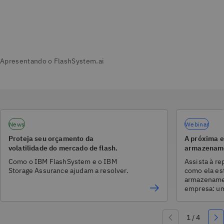
News
Webinar
Proteja seu orçamento da
A próxima e
volatilidade do mercado de flash.
armazename
Como o IBM FlashSystem e o IBM
Assista à re
Storage Assurance ajudam a resolver.
como ela es
armazenamen
empresa: um
orientada po