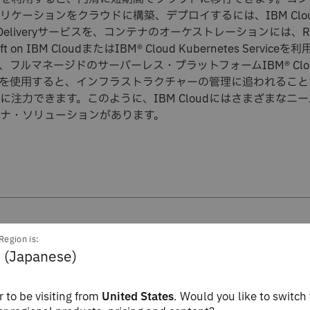
リケーションをクラウドに構築、デプロイするには、IBM Clo
ous Deliveryサービスを、コンテナのオーケストレーションには、R
ift on IBM CloudまたはIBM® Cloud Kubernetes Serviceを
、フルマネージドのサーバーレス・プラットフォームIBM® Clo
ngineを使用すると、インフラストラクチャーの管理に追われるこ
に注力できます。このように、IBM Cloudにはさまざまなニ
ナ・ソリューションがあります。
Region is:
前、銀行は安全性と拡張性を口
 (Japanese)
の交渉を避けていました。今
 to be visiting from
United States
. Would you like to switch 