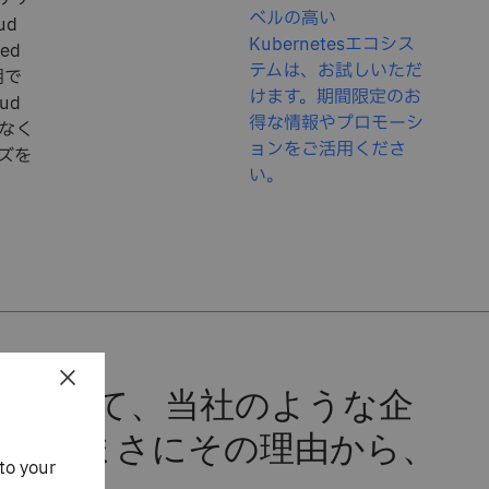
ベルの高い
ud
Kubernetesエコシス
ed
テムは、お試しいただ
利用で
けます。期間限定のお
ud
得な情報やプロモーシ
となく
ョンをご活用くださ
ーズを
い。
×
実にして、当社のような企
日ではまさにその理由から、
to your