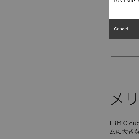
当
local site 
Matthie
Circeo社
Cancel
Red Ha
IBM C
ムに大き