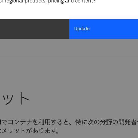
社と協業したがっているのです
for regional products, pricing and content?
u M. Job氏
CEO
Update
t OpenShift on IBM Cloudをご利用のお客様
loudでコンテナを利用すると、特に次の分野の開発
なメリットがあります。