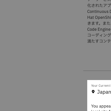
化されたアプ
Continu
Hat OpenSh
きます。また
Code E
コーディング
満たすコンテ
Your Current 
5年
Japan
業と
You appear