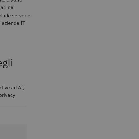
ari nei
blade server e
i aziende IT
egli
ative ad AI,
 privacy