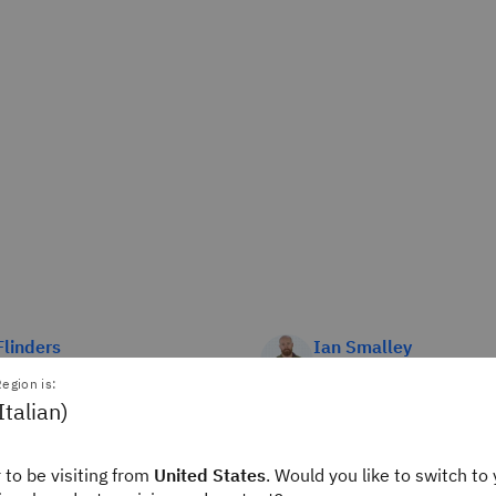
linders
Ian Smalley
Writer
Staff Editor
ink
IBM Think
egion is:
Italian)
 to be visiting from
United States
. Would you like to switch to 