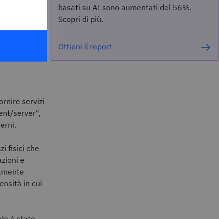
basati su AI sono aumentati del 56%.
Scopri di più.
oduli
Ottieni il report
u una
rete
ornire servizi
ent/server",
erni.
zi fisici che
zioni e
tamente
ensità in cui
ale è stato