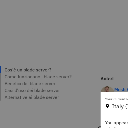
Autori
Mesh F
Staff 
IBM Th
Your Current R
Italy (
You appear