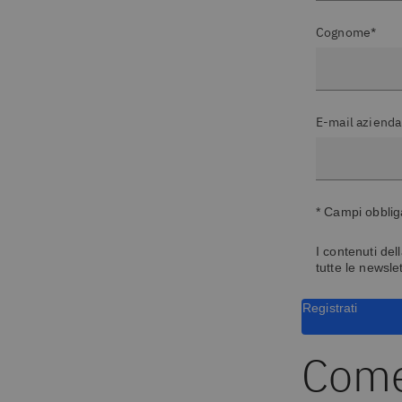
Cognome*
E-mail azienda
* Campi obblig
I contenuti del
tutte le newsle
Registrati
Come