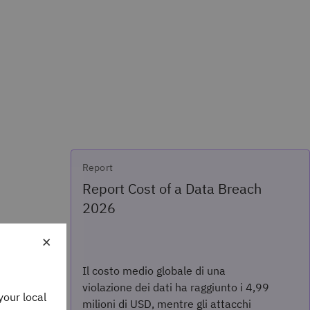
Report
Report Cost of a Data Breach
2026
×
Il costo medio globale di una
violazione dei dati ha raggiunto i 4,99
your local
milioni di USD, mentre gli attacchi