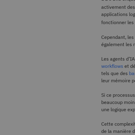
activement des 
applications log
fonctionner les
Cependant, les
également les re
Les agents d’IA
workflows
et dé
tels que des
ba
leur mémoire po
Si ce processus
beaucoup moins 
une logique expl
Cette complexit
de la manière d