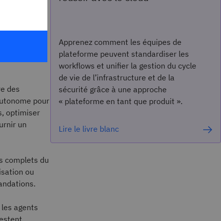
Apprenez comment les équipes de
 sur le monde
plateforme peuvent standardiser les
workflows et unifier la gestion du cycle
de vie de l’infrastructure et de la
re des
sécurité grâce à une approche
 autonome pour
« plateforme en tant que produit ».
s, optimiser
urnir un
Lire le livre blanc
ws complets du
isation ou
andations.
 les agents
estent