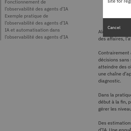
site for re
IBM Th
Cancel
Alors que l’eng
des affaires, l’
Contrairement a
décisions sans
atteindre des o
une chaîne d’a
diagnostic.
Dans la pratiqu
début à la fin
gérer les nivea
Des estimation
d’IA. Une enqu