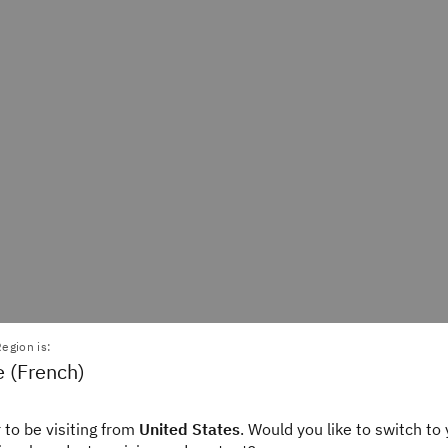
egion is:
e (French)
 Lindemulder
Annie Badman
 to be visiting from
United States
. Would you like to switch to 
Writer
Staff Writer