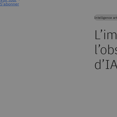
S’abonner
Intelligence art
L’i
l’ob
d’I