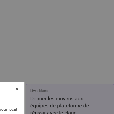
×
Livre blanc
Donner les moyens aux
équipes de plateforme de
your local
réussir avec le cloud