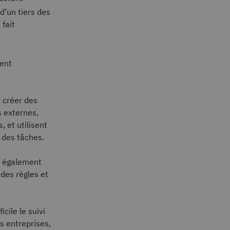
 d’un tiers des
 fait
vent
 créer des
s externes,
, et utilisent
 des tâches.
nd également
des règles et
cile le suivi
s entreprises,