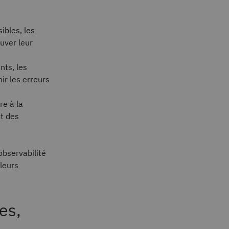
ibles, les
uver leur
nts, les
ir les erreurs
re à la
nt des
observabilité
leurs
es,