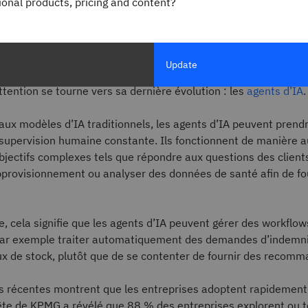
gional products, pricing and content?
ink
IBM Think
Update
ouement pour l’
intelligence artificielle (IA)
continue de déferler
attention se tourne vers sa dernière évolution : les
agents d’IA
.
ux modèles d’IA traditionnels, les agents d’IA peuvent prend
 supervision humaine constante. Ils fonctionnent de manière
bjectifs complexes tels que répondre aux questions des client
pprovisionnement ou analyser des données de santé afin de fo
e, cela signifie que les agents d’IA peuvent gérer des workflo
, par exemple traiter automatiquement des demandes d’indemn
ux de stock, plutôt que de se contenter de fournir des recomm
s récentes montrent que les entreprises adoptent rapidement
ête de KPMG a révélé que 88 % des entreprises explorent ou t