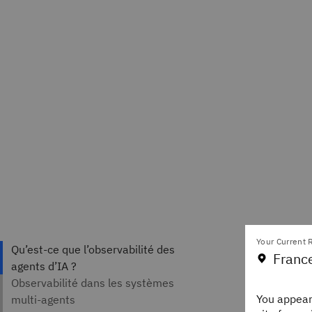
Your Current R
Franc
Auteurs
Gregg
You appear
Staff 