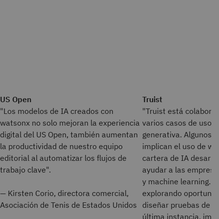
US Open
Truist
"Los modelos de IA creados con
"Truist está colabor
watsonx no solo mejoran la experiencia
varios casos de uso i
digital del US Open, también aumentan
generativa. Algunos d
la productividad de nuestro equipo
implican el uso de w
editorial al automatizar los flujos de
cartera de IA desarro
trabajo clave".
ayudar a las empresa
y machine learning. 
—
Kirsten Corio, directora comercial,
explorando oportunid
Asociación de Tenis de Estados Unidos
diseñar pruebas de c
última instancia, imp