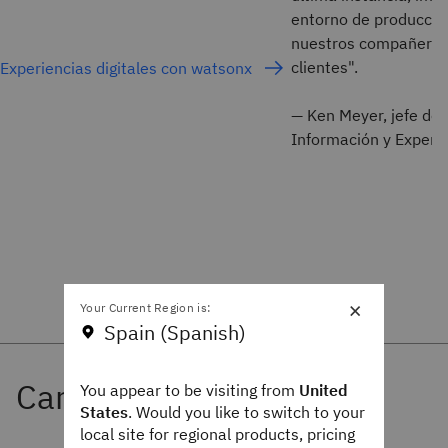
entorno de producció
nuestros compañeros
clientes".
Experiencias digitales con watsonx
—
Ken Meyer, jefe de 
Información y Experie
×
Your Current Region is:
Spain (Spanish)
Cartera de watsonx
You appear to be visiting from
United
States
. Would you like to switch to your
local site for regional products, pricing