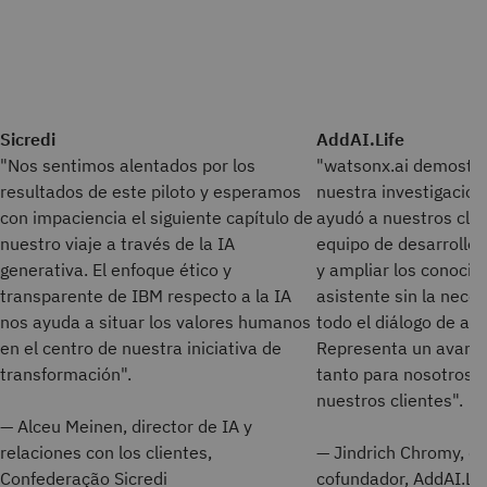
Sicredi
AddAI.Life
"Nos sentimos alentados por los
"watsonx.ai demostró
resultados de este piloto y esperamos
nuestra investigació
con impaciencia el siguiente capítulo de
ayudó a nuestros clie
nuestro viaje a través de la IA
equipo de desarrollo a
generativa. El enfoque ético y
y ampliar los conocim
transparente de IBM respecto a la IA
asistente sin la neces
nos ayuda a situar los valores humanos
todo el diálogo de a
en el centro de nuestra iniciativa de
Representa un avance 
transformación".
tanto para nosotros 
nuestros clientes".
— Alceu Meinen, director de IA y
relaciones con los clientes,
— Jindrich Chromy, di
Confederação Sicredi
cofundador, AddAI.Lif