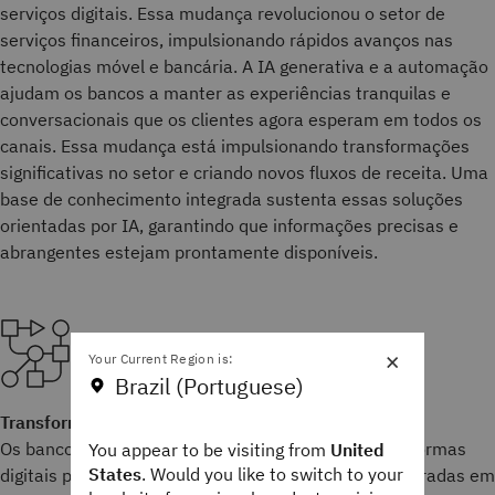
serviços digitais. Essa mudança revolucionou o setor de
serviços financeiros, impulsionando rápidos avanços nas
tecnologias móvel e bancária. A IA generativa e a automação
ajudam os bancos a manter as experiências tranquilas e
conversacionais que os clientes agora esperam em todos os
canais. Essa mudança está impulsionando transformações
significativas no setor e criando novos fluxos de receita. Uma
base de conhecimento integrada sustenta essas soluções
orientadas por IA, garantindo que informações precisas e
abrangentes estejam prontamente disponíveis.
×
Your Current Region is:
Brazil (Portuguese)
Transformação digital e banco omnichannel
Os bancos estão investindo pesadamente em plataformas
You appear to be visiting from
United
States
. Would you like to switch to your
digitais para fornecer experiências tranquilas e integradas em