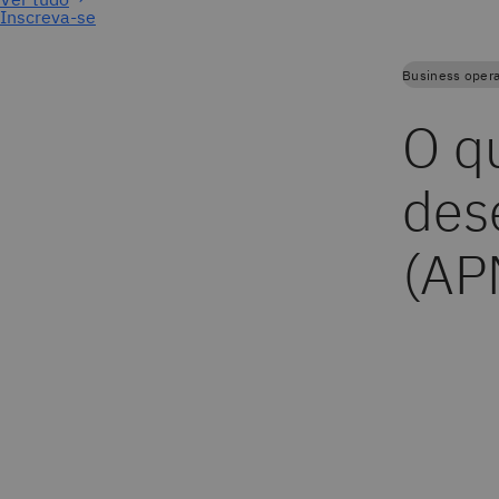
Inscreva-se
Business opera
O q
des
(AP