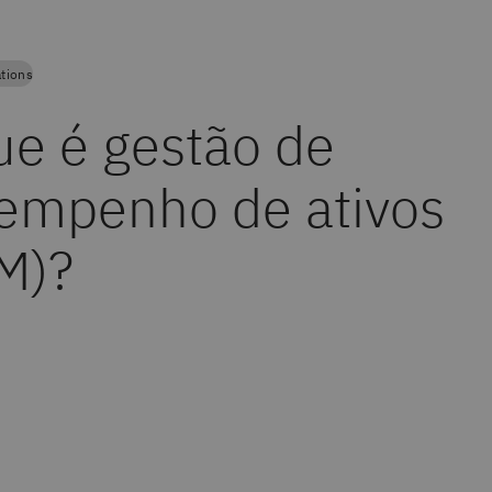
tions
ue é gestão de
empenho de ativos
M)?