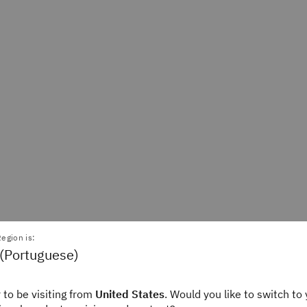
e é APM?
egion is:
 (Portuguese)
 to be visiting from
United States
. Would you like to switch to 
 desempenho de ativos (APM) é uma abordagem e