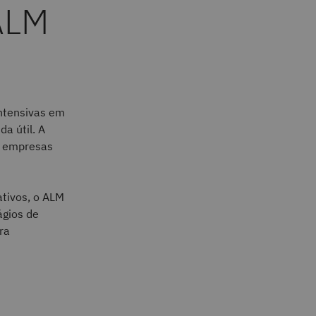
 ALM
intensivas em
a útil. A
s empresas
tivos, o ALM
ágios de
ra