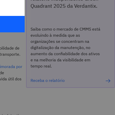
ações
Quadrant 2025 da Verdantix.
izar o
Saiba como o mercado de CMMS está
evoluindo à medida que as
organizações se concentram na
digitalização da manutenção, no
ilidade de
aumento da confiabilidade dos ativos
 transporte.
e na melhoria da visibilidade em
tempo real.
rimorada por
 de
ida útil dos
Receba o relatório