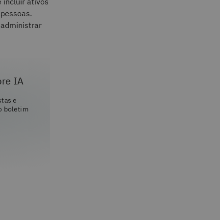
incluir ativos
e pessoas.
 administrar
bre IA
stas e
o boletim