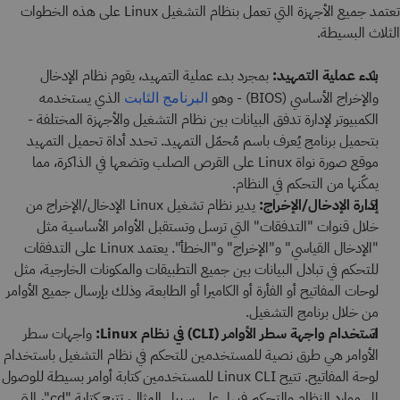
تعتمد جميع الأجهزة التي تعمل بنظام التشغيل Linux على هذه الخطوات
الثلاث البسيطة.
بدء عملية التمهيد:
بمجرد بدء عملية التمهيد، يقوم نظام الإدخال
والإخراج الأساسي (BIOS) - وهو
الذي يستخدمه
البرنامج الثابت
الكمبيوتر لإدارة تدفق البيانات بين نظام التشغيل والأجهزة المختلفة -
بتحميل برنامج يُعرف باسم مُحمّل التمهيد. تحدد أداة تحميل التمهيد
موقع صورة نواة Linux على القرص الصلب وتضعها في الذاكرة، مما
يمكّنها من التحكم في النظام.
إدارة الإدخال/الإخراج:
يدير نظام تشغيل Linux الإدخال/الإخراج من
خلال قنوات "التدفقات" التي ترسل وتستقبل الأوامر الأساسية مثل
"الإدخال القياسي" و"الإخراج" و"الخطأ". يعتمد Linux على التدفقات
للتحكم في تبادل البيانات بين جميع التطبيقات والمكونات الخارجية، مثل
لوحات المفاتيح أو الفأرة أو الكاميرا أو الطابعة، وذلك بإرسال جميع الأوامر
من خلال برنامج التشغيل.
استخدام واجهة سطر الأوامر (CLI) في نظام Linux:
واجهات سطر
الأوامر هي طرق نصية للمستخدمين للتحكم في نظام التشغيل باستخدام
لوحة المفاتيح. تتيح Linux CLI للمستخدمين كتابة أوامر بسيطة للوصول
إلى موارد النظام والتحكم فيها. على سبيل المثال، تتيح كتابة "cd"، التي