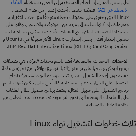
على سبيل المثال، إذا احتاج المستخدم إلى العمل باستخدام
الذكاء
، فيمكنه تشغيل أحدث إصدار من نظام التشغيل
الاصطناعي (AI)
Linux الذي يحتوي على تحديثات تجعله متوافقًا مع أحدث التقنيات.
ومع ذلك، إذا كانوا بحاجة إلى مزيد من الموثوقية والاستقرار، وكانوا على
استعداد للتضحية بالتوافق مع التقنيات الأحدث، فيمكنهم ببساطة اختيار
تشغيل إصدار أقدم. بعض إصدارات Linux الأكثر شيوعًا هي Ubuntu و
Debian و CentOs و IBM Red Hat Enterprise Linux (RHEL).
الوحدات:
الوحدات، والمعروفة أيضا باسم وحدات
النواة
، هي تطبيقات
برمجية يمكن وضعها على نواة أو إزالتها لتوسيع توافقها مع أجهزة وأنظمة
معينة دون إعادة التشغيل. بمجرد تثبيت وحدة النواة، سيتعرف نظام
التشغيل على الجهاز ويدعم استخدامه غالباً من خلال مكون يُعرف باسم
برنامج التشغيل. على سبيل المثال، يعتمد برنامج تشغيل نظام الملفات
على التعليمات البرمجية التي تمنح النواة وظائف محددة عند التفاعل مع
أنظمة الملفات المختلفة.
ثلاث خطوات لتشغيل نواة Linux