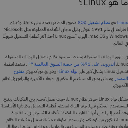
ما هو Linux؟
هو
مفتوح المصدر يعتمد على Unix، وقد تم
Linux
نظام تشغيل (OS)
اختراعه في عام 1991 لتوفير بديل مجاني للأنظمة المملوكة مثل Microsoft
Windows و mac OS. اليوم، أصبح Linux أحد أكثر أنظمة التشغيل شيوعًا
في العالم.
في سوق الهواتف المحمولة وحده، يستحوذ نظام تشغيل الهواتف المحمولة
Linux،
. تعتمد أنظمة
أندرويد، على 71% من حصة السوق العالمية
تشغيل Linux بشكل كبير على
، وهو برنامج كمبيوتر
نواة Linux
مفتوح
ومجاني يمنح المستخدم التحكم في طبقات الأجهزة والبرامج في نظام
المصدر
الكمبيوتر.
تشكل نواة Linux جوهر نظام Linux، حيث تعمل كجسر بين المكونات وتتيح
للمستخدم التحكم فيها. توفر النواة لمعظم أنظمة التشغيل وظائفها الأساسية
وقد أشير إليها على أنها "القلوب النابضة" لأنظمة الكمبيوتر. في حالة نواة
Linux، تتكون من كود كمبيوتر يسمح لمكونات مختلفة، مثل مكتبات النظام
وأدوات وتطبيقات مساحة المستخدم، بالتواصل مع نظام التشغيل وبالتالي