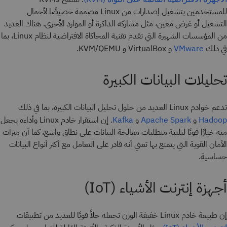
للمستخدمين بتشغيل إصدارات من Linux مصممة خصيصًا لأحمال
التشغيل أو غرض معين، مثل مشاركة الذاكرة أو الموارد الأخرى. هناك العديد
من المؤسسات الشهيرة التي تقدم تقنية المحاكاة الافتراضية لنظام Linux، بما
في ذلك
و VirtualBox و KVM/QEMU.
VMware
تحليلات البيانات الكبيرة
تدعم خوادم Linux العديد من حلول تحليل البيانات الكبيرة، بما في ذلك
و
و
. إن استقرار خادم Linux وأداءه يجعل
Kafka
Apache Spark
Hadoop
منه خيارًا قويًا لتلبية متطلبات معالجة البيانات على نطاق واسع، كما أن ميزات
الأمان القوية التي يتمتع بها تعني أنه قادر على التعامل مع أكثر أنواع البيانات
حساسية.
أجهزة إنترنت الأشياء (IoT)
إن طبيعة خادم Linux خفيفة الوزن تجعله حلاً قويًا للعديد من تطبيقات