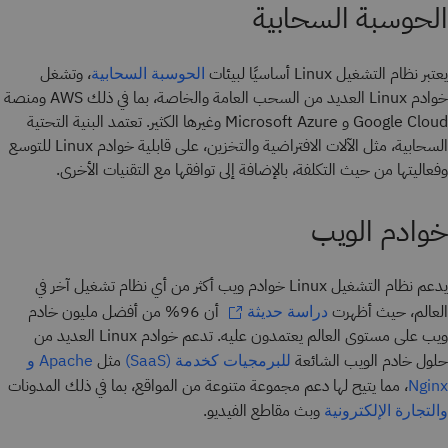
الحوسبة السحابية
يعتبر نظام التشغيل Linux أساسيًا لبيئات
، وتشغل
الحوسبة السحابية
خوادم Linux العديد من السحب العامة والخاصة، بما في ذلك AWS ومنصة
Google Cloud و Microsoft Azure وغيرها الكثير. تعتمد البنية التحتية
السحابية، مثل الآلات الافتراضية والتخزين، على قابلية خوادم Linux للتوسع
وفعاليتها من حيث التكلفة، بالإضافة إلى توافقها مع التقنيات الأخرى.
خوادم الويب
يدعم نظام التشغيل Linux خوادم ويب أكثر من أي نظام تشغيل آخر في
العالم، حيث أظهرت
أن 96% من أفضل مليون خادم
دراسة حديثة
ويب على مستوى العالم يعتمدون عليه. تدعم خوادم Linux العديد من
حلول خادم الويب الشائعة
مثل
للبرمجيات كخدمة (SaaS)
Apache و
، مما يتيح لها دعم مجموعة متنوعة من المواقع، بما في ذلك المدونات
Nginx
وبث مقاطع الفيديو.
والتجارة الإلكترونية