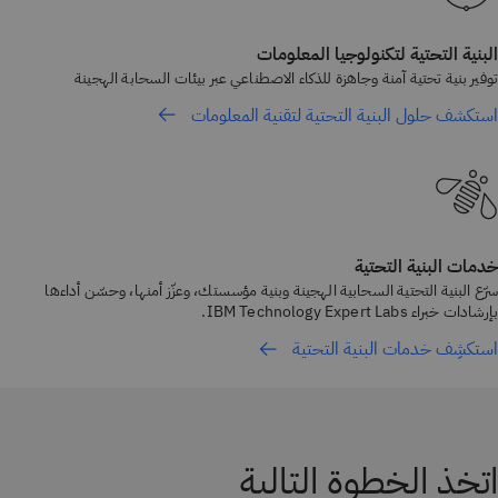
البنية التحتية لتكنولوجيا المعلومات
توفير بنية تحتية آمنة وجاهزة للذكاء الاصطناعي عبر بيئات السحابة الهجينة
استكشف حلول البنية التحتية لتقنية المعلومات
خدمات البنية التحتية
سرّع البنية التحتية السحابية الهجينة وبنية مؤسستك، وعزّز أمنها، وحسّن أداءها
بإرشادات خبراء IBM Technology Expert Labs.
استكشِف خدمات البنية التحتية
اتخذ الخطوة التالية