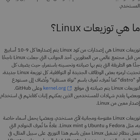
المستخدم.
ما هي توزيعات Linux؟
توزيعات Linux هي إصدارات من كود Linux يتم إصدارها كل 9-10 أسابيع
من قبل مجتمع عالمي من المطورين. أحد الجوانب التي جعلت Linux ناجحًا
جدًا هو الطريقة التي يتم بها صيانته وتحسينه باستمرار، حيث يضيف كل
تحديث لرمزه بعض الوظائف الجديدة أو التوافقية. كل توزيعة Linux جديدة،
أو "distro" كما تُعرف، تُعرف باسم "نواة مستقرة" وتُضاف إلى مستودع
لتوزيعات Linux يتم صيانته في موقع
وعلى GitHub.
kernel.org
وبعضها يقدم شهادات للمستخدمين الذين يمكنهم إثبات كفاءتهم في استخدام
إصدار معين من Linux.
توزيعات Linux مفتوحة ومجانية لأي مستخدم، وبعضها يحمل أسماء خاصة
به، مثل Fedora و Ubuntu و Linux mint. عادةً ما تُعرف الخوادم التي
تعمل بنظام تشغيل Linux معيّن باسم هذا التوزيع. على سبيل المثال، في