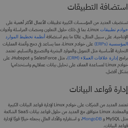
استضافة التطبيقات
تستضيف العديد من المؤسسات الكبيرة تطبيقات الأعمال الأكثر أهمية على
Linux، بما في ذلك حلول التعاون ومنصات المراسلة وأدوات
خوادم تطبيقات
الإنتاجية. على سبيل المثال، غالبًا ما يتم استضافة
أنظمة تخطيط الموارد
على خوادم Linux، مما يساعد في دمج وأتمتة العمليات
المؤسسية (ERPs)
التجارية الأساسية مثل التمويل والموارد البشرية والتصنيع والتسليم. تعتمد
برامج
، مثل SalesForce و Hubspot، على
إدارة علاقات العملاء (CRM)
خوادم Linux لمساعدة العملاء على تحليل بيانات عملائهم واستخدامها
بشكل أفضل.
إدارة قواعد البيانات
تعتمد العديد من الشركات على خوادم Linux لإدارة قواعد البيانات الكبيرة
والمعقدة. Linux متوافق مع العديد من حلول قواعد بيانات SaaS الشائعة
مثل MySQL و
، و استقراره والأداء العالي يجعله خيارًا قويًا لإدارة
MongoDB
قواعد البيانات.