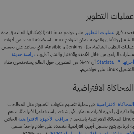
عمليات التطوير
تعتمد فرق
على خوادم Linux نظرًا لإمكاناتها العالية في مدة
عمليات التطوير
التشغيل والأمان والمرونة. يمكن لخوادم Linux استضافة العديد من أدوات
عمليات التطوير الشائعة، مثل Jenkins و Ansible، التي تساعد على تحسين
مسارات البرامج من خلال الأتمتة والاختبار والنشر. أظهرت
دراسة حديثة
أن 47% من المطورين حول العالم يستخدمون نظام
أجرتها Statista
التشغيل Linux على خوادمهم.
المحاكاة الافتراضية
هي عملية تقسيم مكونات الكمبيوتر مثل المعالجات
المحاكاة الافتراضية
والذاكرة إلى أجهزة افتراضية يمكن لأي شخص استخدامها افتراضيًا. يدعم
Linux المحاكاة الافتراضية باستخدام
الخاص
مراقب الأجهزة الافتراضية
به (برنامج يتيح تشغيل أجهزة افتراضية متعددة على خادم واحد) تسمى
. تسمح KVMs
الأجهزة الافتراضية القائمة على النواة (KVM)