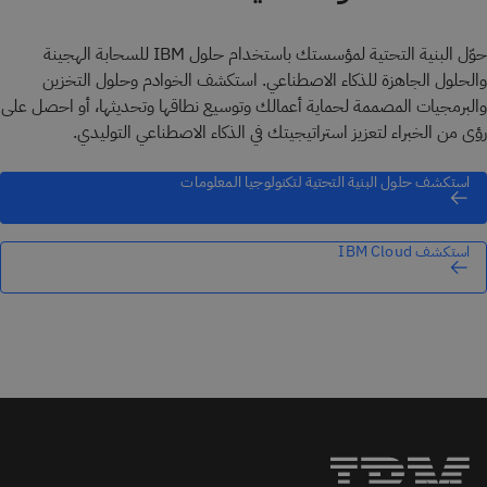
حوّل البنية التحتية لمؤسستك باستخدام حلول IBM للسحابة الهجينة
والحلول الجاهزة للذكاء الاصطناعي. استكشف الخوادم وحلول التخزين
والبرمجيات المصممة لحماية أعمالك وتوسيع نطاقها وتحديثها، أو احصل على
رؤى من الخبراء لتعزيز استراتيجيتك في الذكاء الاصطناعي التوليدي.
استكشف حلول البنية التحتية لتكنولوجيا المعلومات
استكشف IBM Cloud