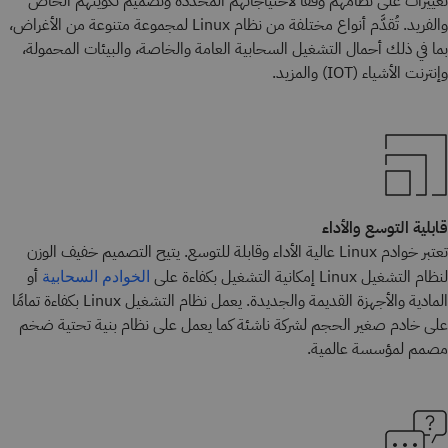
تغييرات على نظامهم وفقًا لاحتياجاتهم المحددة وتصميم تكوينهم الخاص
والفريد. تُقدَّم أنواع مختلفة من نظام Linux لمجموعة متنوعة من الأغراض،
بما في ذلك أحمال التشغيل السحابية العامة والخاصة، والبيئات المحمولة،
وإنترنت الأشياء (IOT) والمزيد.
قابلية التوسع والأداء
تعتبر خوادم Linux عالية الأداء وقابلة للتوسع. يتيح التصميم خفيف الوزن
لنظام التشغيل Linux إمكانية التشغيل بكفاءة على
أو
الخوادم السحابية
المادية والأجهزة القديمة والجديدة. يعمل نظام التشغيل Linux بكفاءة تمامًا
على خادم صغير الحجم لشركة ناشئة كما يعمل على نظام بنية تحتية ضخم
مصمم لمؤسسة عالمية.