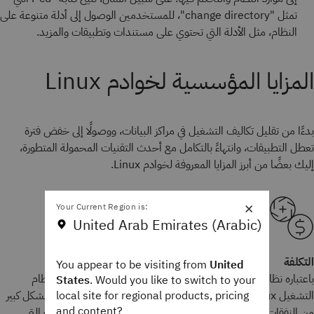
تمثل "change directory"، للمستخدمين الوصول إلى أدلة متنوعة على
النظام، مثل الأدلة التي تحتوي على مستندات وتطبيقات والمزيد.
المزايا المؤسسية لخوادم Linux
بدءًا من تقليل تكاليف التشغيل في مراكز البيانات، ووصولًا إلى خفض فترة
تعطل التطبيقات، وانتهاءً بالتكامل مع أحدث التقنيات المحمولة المتطورة،
إليك بعضًا من أبرز المزايا المعروفة لخوادم Linux.
×
Your Current Region is:
United Arab Emirates (Arabic)
التكلفة
You appear to be visiting from
United
باعتباره نظام التشغيل مفتوح المصدر الأكثر شعبية في العالم، فإن نظام
States
. Would you like to switch to your
local site for regional products, pricing
التشغيل Linux مجاني ومفتوح لأي شخص لاستخدامه، مما يقلل بشكل كبير
and content?
من النفقات العامة للعديد من حالات الاستخدام. يمكن للمؤسسات التي