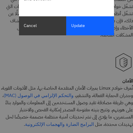
تشغّل خوادم Linux توفير رسوم الترخيص التي يتعين على المؤسسات التي
تشغّل أنظمة تشغيل أخرى مثل macOS أو Windows دفعها. فضلًا عن
ذلك، فإن طبيعته مفتوحة المصدر تقلل تكاليف الدعم الفني واستكشاف
Cancel
Update
الأخطاء وإصلاحها، لأن التحديثات المجانية غالبًا ما تكون متاحة لحل
المشكلات الشائعة.
الأمان
تُعرف خوادم Linux بميزات الأمان المتقدمة الخاصة بها، مثل الأذونات القوية،
وجدران الحماية الفعالة، والتشفير،
،
والتحكم الإلزامي في الوصول (MAC)
وهي طريقة مصادقة تقيد وصول المستخدمين إلى المعلومات والموارد بناءً
على هويتهم. وتتيح بنيته مفتوحة المصدر إمكانية الفحص والاختبار
المستمرين، ما يؤدي إلى نشر تحديثات أمنية منتظمة مصممة خصيصًا لحل
تهديدات محددة، مثل
.
البرامج الضارة
والهجمات الإلكترونية