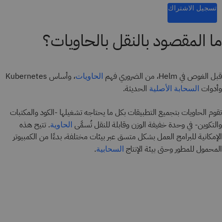
تسجيل الاشتراك
ما المقصود بالنقل بالحاويات؟
قبل الغوص في Helm، من الضروري فهم
، وأساس Kubernetes
الحاويات
وأدوات
الحديثة.
السحابة الأصلية
تقوم الحاويات بتجميع التطبيقات بكل ما يحتاجه تشغيلها -الكود والمكتبات
والتكوين- في وحدة خفيفة الوزن وقابلة للنقل تُسمَّى
. تتيح هذه
الحاوية
الإمكانية للبرامج العمل بشكل متسق عبر بيئات مختلفة، بدءًا من الكمبيوتر
المحمول للمطور وحتى بيئة الإنتاج
.
السحابية