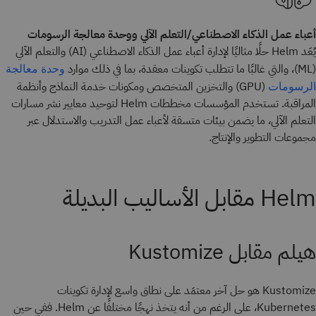
أعباء عمل الذكاء الاصطناعي/التعلم الآلي ووحدة معالجة الرسومات
يُعَد Helm حلًا مثاليًا لإدارة أعباء عمل الذكاء الاصطناعي (AI) والتعلم الآلي
(ML)، والتي غالبًا ما تتطلب تكوينات معقدة، بما في ذلك موارد
وحدة معالجة
(GPU) والتخزين المتخصص ومكونات خدمة النماذج وأنظمة
الرسومات
المراقبة. تستخدم المؤسسات مخططات Helm لتوحيد معايير نشر مسارات
التعلم الآلي، ما يضمن بيئات متسقة لأعباء عمل التدريب والاستدلال عبر
مجموعات التطوير والإنتاج.
Helm مقابل الأساليب البديلة
هيلم مقابل Kustomize
Kustomize هو حل آخر معتمَد على نطاق واسع لإدارة تكوينات
Kubernetes، على الرغم من أنه يتخذ نهجًا مختلفًا عن Helm. ففي حين