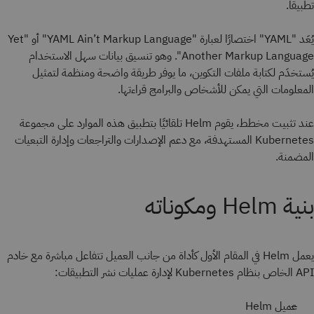
تطبيقًا.
يُعَد "YAML" اختصارًا لعبارة "YAML Ain’t Markup Language" أو "Yet
Another Markup Language". وهو تنسيق بيانات سهل الاستخدام
يُستخدَم لكتابة ملفات التكوين، ما يوفر طريقة واضحة ومنظمة لتمثيل
المعلومات التي يمكن للأشخاص والبرامج قراءتها.
عند تثبيت مخطط، يقوم Helm تلقائيًا بتطبيق هذه الموارد على مجموعة
Kubernetes المستهدفة، مع دعم الإصدارات والتراجعات وإدارة التبعيات
المضمنة.
بنية Helm ومكوناته
يعمل Helm في المقام الأول كأداة من جانب العميل تتفاعل مباشرة مع خادم
API الخاص بنظام Kubernetes لإدارة عمليات نشر التطبيقات:
عميل Helm