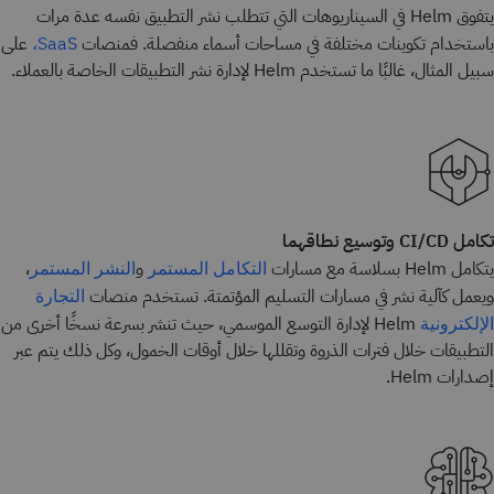
يتفوق Helm في السيناريوهات التي تتطلب نشر التطبيق نفسه عدة مرات
باستخدام تكوينات مختلفة في مساحات أسماء منفصلة. فمنصات
على
SaaS،
سبيل المثال، غالبًا ما تستخدم Helm لإدارة نشر التطبيقات الخاصة بالعملاء.
تكامل CI/CD وتوسيع نطاقهما
يتكامل Helm بسلاسة مع مسارات
و
،
التكامل المستمر
النشر المستمر
ويعمل كآلية نشر في مسارات التسليم المؤتمتة. تستخدم منصات
التجارة
Helm لإدارة التوسع الموسمي، حيث تنشر بسرعة نسخًا أخرى من
الإلكترونية
التطبيقات خلال فترات الذروة وتقللها خلال أوقات الخمول، وكل ذلك يتم عبر
إصدارات Helm.