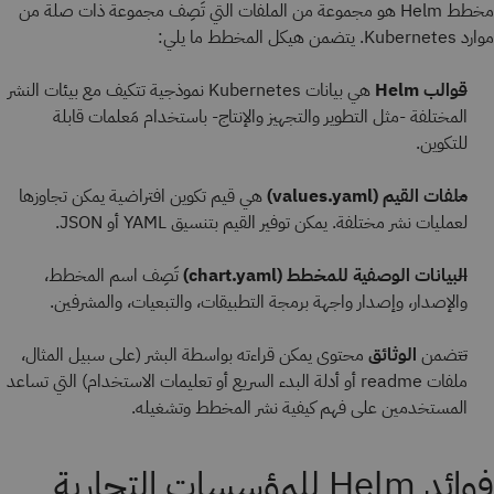
مخطط Helm هو مجموعة من الملفات التي تَصِف مجموعة ذات صلة من
موارد Kubernetes. يتضمن هيكل المخطط ما يلي:
قوالب Helm
هي بيانات Kubernetes نموذجية تتكيف مع بيئات النشر
المختلفة -مثل التطوير والتجهيز والإنتاج- باستخدام مَعلمات قابلة
للتكوين.
ملفات القيم (values.yaml)
هي قيم تكوين افتراضية يمكن تجاوزها
لعمليات نشر مختلفة. يمكن توفير القيم بتنسيق YAML أو JSON.
البيانات الوصفية للمخطط (chart.yaml)
تَصِف اسم المخطط،
والإصدار، وإصدار واجهة برمجة التطبيقات، والتبعيات، والمشرفين.
تتضمن
الوثائق
محتوى يمكن قراءته بواسطة البشر (على سبيل المثال،
ملفات readme أو أدلة البدء السريع أو تعليمات الاستخدام) التي تساعد
المستخدمين على فهم كيفية نشر المخطط وتشغيله.
فوائد Helm للمؤسسات التجارية