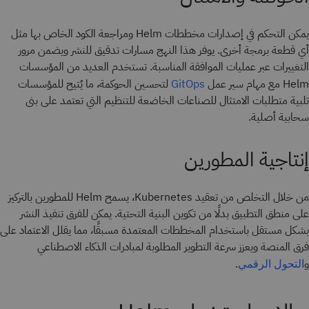
يمكن التحكم في إصدارات مخططات Helm ومراجعة الكود الخاص بها مثل
أي قطعة برمجة أخرى. يوفر هذا النهج مسارات تدقيق للنشر ويضمن مرور
التغييرات عبر عمليات الموافقة المناسبة. تستخدم العديد من المؤسسات
Helm مع مهام سير عمل
لتحسين الحوكمة، ما يُتيح للمؤسسات
GitOps
تلبية متطلبات الامتثال للصناعات الخاضعة للتنظيم التي تعتمد على بنى
سحابية أصلية.
إنتاجية المطورين
من خلال التخلص من تعقيد Kubernetes، يسمح Helm للمطورين بالتركيز
على منطق التطبيق بدلًا من تكوين البنية التحتية. يمكن للفرق تنفيذ النشر
بشكل مستقل باستخدام المخططات المعتمدة مسبقًا، مما يقلل الاعتماد على
فرق المنصة ويعزز سرعة التطوير المطلوبة لمبادرات الذكاء الاصطناعي
و
.
التحول الرقمي