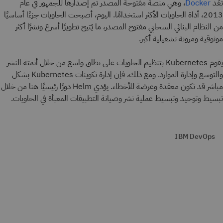
تُعَد
، وهي منصة مفتوحة المصدر تم إصدارها للجمهور في عام
Docker
2013، أداة الحاويات الأكثر استخدامًا. اليوم، أصبحت الحاويات جزءًا أساسيًا
من النظام البنائي السحابي مفتوح المصدر، ما يُتيح تطويرًا أسرع ونشرًا أكثر
موثوقية ومرونة تشغيلية أكبر.
يقوم Kubernetes بتنظيم الحاويات على نطاق واسع من خلال أتمتة النشر
والتوسع وإدارة الموارد. ومع ذلك، فإن إدارة تكوينات Kubernetes بشكل
مباشر قد تكون معقدة وعرضة للأخطاء. يؤدي Helm دورًا رئيسيًا هنا من خلال
تبسيط وتوحيد وتبسيط عملية نشر وصيانة التطبيقات المعبأة في الحاويات.
IBM DevOps