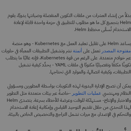
بدلاً من إنشاء العشرات من ملفات التكوين المنفصلة وصيانتها يدويًا، يقوم
Helm بتجميع كل ما هو مطلوب للتطبيق في حزمة واحدة قابلة لإعادة
الاستخدام تُسمَّى مخطط Helm.
يساعد Helm على تقليل تعقيد العمل مع Kubernetes - وهو منصة
تعمل على
نشر وتشغيل التطبيقات المعبأة في حاويات
مفتوحة المصدر
أتمتة
عبر خوادم متعددة. على الرغم من قوة Kubernetes، فإنه غالبًا ما يتطلب
تكوينًا مكثفًا وتفصيليًا مكتوبًا في ملفات YAML - يحدِّد كيفية تشغيل
التطبيقات، وكيفية اتصالها، والموارد التي تحتاجها.
يمكن أن تصبح الإدارة اليدوية لهذه التكوينات بواسطة المطورين ومسؤولي
النظام ومهندسي
-خاصةً عبر بيئات متعددة مثل التطوير
عمليات التطوير
والاختبار والإنتاج- مستهلكة للوقت وعرضة للأخطاء بسرعة. يتصدى Helm
لهذا التحدي من خلال تقديم التوحيد القياسي وإمكانية إعادة الاستخدام
والتحكم في الإصدار، مع ميزات تشمل التراجع والتخصيص الخاص بالبيئة.