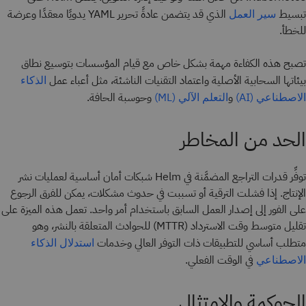
تبسيط
الذي قد يتضمن عادةً تحرير YAML يدويًا معقدًا وعرضة
سير العمل
للخطأ.
تصبح هذه الكفاءة مهمة بشكل خاص مع قيام المؤسسات بتوسيع نطاق
بيئاتها السحابية الأصلية واعتماد التقنيات الناشئة، مثل أعباء عمل
الذكاء
و
وحوسبة الحافة.
الاصطناعي (AI)
التعلم الآلي (ML)
الحد من المخاطر
توفِّر قدرات التراجع المضمَّنة في Helm شبكات أمان أساسية لعمليات نشر
الإنتاج. إذا فشلت الترقية أو تسببت في حدوث مشكلات، يمكن للفرق الرجوع
على الفور إلى إصدار العمل السابق باستخدام أمر واحد. تعمل هذه الميزة على
تقليل متوسط وقت الاسترداد (MTTR) للحوادث المتعلقة بالنشر، وهو
متطلب أساسي للتطبيقات ذات التوفر العالي وخدمات
استدلال الذكاء
في الوقت الفعلي.
الاصطناعي
الحوكمة والامتثال