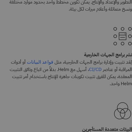
التطوير والإعداد والإنتاج. يمكن تكوين مخطط واحد بحدود موارد مختلفة
ونسخ متماثلة وأعلام ميزات لكل بيئة.
نشر برامج الجهات الخارجية
يُعَد تثبيت وإدارة برامج الجهات الخارجية، مثل
أو أدوات
قواعد البيانات
المراقبة أو عناصر
، أسهل مع Helm. بدلاً من اتباع وثائق التثبيت
CI/CD
المعقدة، يمكن للفرق تثبيت تكوينات جاهزة للإنتاج باستخدام أمر تثبيت
Helm واحد.
البيئات متعددة المستأجرين