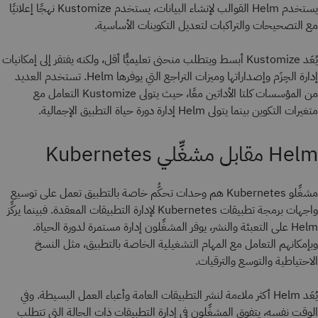
يستخدم Helm القوالب لإنشاء البيانات، يستخدم Kustomize نهجًا إعلانيًا
مع التصحيحات والتراكبات لتعديل التكوينات الأساسية.
يُعَد Kustomize أبسط ويتطلب منحنى تعليميًّا أقل، ولكنه يفتقر إلى إمكانيات
إدارة الحِزَم وإصداراتها وميزات التراجع التي يوفرها Helm. تستخدم العديد
من المؤسسات كلتا الأداتين معًا، حيث يتولى Kustomize التعامل مع
متغيرات التكوين بينما يتولى Helm إدارة دورة حياة التطبيق الإجمالية.
Helm مقابل مشغِّلي Kubernetes
مشغِّلو Kubernetes هم وحدات تحكُّم خاصة بالتطبيق تعمل على توسيع
واجهات برمجة تطبيقات Kubernetes لإدارة التطبيقات المعقدة. فبينما يركِّز
Helm على التعبئة والنشر، يوفر المشغِّلون إدارة مستمرة لدورة الحياة.
وبإمكانهم التعامل مع المهام التشغيلية الخاصة بالتطبيق، مثل النسخ
الاحتياطية والتوسع والترقيات.
يُعَد Helm أكثر ملاءمة لنشر التطبيقات العامة وأعباء العمل البسيطة. وفي
الوقت نفسه، يتفوق المشغِّلون في إدارة التطبيقات ذات الحالة التي تتطلب