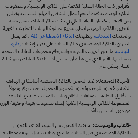
الأقراص ذات الحالة الصلبة القائمة على الذاكرة الوميضية، ومصفوفات
الذاكرة الوميضية فقط لدعم أحمال التشغيل المهام الحساسة وتقليل
زمن الانتقال وضمان التوافر العالي في بيئات مراكز البيانات. تعمل تقنية
التخزين بالذاكرة الوميضية على تسريع معالجة البيانات للتحليلات الفورية
والخدمات
وتطبيقات
. كما يعمل
السحابية
الذكاء الاصطناعي (AI)
التخزين بالذاكرة الوميضية في مراكز البيانات على تعزيز إمكانات
إدارة
، ما يتيح الفهرسة السريعة واسترجاع مجموعات البيانات الضخمة
البيانات
ومعالجتها، الأمر الذي من شأنه أن يحسن أداء قاعدة البيانات ويعزز كفاءة
النظام بشكل عام.
الأجهزة المحمولة:
يُعد التخزين بالذاكرة الوميضية أساسيًا في الهواتف
الذكية والأجهزة اللوحية وأجهزة الكمبيوتر المحمولة، حيث يوفر وصولاً
سريعًا إلى التطبيقات وملفات النظام وبيانات المستخدم. تتيح الطبيعة
المضغوطة للذاكرة الوميضية إمكانية إنشاء تصميمات رفيعة وخفيفة الوزن
من دون المساس بالأداء.
الألعاب والرسومات:
يستفيد اللاعبون من السرعة الفائقة للتخزين
بالذاكرة الوميضية في نقل البيانات، ما يتيح أوقات تحميل سريعة ومعالجة