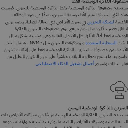
مصفوفة الذاكرة الوميضية فقط
تستخدم مصفوفة الذاكرة الوميضية فقط الذاكرة الوميضية للتخزين. صُممت
هذه البُنى الحديثة لتعزيز الأداء وسعة التخزين، بعيدًا عن قيود الوظائف
القديمة
في محرك الأقراص ذي الحالة الصلبة. وتتميز بزمن
لشبكة التخزين
انتقال قصير جدًا ومعدل توفّر مرتفع. توفر مصفوفات التخزين بالذاكرة
الوميضية فقط أداءً ثابتًا في ظل الأحمال العالية وهي مناسبة بشكل مثالي
لبيئات
وبروتوكولات التخزين مثل NVMe. يشتمل الجيل
السحابة المتعددة
الأحدث من مصفوفات التخزين بالذاكرة الوميضية فقط على إمكانات تخزين
حاسوبية، ما يسمح بمعالجة البيانات مباشرةً على جهاز التخزين للتقليل من
نقل البيانات وتسريع
.
أحمال تشغيل الذكاء الاصطناعي
التخزين بالذاكرة الوميضية الهجين
يستخدم التخزين بالذاكرة الوميضية الهجينة مزيجًا من محركات الأقراص ذات
الحالة الصلبة ومحركات الأقراص الثابتة، ما يوفر بنية تحتية متوازنة لمجموعة