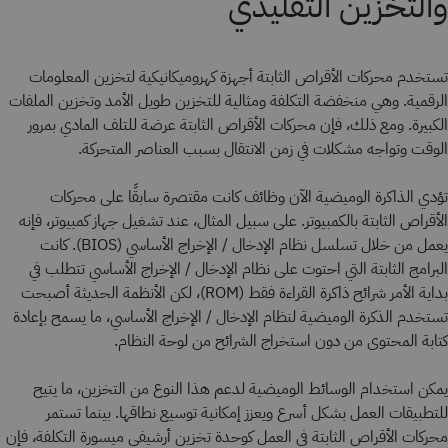
والتخزين التقليدي
تستخدم محركات الأقراص الثابتة أجهزة كهروميكانيكية لتخزين المعلومات
الرقمية. وهي منخفضة التكلفة ومثالية للتخزين طويل الأمد وتخزين الملفات
الكبيرة. ومع ذلك، فإن محركات الأقراص الثابتة عرضة للتلف المادي بمرور
الوقت وتواجه مشكلات في زمن الانتقال بسبب العناصر المتحركة.
تؤدي الذاكرة الوميضية الآن وظائف كانت مقتصرة سابقًا على محركات
الأقراص الثابتة بالكمبيوتر. على سبيل المثال، عند تشغيل جهاز كمبيوتر، فإنه
يعمل من خلال تسلسل نظام الإدخال / الإخراج الأساسي (BIOS). كانت
البرامج الثابتة التي احتوت على نظام الإدخال / الإخراج الأساسي تتطلب في
بداية الأمر شرائح ذاكرة القراءة فقط (ROM)، لكن الأنظمة الحديثة أصبحت
تستخدم الذكرة الوميضية لنظام الإدخال / الإخراج الأساسي، ما يسمح بإعادة
كتابة المحتوى من دون استخراج الشرائح من لوحة النظام.
يمكن استخدام الوسائط الوميضية لدعم هذا النوع من التخزين، ما يتيح
للتطبيقات العمل بشكل أسرع ويعزز إمكانية توسيع نطاقها. بينما تستمر
محركات الأقراص الثابتة في العمل كوحدة تخزين أرشيفي ميسورة التكلفة، فإن