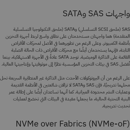
واجهات SAS وSATA
SAS (ملحق SCSI التسلسلي) وSATA (ملحق التكنولوجيا التسلسلية
المتقدمة) هما واجهتان مستخدمتان على نطاق واسع لربط أجهزة التخزين
بأنظمة الكمبيوتر. وعلى الرغم من تطويرهما في الأصل لمحركات الأقراص
الثابتة، فإنهما يستخدمان أيضًا مع محركات الأقراص ذات الحالة الصلبة
القائمة على الذاكرة الوميضية. توجد SATA عادةً في الأجهزة الاستهلاكية، بينما
تُفضل SAS في بيئات التخزين المؤسسية نظرًا إلى موثوقيتها وإنتاجيتها العالية.
على الرغم من أن البروتوكولات الأحدث مثل الذاكرة غير المتطايرة السريعة تحل
محلهما تدريجيًا، فإن SAS وSATA لا تزالان شائعتين في الأنظمة القديمة
وعمليات النشر محدودة الميزانية. كما أنهما تساعدان أيضًا على إطالة عمر
البنية التحتية الحالية، ما يجعلها مفيدة في البيئات التي تخضع لعمليات
تحديث تدريجية
.
NVMe over Fabrics (NVMe-oF)