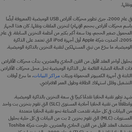
ونقلها.
في عام 2000، جرى تطوير محركات أقراص USB الوميضية (المعروفة أيضًا
باسم محركات أقراص بحجم الإبهام) لتخزين الملفات ونقلها. كان هذا الجهاز
المحمول صغير الحجم، وذا سعة أكبر بكثير من أنظمة التخزين السابقة. في عام
2005، أصدرت شركة Apple أول أجهزة iPod التي تعتمد على الذاكرة
الوميضية، ما سرّع من تبني المستهلكين لتقنية التخزين بالذاكرة الوميضية.
بحلول أواخر العقد الأول من القرن الحادي والعشرين، بدأت محركات الأقراص
ذات الحالة الصلبة القائمة على الذاكرة الوميضية تحل محل محركات الأقراص
الثابتة في أجهزة الكمبيوتر المحمولة وبيئات
، ما سرع أوقات
مراكز البيانات
التشغيل وقلل استهلاك الطاقة وطول العمر الافتراضي.
شهد تطور تقنية الخلايا تقدمًا كبيرًا في سعة التخزين بالذاكرة الوميضية.
وانطلاقًا من تقنية الخلايا أحادية المستوى (SLC) التي تقوم بتخزين بت واحد
من البيانات في كل خلية، تقدمت الصناعة نحو تقنية الخلايا متعددة
المستويات (MLC) التي تقوم بخزين 2 بت من البيانات في كل خلية بحلول
منتصف العقد الأول من القرن الحادي والعشرين. طرحت شركة Toshiba