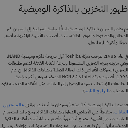
ظهور التخزين بالذاكرة الوميضية
تم تطوير التخزين بالذاكرة الوميضية تلبيةً للحاجة المتزايدة إلى التخزين غير
المتطاير والمضغوط والموفر للطاقة، حيث أصبحت الأجهزة الإلكترونية أصغر
حجمًا وأكثر قابلية للنقل.
في عام 1986، طرحت شركة Toshiba أول شريحة ذاكرة وميضية NAND،
وهي مزودة بميزة التخزين المضغوط وسرعة الكتابة الفائقة لدعم تطبيقات
التخزين (محركات الأقراص ذات الحالة الصلبة وبطاقات الذاكرة). في عام
1993، أصدرت شركة Intel ذاكرة NOR الوميضية، وهي أكثر ملاءمة
للتطبيقات التي تتطلب سرعة الوصول إلى البيانات، مثل الأنظمة المدمجة (كود
التشغيل، و
).
البرامج الثابتة
قدمت الذاكرة الوميضية أداءً مذهلاً وسرعان ما أحدثت ثورة في
عالم تخزين
، متفوقةً على الأقراص الدوارة وبطاقات الذاكرة. ومع تزايد استخدام
البيانات
البيانات وتحول الأجهزة لتصبح أخف وزنًا وأصغر حجمًا، أثبتت أنظمة الذاكرة
الوميضية أنها أسرع طريقة لتخزين المعلومات الرقمية وكتابتها وإعادة برمجتها