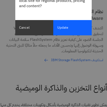
local site for regional products, pricing
and content?
نظام الذاكرة الوميضية لـ IBM Storage: تحسين
VMware من حيث التكلفة والبساطة والمرونة
Cancel
Update
اكتشف كيف يحسن نظام IBM FlashSystem بيئات VMware
لتحقيق الكفاءة من حيث التكلفة والبساطة والمرونة. تسلط هذه
الجلسة الضوء على كيفية تعزيز نظام FlashSystem سلامة البيانات
وسهولة الوصول إليها وتحسين الأداء، ما يجعله حلاً مثاليًا للبنى التحتية
الحديثة لتكنولوجيا المعلومات.
استكشِف IBM Storage FlashSystem
أنواع التخزين والذاكرة الوميضية
يمكن تطوير تقنيات الذاكرة الوميضية بأشكال وتكوينات مختلفة، يخدم كل منها