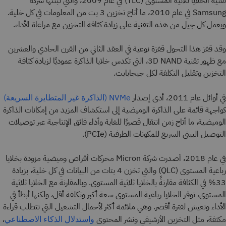
تقنية الخلايا ثلاثية المستوى (TLC) في عام 2009، والتي تبنتها شركة
Samsung في عام 2010، ما أتاح تخزين 3 بت من المعلومات في كل خلية.
ويعمل كل جيل من هذه التقنية على زيادة كثافة التخزين مع مراعاة الأداء.
وقد قفز هذا التحول قفزة نوعية في العقد الثاني من القرن الحادي والعشرين
مع ظهور تقنية 3D NAND، التي تكدس خلايا الذاكرة عموديًا لزيادة كثافة
التخزين وتقليل التكلفة لكل جيجابايت.
في أوائل عام 2011، أدى إصدار
NVMe (الذاكرة غير المتطايرة السريعة)
كواجهة قائمة على الذاكرة الوميضية إلى استكشاف المزيد من إمكانات الذاكرة
الوميضية، ما أتاح زمن انتقال قصيرًا للغاية وأداء فائق الإنتاجية عبر توصيلات
التوصيل البيني السريع للمكونات الطرفية (PCIe).
في عام 2018، أصدرت شركة Micron محركات أقراص وميضية مزودة بخلايا
رباعية المستوى (QLC) والتي تخزن 4 بتات من البيانات في كل خلية، بزيادة
33% في الكثافة مقارنةً بالخلايا ثلاثية المستوى. وبالمقارنة مع الخلايا ثلاثية
المستوى، توفر الخلايا رباعية المستوى سعة أكبر وتكلفة أقل، ولكنها أبطأ في
الأداء وتعيش لفترة أقصر. وهي ملائمة أكثر لأحمال التشغيل التي تتطلب قراءة
مكثفة، مثل التخزين الأرشيفي ونشر المحتوى
،
واستدلال الذكاء الاصطناعي