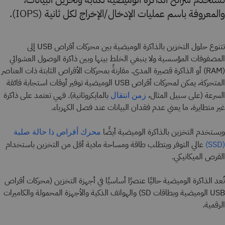
والمعروفة باسم عمليات الإدخال/الإخراج لكل ثانية (IOPS).
تتنوع حلول التخزين بالذاكرة الوميضية بين محركات أقراص USB إلى
المصفوفات المؤسسية ولا ينبغي الخلط بينها وبين ذاكرة الوصول العشوائي
(RAM) أو الذاكرة قصيرة المدى. مقارنةً بمحركات الأقراص الثابتة ذات العناصر
المتحركة، يمكن لمحركات أقراص USB الوميضية توفير أوقات استجابة فائقة
السرعة (على سبيل المثال،
بالمايكروثانية). فهي تعتمد على ذاكرة
زمن انتقال
غير متطايرة، ما يعني عدم فقدان البيانات عند فصل الكهرباء.
ويستخدم التخزين بالذاكرة الوميضية أيضًا
محرك أقراص ذا حالة صلبة
عالي التوفر ويتطلب طاقة ومساحة مادية أقل من التخزين باستخدام
(SSD)
القرص الميكانيكي.
تُعد الذاكرة الوميضية حاليًا عنصرًا أساسيًا في أجهزة التخزين (محركات أقراص
USB الوميضية وبطاقات SD) والهواتف الذكية والأجهزة المحمولة والكاميرات
الرقمية.