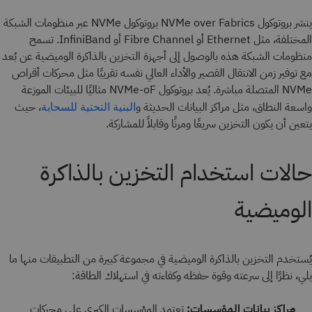
ينشر بروتوكول NVMe over Fabrics بروتوكول NVMe عبر منظومات الشبكة
المختلفة، مثل Ethernet أو Fibre Channel أو InfiniBand. تسمح
منظومات الشبكة هذه بالوصول إلى أجهزة التخزين بالذاكرة الوميضية عن بُعد
مع توفير زمن الانتقال القصير والأداء العالي نفسه تقريبًا مثل محركات أقراص
NVMe المتصلة مباشرة. يُعد بروتوكول NVMe-oF مثاليًا للبيئات الموزعة
واسعة النطاق، مثل مراكز البيانات الحديثة و
، حيث
البنية التحتية للسحابة
يتعين أن يكون التخزين سريعًا ومرنًا وقابلاً للمشاركة.
حالات استخدام التخزين بالذاكرة
الوميضية
يُستخدم التخزين بالذاكرة الوميضية في مجموعة كبيرة من التطبيقات منها ما
يلي، نظرًا إلى سرعته وقوة حفظه وكفاءته في استهلاك الطاقة:
مراكز بيانات المؤسسات:
تعتمد المؤسسات الكبرى على محركات