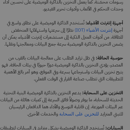
رسومات محسّنة. كما يعمل التخزين بالذاكرة الوميضية على تحسين أداء
وحدات التحكم في الألعاب وأدوات تحرير الفيديو.
أجهزة إنترنت الأشياء:
تُستخدم الذاكرة الوميضية على نطاق واسع في
أجهزة
نظرًا إلى سرعتها واستهلاكها المنخفض
إنترنت الأشياء (IOT)
للطاقة. من أدوات المنزل الذكية إلى مستشعرات إنترنت الأشياء، يمكن أن
يضمن التخزين بالذاكرة الوميضية سرعة جمع البيانات ومعالجتها ونقلها.
حوسبة الحافة:
في ظل تزايد الطلب على معالجة البيانات بالقرب من
المصدر، يؤدي التخزين بالذاكرة الوميضية دورًا حيويًا في بيئات الحافة. فهو
يتيح تخزين البيانات واسترجاعها بسرعة وفي الموقع، وهو أمر بالغ الأهمية
للتطبيقات التي تتطلب صناعة القرار في الوقت الفعلي.
التخزين على السحابة:
يدعم التخزين بالذاكرة الوميضية البنية التحتية
الحديثة للسحابة، ما يوفر وصولاً فائق السرعة إلى كميات هائلة من البيانات
عبر البيئات الموزعة. إن قابلية التوسع والأداء هما الدافعان الرئيسيان
للتبني المتزايد
والخدمات الأخرى.
للتخزين على السحابة
السيارات:
تُستخدم الذاكرة الوميضية بشكل متزايد في السيارات لتطبيقات