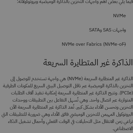
فيما يلي بعض أهم واجهات التخزين بالذاكرة الوميضية وبروتوكولاته:
NVMe
واجهات SAS وSATA
NVMe over Fabrics (NVMe-oF)
الذاكرة غير المتطايرة السريعة
الذاكرة غير المتطايرة السريعة (NVMe) هي واجهة تستخدم للوصول إلى
التخزين بالذاكرة الوميضية عبر ناقل التوصيل البيني السريع للمكونات الطرفية
(PCIe). وتتيح الذاكرة غير المتطايرة السريعة إمكانية تنفيذ آلاف الطلبات
المتوازية عبر اتصال واحد. وهي تُسهل التفاعل بين التطبيقات ووحدات
التخزين وتحسن الأداء بشكل كبير. تُعد الذاكرة غير المتطايرة السريعة الآن
البروتوكول المهيمن للتخزين الوميضي فائق الأداء وهي ضرورية للتطبيقات التي
تراعي زمن الانتقال مثل التحليلات في الوقت الفعلي وأحمال تشغيل الذكاء
الاصطناعي.