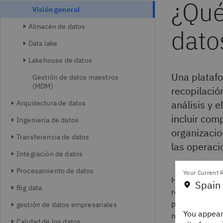
¿Qué
Visión general
Almacén de datos
dato
Data lake
Lakehouse de datos
Una platafo
Gestión de datos maestros
(MDM)
recopilació
análisis y 
Arquitectura de datos
incluir com
Ingeniería de datos
organizacio
Transferencia de datos
las operaci
Integración de datos
Procesamiento de datos
Your Current R
Hoy en día, m
Spain
Big data
respaldar el a
plataforma de
gestión de datos empresariales
You appear
necesitan par
Calidad de los datos