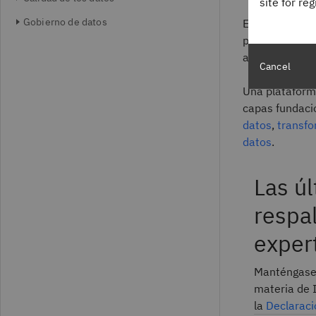
site for re
Gobierno de datos
En concreto, l
procesable, re
automatizació
Cancel
Una plataform
capas fundaci
datos
,
transfo
datos
.
Las ú
respa
exper
Manténgase 
materia de 
la
Declaraci