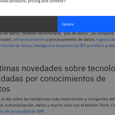
gional products, pricing and content?
as plataformas de datos pueden ayudar a sacar a la luz inform
ducir los silos de datos, permitir
análisis de autoservicio
, agili
n y potenciar aplicaciones de
inteligencia artificial (IA).
Update
a de datos, también denominada "pila de datos", se compone 
onales:
almacenamiento
y procesamiento de datos,
ingesta d
rmación de datos
,
inteligencia empresarial (BI)
y
análisis
y
obs
ltimas novedades sobre tecnolo
ldadas por conocimientos de
tos
al día sobre las tendencias más importantes e intrigantes del
IA, automatización, datos y mucho más con el boletín Think. C
ón de privacidad de IBM
.