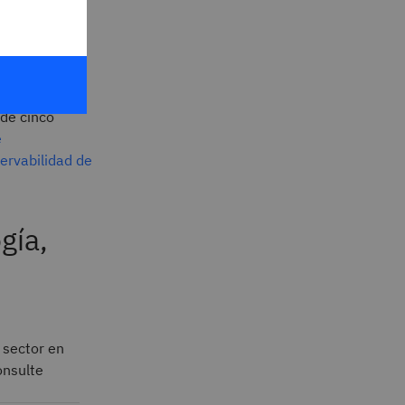
ación
zar la
de cinco
e
ervabilidad de
gía,
 sector en
onsulte