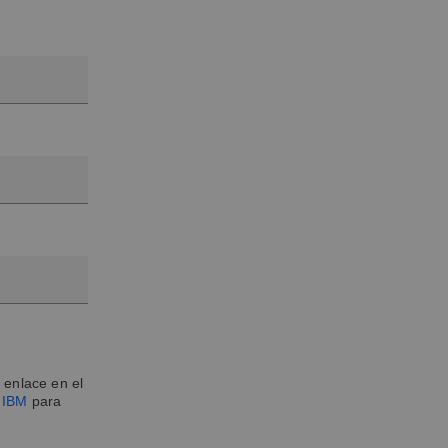
 enlace en el
e IBM
para