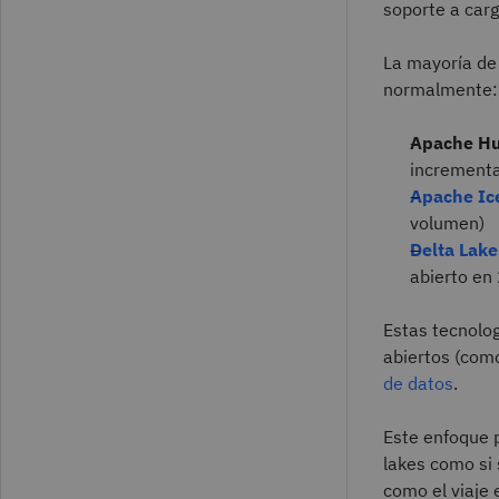
soporte a carg
La mayoría de 
normalmente:
Apache H
incrementa
Apache Ic
volumen)
Delta Lake
abierto en
Estas tecnolo
abiertos (com
de datos
.
Este enfoque p
lakes como si
como el viaje 