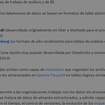
as de trabajo de análisis y de BI.
los lakehouses de datos se basan en formatos de tabla abiert
udi
(desarrollado originalmente en Uber y diseñado para el pr
l)
eberg
(un formato de alto rendimiento para tablas de análisis 
(una opción muy popular desarrollada por Databricks y conver
 2019)
gías actúan como capas de
metadatos
que organizan los archi
o los almacenados en
Apache Parquet
) en tablas lógicas simil
ermite a las organizaciones trabajar con los datos sin procesa
 se tratara de datos de almacén estructurados, y admite capa
en el tiempo, el control de versiones, la evolución de los
esqu