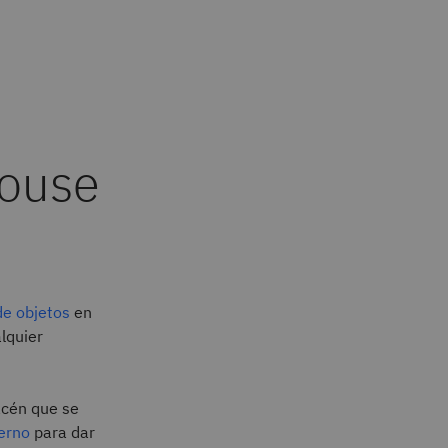
house
e objetos
en
lquier
acén que se
erno
para dar