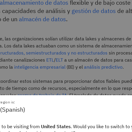
almacenamiento de datos
flexible y de bajo cost
 capacidades de análisis y
gestión de datos
de al
o de un
almacén de datos
.
, las organizaciones solían utilizar data lakes y almacenes de
a. Los data lakes actuaban como un sistema de almacenamien
tructurados, semiestructurados y no estructurados
sin procesa
iante canalizaciones
ETL
/
ELT
a un almacén de datos para cas
como la
inteligencia empresarial
(BI) y el
análisis predictivo
.
coordinar estos sistemas para proporcionar datos fiables pue
nto de tiempo como de recursos, especialmente en lo que resp
tos y las
cargas de trabajo de IA
. El traslado de datos puede co
bsoletos y a la aparición de redundancias, mientras que las 
egion is:
 (Spanish)
 ETL/ELT pueden introducir riesgos para la
calidad de los dato
 to be visiting from
United States
. Would you like to switch to 
 de datos resuelven estos retos al aplicar capacidades de ges