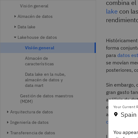
combina el
Visión general
lake
con las
Almacén de datos
rendimient
Data lake
Lakehouse de datos
Históricamente
forma conjunt
Visión general
para
datos es
Almacén de
se movían med
características
posteriores, 
Data lake en la nube,
almacén de datos y
Sin embargo, 
data mart
gran gasto ta
Gestión de datos maestros
análisis de da
(MDM)
estos queden o
Your Current R
Arquitectura de datos
Spain
adicionales de
coherencia
.
Ingeniería de datos
You appear
Transferencia de datos
Los lakehouses