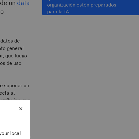
e de un
data
organización estén preparados
to
para la IA.
 datos de
to general
r, que luego
os de uso
de suponer un
ecta al
ntribuir a que
×
capas
s
y la
your local
tión y análisis