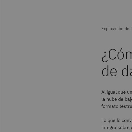
¿Cóm
de d
Al igual que u
la nube de baj
formato (estr
Lo que lo conv
integra sobre