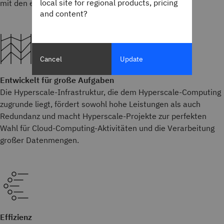
local site for regional products, pricing
mit den erforderlichen Cloud-Ressourcen.
and content?
Cancel
Update
Entwickelt für große Aufgaben
Die Hyperscale-Infrastruktur, die dem Hyperscale-Computing
zugrunde liegt, fördert sowohl hohe Leistungen als auch
Redundanz und macht Hyperscale-Projekte zur perfekten
Wahl für Cloud-Computing-Aktivitäten und die Verarbeitung
großer Datenmengen.
Effizienz